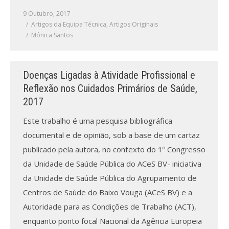
Revistas previamente publicadas
9 Outubro, 2017
Artigos da Equipa Técnica
Como publicitar na nossa revista
,
Artigos Originais
Mónica Santos
Contatos
Informações adicionais
Doenças Ligadas à Atividade Profissional e
Reflexão nos Cuidados Primários de Saúde,
Estatísticas da Revista
2017
Ficha técnica
Este trabalho é uma pesquisa bibliográfica
documental e de opinião, sob a base de um cartaz
publicado pela autora, no contexto do 1º Congresso
da Unidade de Saúde Pública do ACeS BV- iniciativa
da Unidade de Saúde Pública do Agrupamento de
Centros de Saúde do Baixo Vouga (ACeS BV) e a
Autoridade para as Condições de Trabalho (ACT),
enquanto ponto focal Nacional da Agência Europeia