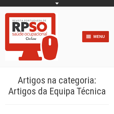
MENU
Home
Objetivos
Áreas de interesse
Artigos na categoria:
Trabalhos aceites para submissão
Artigos da Equipa Técnica
Normas para os autores
Documentos necessários à
submissão