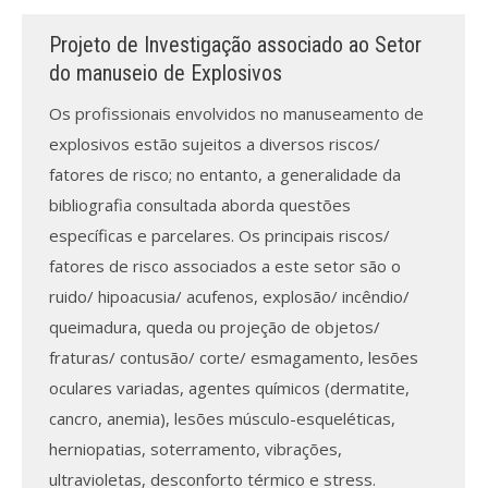
Projeto de Investigação associado ao Setor
Processo de submissão
do manuseio de Explosivos
Submeta aqui
Os profissionais envolvidos no manuseamento de
explosivos estão sujeitos a diversos riscos/
Formação Profissional
fatores de risco; no entanto, a generalidade da
Bolsa de emprego (oferta/
bibliografia consultada aborda questões
procura)
específicas e parcelares. Os principais riscos/
fatores de risco associados a este setor são o
Sugestões para os Leitores
Investigarem
ruido/ hipoacusia/ acufenos, explosão/ incêndio/
queimadura, queda ou projeção de objetos/
Congressos
fraturas/ contusão/ corte/ esmagamento, lesões
oculares variadas, agentes químicos (dermatite,
Candidatura a revisor
cancro, anemia), lesões músculo-esqueléticas,
Artigos recentes
herniopatias, soterramento, vibrações,
ultravioletas, desconforto térmico e stress.