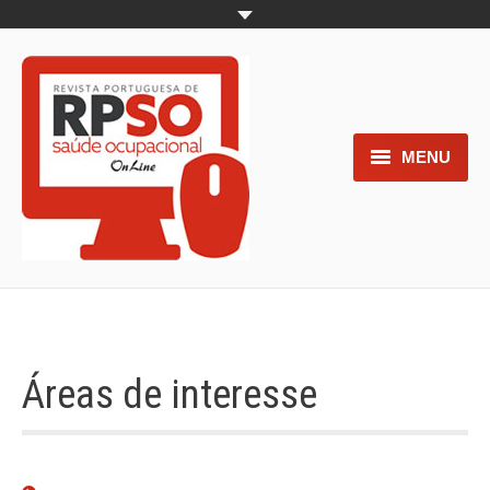
MENU
Home
Objetivos
Áreas de interesse
Trabalhos aceites para submissão
Áreas de interesse
Normas para os autores
Documentos necessários à
submissão