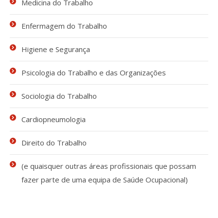
Medicina do Trabalho
Processo de submissão
Enfermagem do Trabalho
Submeta aqui
Higiene e Segurança
Formação Profissional
Psicologia do Trabalho e das Organizações
Bolsa de emprego (oferta/
Sociologia do Trabalho
procura)
Cardiopneumologia
Sugestões para os Leitores
Investigarem
Direito do Trabalho
Congressos
(e quaisquer outras áreas profissionais que possam
Candidatura a revisor
fazer parte de uma equipa de Saúde Ocupacional)
Artigos recentes