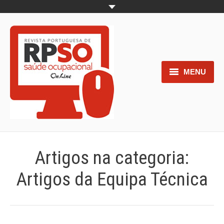
MENU
Home
Objetivos
Áreas de interesse
Artigos na categoria:
Trabalhos aceites para submissão
Artigos da Equipa Técnica
Normas para os autores
Documentos necessários à
submissão