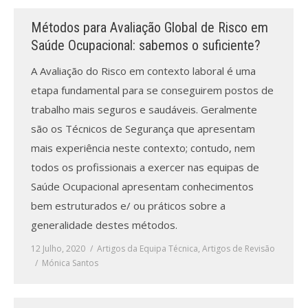
Revistas previamente publicadas
Métodos para Avaliação Global de Risco em
Como publicitar na nossa revista
Saúde Ocupacional: sabemos o suficiente?
Contatos
A Avaliação do Risco em contexto laboral é uma
etapa fundamental para se conseguirem postos de
Informações adicionais
trabalho mais seguros e saudáveis. Geralmente
são os Técnicos de Segurança que apresentam
Estatísticas da Revista
mais experiência neste contexto; contudo, nem
Ficha técnica
todos os profissionais a exercer nas equipas de
Saúde Ocupacional apresentam conhecimentos
bem estruturados e/ ou práticos sobre a
generalidade destes métodos.
12 Julho, 2020
Artigos da Equipa Técnica
,
Artigos de Revisão
Mónica Santos