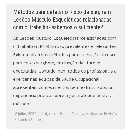
Métodos para detetar o Risco de surgirem
Processo de submissão
Lesões Músculo-Esqueléticas relacionadas
com o Trabalho- sabemos o suficiente?
Submeta aqui
As Lesões Músculo-Esqueléticas Relacionadas com
Formação Profissional
o Trabalho (LMERTs) são prevalentes e relevantes.
Bolsa de emprego (oferta/
Existem diversos métodos para a deteção do risco
procura)
para estas surgirem, em função das tarefas
executadas. Contudo, nem todos os profissionais a
Sugestões para os Leitores
Investigarem
exercer nas equipas de Saúde Ocupacional
apresentam conhecimentos bem estruturados ou
Congressos
experiência prática sobre a generalidade destes
métodos.
Candidatura a revisor
18 Julho, 2020
Artigos da Equipa Técnica
,
Artigos de Revisão
Artigos recentes
Mónica Santos