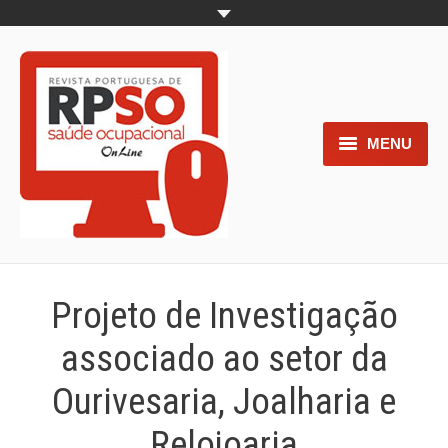
MENU
Home
Objetivos
Áreas de interesse
Projeto de Investigação
Trabalhos aceites para submissão
associado ao setor da
Normas para os autores
Ourivesaria, Joalharia e
Documentos necessários à
Relojoaria
submissão