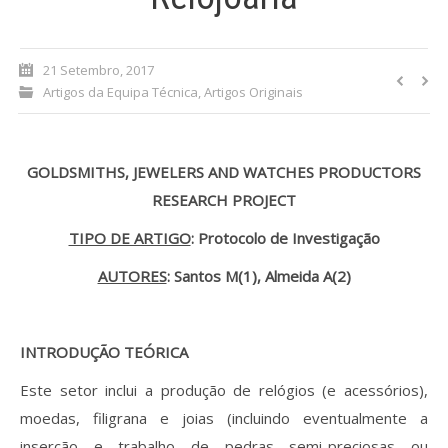
Processo de submissão
21 Setembro, 2017
Submeta aqui
Artigos da Equipa Técnica
,
Artigos Originais
Formação Profissional
GOLDSMITHS, JEWELERS AND WATCHES PRODUCTORS
Bolsa de emprego (oferta/
RESEARCH PROJECT
procura)
TIPO DE ARTIGO
: Protocolo de Investigação
Sugestões para os Leitores
Investigarem
AUTORES
: Santos M(1)
, Almeida A(2)
Congressos
INTRODUÇÃO TEÓRICA
Candidatura a revisor
Este setor inclui a produção de relógios (e acessórios),
Artigos recentes
moedas, filigrana e joias (incluindo eventualmente a
inserção e trabalho de pedras semi-preciosas ou