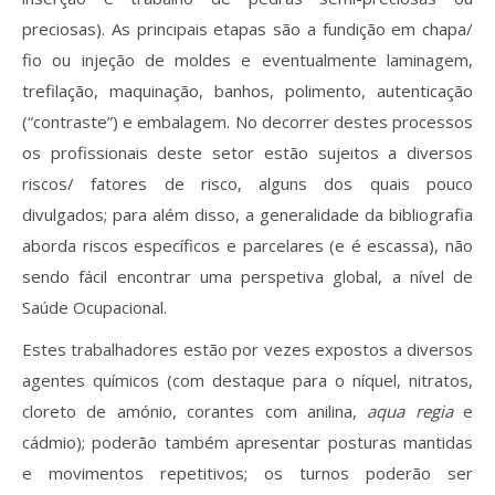
Revistas previamente publicadas
preciosas). As principais etapas são a fundição em chapa/
Como publicitar na nossa revista
fio ou injeção de moldes e eventualmente laminagem,
trefilação, maquinação, banhos, polimento, autenticação
Contatos
(“contraste”) e embalagem. No decorrer destes processos
os profissionais deste setor estão sujeitos a diversos
Informações adicionais
riscos/ fatores de risco, alguns dos quais pouco
Estatísticas da Revista
divulgados; para além disso, a generalidade da bibliografia
aborda riscos específicos e parcelares (e é escassa), não
Ficha técnica
sendo fácil encontrar uma perspetiva global, a nível de
Saúde Ocupacional.
Estes trabalhadores estão por vezes expostos a diversos
agentes químicos (com destaque para o níquel, nitratos,
cloreto de amónio, corantes com anilina,
aqua regia
e
cádmio); poderão também apresentar posturas mantidas
e movimentos repetitivos; os turnos poderão ser