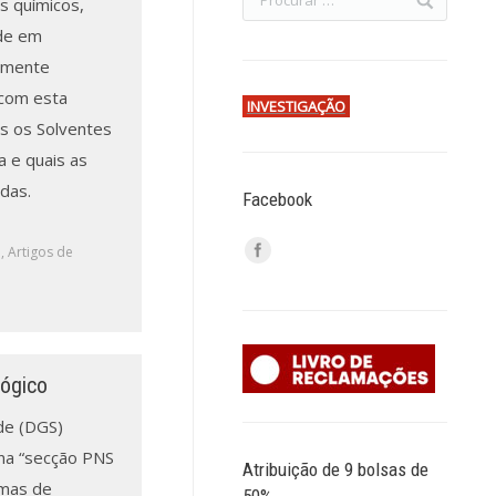
s químicos,
de em
amente
 com esta
INVESTIGAÇÃO
is os Solventes
a e quais as
idas.
Facebook
a
,
Artigos de
lógico
de (DGS)
 na “secção PNS
Atribuição de 9 bolsas de
amas de
50%