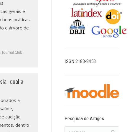
os
icas gerais e
 boas práticas
ão e árvore de
a
,
Journal Club
ISSN 2183-8453
ia- qual a
sociados a
 saúde,
e audição.
Pesquisa de Artigos
ementos, dentro