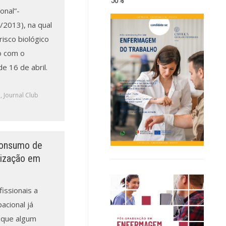
onal”-
/2013), na qual
isco biológico
o com o
e 16 de abril.
a
,
Journal Club
Consumo de
ilização em
issionais a
cional já
 que algum