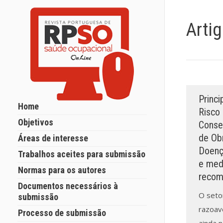
Arti
Princi
Home
Risco
Objetivos
Conse
de Ob
Áreas de interesse
Doenç
Trabalhos aceites para submissão
e med
Normas para os autores
recom
Documentos necessários à
O seto
submissão
razoav
Processo de submissão