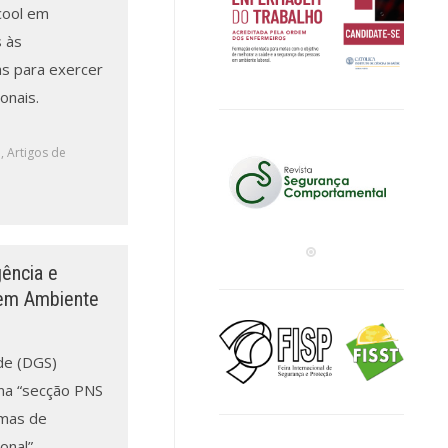
cool em
 às
s para exercer
onais.
a
,
Artigos de
ência e
 em Ambiente
de (DGS)
 na “secção PNS
amas de
onal”-