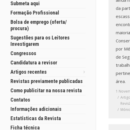
ainda n
Submeta aqui
da par
Formação Profissional
escass
Bolsa de emprego (oferta/
encont
procura)
maioria
Sugestões para os Leitores
Conser
Investigarem
por Mé
Congressos
de Seg
Candidatura a revisor
trabal
Artigos recentes
pertin
Revistas previamente publicadas
área.
Como publicitar na nossa revista
1 Novem
Artig
Contatos
Revis
Informações adicionais
Mónic
Estatísticas da Revista
Ficha técnica