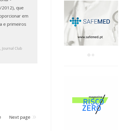
3/2012), que
roporcionar em
a e primeiros
a
,
Journal Club
e
Next page