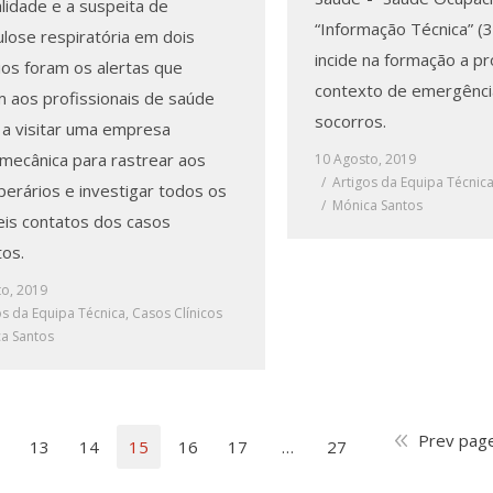
lidade e a suspeita de
“Informação Técnica” (
ulose respiratória em dois
incide na formação a p
ios foram os alertas que
contexto de emergênci
m aos profissionais de saúde
socorros.
a a visitar uma empresa
mecânica para rastrear aos
10 Agosto, 2019
Artigos da Equipa Técnic
perários e investigar todos os
Mónica Santos
eis contatos dos casos
tos.
to, 2019
os da Equipa Técnica
,
Casos Clínicos
a Santos
Prev pag
13
14
15
16
17
…
27