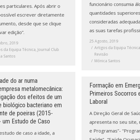
funcionário consumia ál
es particulares. Após abrir o
quantidades superiores
 possível escrever diretamente
consideradas adequada
umento, desde que se clique
as suas tarefas profissi
var edição”.
25 Agosto, 2019
mbro, 2019
Artigos da Equipa Técnic
os da Equipa Técnica
,
Journal Club
Revisão
a Santos
Mónica Santos
dade do ar numa
Formação em Emerg
empresa metalomecânica:
Primeiros Socorros
tigação dos efeitos de um
Laboral
e biológico bacteriano em
nte de poeiras (2015-
A Direção Geral de Saú
- um Estudo de Caso
apresenta no seu site,
e Programas”- “Progr
estudo de caso a idade, a
Saúde”- “Saúde Ocupaci