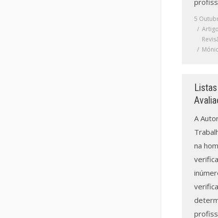
profiss
5 Outub
Artig
Revis
Mónic
Listas
Avali
A Auto
Trabal
na hom
verific
inúmero
verific
determ
profiss