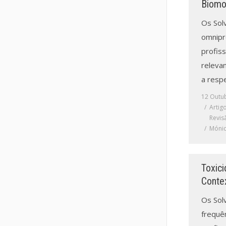
Biomo
Os Sol
omnipr
profiss
relevan
a respe
12 Outu
Artig
Revis
Mónic
Toxic
Conte
Os Sol
frequê