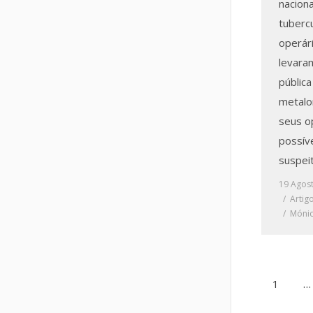
naciona
tuberc
operár
levara
públic
metalo
seus o
possív
suspei
19 Agos
Artig
Mónic
1
…