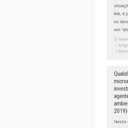
situaçõ
link, é
no doc
em “ati
21 Sete
Artig
Mónic
Quali
micro
inves
agent
ambie
2019)
Neste 