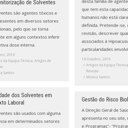
desta família de agente
nitorização de Solventes
que tem esta capacida
ventes são agentes tóxicos e
humanos não está clar
esentes em diversos setores
definida. Pretende-se,
ionais, pelo que se torna
revisão, descrever qua
te em alguns contextos inferir
associados à Hipoacusi
tiva dose interna.
particularidades envolv
bro, 2019
19 Outubro, 2019
os da Equipa Técnica
,
Artigos de
Artigos da Equipa Técnic
ão
Revisão
a Santos
Mónica Santos
idade dos Solventes em
Gestão do Risco Bio
xto Laboral
A Direção Geral de Saú
ventes são usados com alguma
apresenta no seu site,
ncia em determinados setores
e Programas”- “Progr