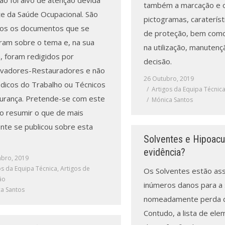
ão foi alvo de atenção devida
também a marcação e 
te da Saúde Ocupacional. São
pictogramas, carateríst
os os documentos que se
de proteção, bem como
ram sobre o tema e, na sua
na utilização, manutenç
, foram redigidos por
decisão.
vadores-Restauradores e não
26 Outubro, 2019
dicos do Trabalho ou Técnicos
Artigos da Equipa Técnic
urança. Pretende-se com este
Mónica Santos
ho resumir o que de mais
ente se publicou sobre esta
Solventes e Hipoacus
evidência?
bro, 2019
os da Equipa Técnica
,
Artigos de
Os Solventes estão as
ão
inúmeros danos para a
a Santos
nomeadamente perda d
Contudo, a lista de el