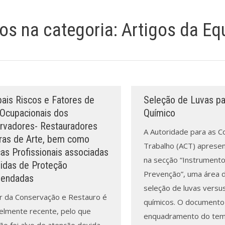
gos na categoria:
Artigos da Eq
pais Riscos e Fatores de
Seleção de Luvas pa
 Ocupacionais dos
Químico
rvadores- Restauradores
A Autoridade para as C
ras de Arte, bem como
Trabalho (ACT) apresen
as Profissionais associadas
na secção “Instrument
idas de Proteção
Prevenção”, uma área 
endadas
seleção de luvas versu
r da Conservação e Restauro é
químicos. O documento
elmente recente, pelo que
enquadramento do tem