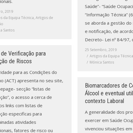
ionais.
Saúde”- “Saúde Ocupaci
ro, 2019
“Informação Técnica” (6
os da Equipa Técnica
,
Artigos de
se aborda a gestão do r
ão
a Santos
e notificação, de acord
Decreto- Lei nº 84/97, d
25 Setembro, 2019
 de Verificação para
Artigos da Equipa Técnic
ação de Riscos
Mónica Santos
ridade para as Condições do
ho (ACT) apresenta no seu site,
Biomarcadores de 
epage- secção “listas de
Álcool e eventual ut
ação”, o acesso a cerca de
contexto Laboral
s links com listas de
A generalidade dos prof
ação especificas para
exercer em Saúde Ocupa
inadas atividades
vivenciou situações em
ionais, fatores de risco ou