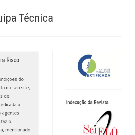
uipa Técnica
ra Risco
ondições do
ta no seu site,
os de
Indexação da Revista
dedicada à
s agentes
 faz o
a, mencionado