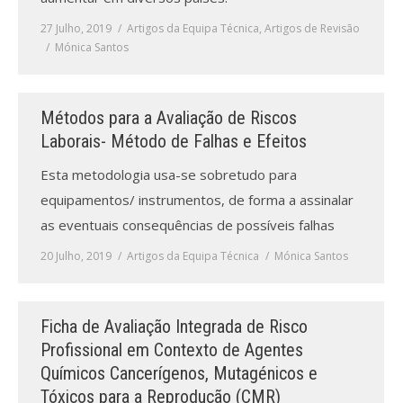
Revistas previamente publicadas
27 Julho, 2019
Artigos da Equipa Técnica
,
Artigos de Revisão
Como publicitar na nossa revista
Mónica Santos
Contatos
Métodos para a Avaliação de Riscos
Informações adicionais
Laborais- Método de Falhas e Efeitos
Estatísticas da Revista
Esta metodologia usa-se sobretudo para
equipamentos/ instrumentos, de forma a assinalar
Ficha técnica
as eventuais consequências de possíveis falhas
20 Julho, 2019
Artigos da Equipa Técnica
Mónica Santos
Ficha de Avaliação Integrada de Risco
Profissional em Contexto de Agentes
Químicos Cancerígenos, Mutagénicos e
Tóxicos para a Reprodução (CMR)