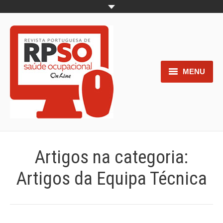
MENU
Home
Objetivos
Áreas de interesse
Artigos na categoria:
Trabalhos aceites para submissão
Artigos da Equipa Técnica
Normas para os autores
Documentos necessários à
submissão