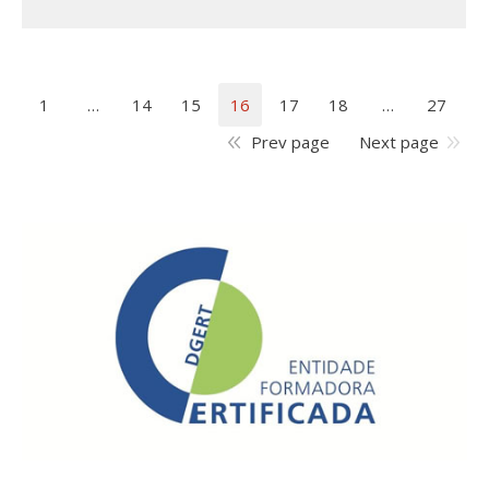
1
…
14
15
16
17
18
…
27
Prev page
Next page