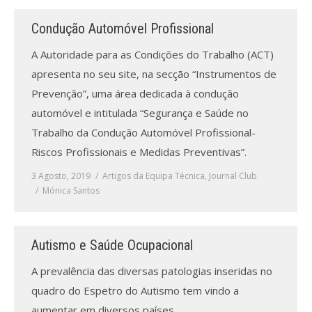
Condução Automóvel Profissional
Processo de submissão
A Autoridade para as Condições do Trabalho (ACT)
Submeta aqui
apresenta no seu site, na secção “Instrumentos de
Prevenção”, uma área dedicada à condução
Formação Profissional
automóvel e intitulada “Segurança e Saúde no
Bolsa de emprego (oferta/
Trabalho da Condução Automóvel Profissional-
procura)
Riscos Profissionais e Medidas Preventivas”.
Sugestões para os Leitores
3 Agosto, 2019
Artigos da Equipa Técnica
,
Journal Club
Investigarem
Mónica Santos
Congressos
Autismo e Saúde Ocupacional
Candidatura a revisor
A prevalência das diversas patologias inseridas no
Artigos recentes
quadro do Espetro do Autismo tem vindo a
aumentar em diversos países.