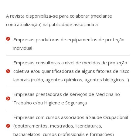
Processo de submissão
A revista disponibiliza-se para colaborar (mediante
contratualização) na publicidade associada a:
Submeta aqui
Empresas produtoras de equipamentos de proteção
Formação Profissional
individual
Bolsa de emprego (oferta/
procura)
Empresas consultoras a nível de medidas de proteção
coletiva e/ou quantificadoras de alguns fatores de risco
Sugestões para os Leitores
laborais (ruído, agentes químicos, agentes biológicos…)
Investigarem
Empresas prestadoras de serviços de Medicina no
Congressos
Trabalho e/ou Higiene e Segurança
Candidatura a revisor
Empresas com cursos associados à Saúde Ocupacional
Artigos recentes
(doutoramentos, mestrados, licenciaturas,
bacharelatos, cursos profissionais e formações)