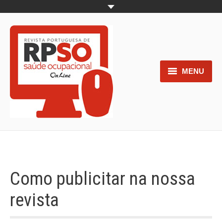
MENU
Home
Objetivos
Áreas de interesse
Trabalhos aceites para submissão
Como publicitar na nossa
Normas para os autores
revista
Documentos necessários à
submissão