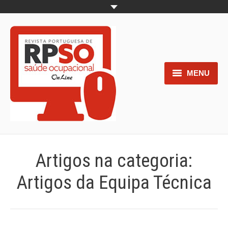
MENU
Home
Objetivos
Áreas de interesse
Artigos na categoria:
Trabalhos aceites para submissão
Artigos da Equipa Técnica
Normas para os autores
Documentos necessários à
submissão