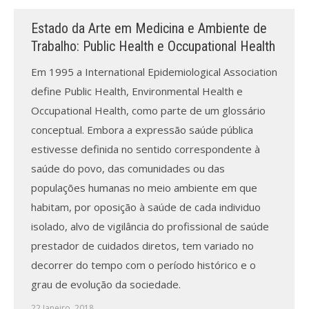
Estado da Arte em Medicina e Ambiente de
Processo de submissão
Trabalho: Public Health e Occupational Health
Submeta aqui
Em 1995 a International Epidemiological Association
define Public Health, Environmental Health e
Formação Profissional
Occupational Health, como parte de um glossário
Bolsa de emprego (oferta/
conceptual. Embora a expressão saúde pública
procura)
estivesse definida no sentido correspondente à
saúde do povo, das comunidades ou das
Sugestões para os Leitores
Investigarem
populações humanas no meio ambiente em que
habitam, por oposição à saúde de cada individuo
Congressos
isolado, alvo de vigilância do profissional de saúde
prestador de cuidados diretos, tem variado no
Candidatura a revisor
decorrer do tempo com o período histórico e o
Artigos recentes
grau de evolução da sociedade.
22 Janeiro, 2018