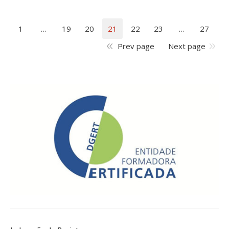
1
…
19
20
21
22
23
…
27
Prev page
Next page