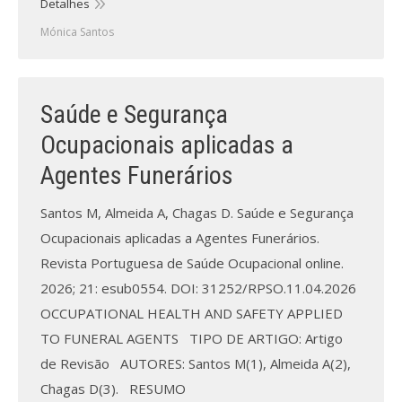
Revistas previamente publicadas
Detalhes
Mónica Santos
Como publicitar na nossa revista
Contatos
Saúde e Segurança
Informações adicionais
Ocupacionais aplicadas a
Estatísticas da Revista
Agentes Funerários
Ficha técnica
Santos M, Almeida A, Chagas D. Saúde e Segurança
Ocupacionais aplicadas a Agentes Funerários.
Revista Portuguesa de Saúde Ocupacional online.
2026; 21: esub0554. DOI: 31252/RPSO.11.04.2026
OCCUPATIONAL HEALTH AND SAFETY APPLIED
TO FUNERAL AGENTS TIPO DE ARTIGO: Artigo
de Revisão AUTORES: Santos M(1), Almeida A(2),
Chagas D(3). RESUMO