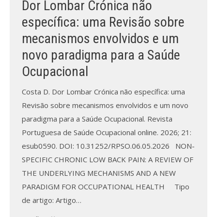
Dor Lombar Crónica não
específica: uma Revisão sobre
Processo de submissão
mecanismos envolvidos e um
Submeta aqui
novo paradigma para a Saúde
Formação Profissional
Ocupacional
Bolsa de emprego (oferta/
Costa D. Dor Lombar Crónica não específica: uma
procura)
Revisão sobre mecanismos envolvidos e um novo
paradigma para a Saúde Ocupacional. Revista
Sugestões para os Leitores
Investigarem
Portuguesa de Saúde Ocupacional online. 2026; 21:
esub0590. DOI: 10.31252/RPSO.06.05.2026 NON-
Congressos
SPECIFIC CHRONIC LOW BACK PAIN: A REVIEW OF
THE UNDERLYING MECHANISMS AND A NEW
Candidatura a revisor
PARADIGM FOR OCCUPATIONAL HEALTH Tipo
Artigos recentes
de artigo: Artigo…