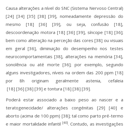
Causa alterações a nível do SNC (Sistema Nervoso Central)
[24] [34] [35] [38] [39], nomeadamente depressão do
mesmo [18] [36] [39], ou seja, confusão [18],
descoordenação motora [18] [36] [39], síncope [18] [36];
bem como alteração na perceção das cores [38] ou visuais
em geral [36], diminuição do desempenho nos testes
neurocomportamentais [38], alterações na memória [34],
sonolência ou até morte [36]; por exemplo, segundo
alguns investigadores, níveis na ordem das 200 ppm [18]
por 8h originam geralmente astenia, cefaleia
[18] [36] [38] [39] e tontura [18] [38] [39].
Poderá estar associado a baixo peso ao nascer e a
teratogenecidade/ alterações congénitas [29] [40] e
aborto (acima de 100 ppm) [38]; tal como parto pré-termo
[40]
e maior mortalidade infantil
. Contudo, as investigações