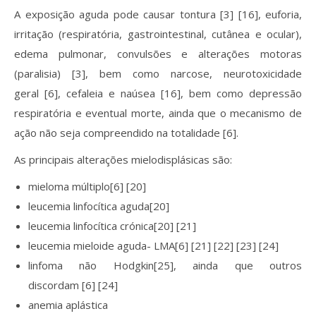
A exposição aguda pode causar tontura [3] [16], euforia,
irritação (respiratória, gastrointestinal, cutânea e ocular),
edema pulmonar, convulsões e alterações motoras
(paralisia) [3], bem como narcose, neurotoxicidade
geral [6], cefaleia e naúsea [16], bem como depressão
respiratória e eventual morte, ainda que o mecanismo de
ação não seja compreendido na totalidade [6].
As principais alterações mielodisplásicas são:
mieloma múltiplo[6] [20]
leucemia linfocítica aguda[20]
leucemia linfocítica crónica[20] [21]
leucemia mieloide aguda- LMA[6] [21] [22] [23] [24]
linfoma não Hodgkin[25], ainda que outros
discordam [6] [24]
anemia aplástica