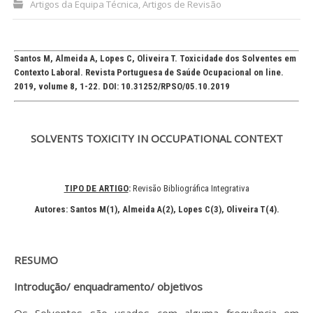
Artigos da Equipa Técnica
,
Artigos de Revisão
Processo de submissão
Santos M, Almeida A, Lopes C, Oliveira T. Toxicidade dos Solventes em
Submeta aqui
Contexto Laboral. Revista Portuguesa de Saúde Ocupacional on line.
2019, volume 8, 1-22. DOI: 10.31252/RPSO/05.10.2019
Formação Profissional
Bolsa de emprego (oferta/
SOLVENTS TOXICITY IN OCCUPATIONAL CONTEXT
procura)
Sugestões para os Leitores
Investigarem
TIPO DE ARTIGO
:
Revisão Bibliográfica Integrativa
Autores: Santos M(1)
, Almeida A(2), Lopes C(3), Oliveira T(4)
.
Congressos
Candidatura a revisor
RESUMO
Artigos recentes
Introdução/ enquadramento/ objetivos