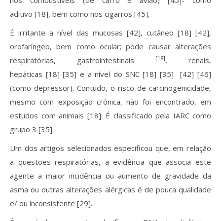
nos combustíveis (de carro e avião) [45]- como
aditivo [18], bem como nos cigarros [45].
É irritante a nível das mucosas [42], cutâneo [18] [42],
orofaríngeo, bem como ocular; pode causar alterações
[18]
respiratórias, gastrointestinais
, renais,
hepáticas [18] [35] e a nível do SNC [18] [35] [42] [46]
(como depressor). Contudo, o risco de carcinogenicidade,
mesmo com exposição crónica, não foi encontrado, em
estudos com animais [18]. É classificado pela IARC como
grupo 3 [35].
Um dos artigos selecionados especificou que, em relação
a questões respiratórias, a evidência que associa este
agente a maior incidência ou aumento de gravidade da
asma ou outras alterações alérgicas é de pouca qualidade
e/ ou inconsistente [29].