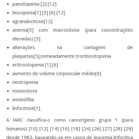
pancitopenia [2] [12]
leucopenia[1] [5] [6] [12]
agranulocitose[12]
anemia[3] com macrocitose (para concentrações
elevadas) [5]
alterações na contagem de
plaquetas[5],nomeadamente trombocitopenia
eritrocitopenia [1] [6]
aumento do volume corpuscular médio[6]
neutropenia
monocitose
eosinófilia
linfocitose[1].
A IARC classifica-o como cancerígeno grupo 1 (para
humanos) [10] [12] [14] [16] [18] [24] [26] [27] [28] [29]
desde 1982, baseando-se em casos de leucemia linfocítica