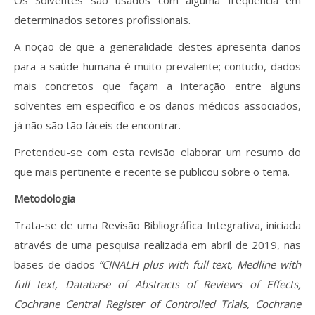
Os Solventes são usados com alguma frequência em
Revistas previamente publicadas
determinados setores profissionais.
Como publicitar na nossa revista
A noção de que a generalidade destes apresenta danos
para a saúde humana é muito prevalente; contudo, dados
Contatos
mais concretos que façam a interação entre alguns
Informações adicionais
solventes em específico e os danos médicos associados,
já não são tão fáceis de encontrar.
Estatísticas da Revista
Pretendeu-se com esta revisão elaborar um resumo do
Ficha técnica
que mais pertinente e recente se publicou sobre o tema.
Metodologia
Trata-se de uma Revisão Bibliográfica Integrativa, iniciada
através de uma pesquisa realizada em abril de 2019, nas
bases de dados
“CINALH plus with full text, Medline with
full text, Database of Abstracts of Reviews of Effects,
Cochrane Central Register of Controlled Trials, Cochrane