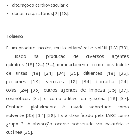
alterações cardiovascular e
danos respiratórios[2] [18].
Tolueno
É um produto incolor, muito inflamável e volátil [18] [33],
usado na produção de diversos agentes
químicos [18] [24] [34], nomeadamente como constituinte
de tintas [18] [24] [34] [35], diluentes [18] [36],
perfumes [18], vernizes [18] [34] borracha [24],
colas [24] [35], outros agentes de limpeza [35] [37],
cosméticos [37] e como aditivo da gasolina [18] [37].
Contudo, globalmente é usado sobretudo como
solvente [35] [37] [38]. Está classificado pela IARC como
grupo 3. A absorção ocorre sobretudo via inalatória e
cutânea [35].