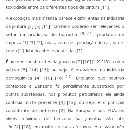
toxicidade entre os diferentes tipos de pintura [11].
A exposição mais intensa parece existir então na indústria
,
da pintura [3] [5] [11]
; também poderão ser relevantes o
[3] [11]
setor da produção de borracha
, produtos de
limpeza [1] [3] [5], colas, vernizes, produção de calçado e
couro [1], lubrificantes e pesticidas [3].
É um dos constituintes da gasolina [2] [10] [12] [13]– como
aditivo [5] [14] [15]; ou seja, é prevalente na indústria
[17]
petroquímica [4] [10] [16]
. Enquanto que noutros
contextos o Benzeno foi parcialmente substituído por
outras substâncias, nos produtos petrolíferos ele ainda
continua muito presente [3] [13], ou seja, é o principal
constituinte do petróleo [2]. Na Europa e nos EUA, os
níveis máximos de benzeno na gasolina vão até
1% [4] [18]; em muitos países africanos este valor não