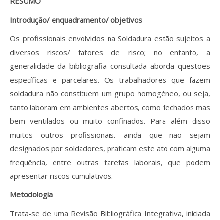
RESUMO
Revistas previamente publicadas
Introdução/ enquadramento/ objetivos
Como publicitar na nossa revista
Os profissionais envolvidos na Soldadura estão sujeitos a
Contatos
diversos riscos/ fatores de risco; no entanto, a
generalidade da bibliografia consultada aborda questões
Informações adicionais
específicas e parcelares. Os trabalhadores que fazem
Estatísticas da Revista
soldadura não constituem um grupo homogéneo, ou seja,
tanto laboram em ambientes abertos, como fechados mas
Ficha técnica
bem ventilados ou muito confinados. Para além disso
muitos outros profissionais, ainda que não sejam
designados por soldadores, praticam este ato com alguma
frequência, entre outras tarefas laborais, que podem
apresentar riscos cumulativos.
Metodologia
Trata-se de uma Revisão Bibliográfica Integrativa, iniciada