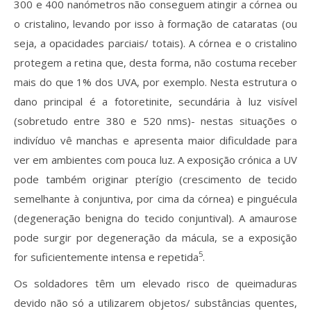
300 e 400 nanómetros não conseguem atingir a córnea ou
o cristalino, levando por isso à formação de cataratas (ou
seja, a opacidades parciais/ totais). A córnea e o cristalino
protegem a retina que, desta forma, não costuma receber
mais do que 1% dos UVA, por exemplo. Nesta estrutura o
dano principal é a fotoretinite, secundária à luz visível
(sobretudo entre 380 e 520 nms)- nestas situações o
indivíduo vê manchas e apresenta maior dificuldade para
ver em ambientes com pouca luz. A exposição crónica a UV
pode também originar pterígio (crescimento de tecido
semelhante à conjuntiva, por cima da córnea) e pinguécula
(degeneração benigna do tecido conjuntival). A amaurose
pode surgir por degeneração da mácula, se a exposição
5
for suficientemente intensa e repetida
.
Os soldadores têm um elevado risco de queimaduras
devido não só a utilizarem objetos/ substâncias quentes,