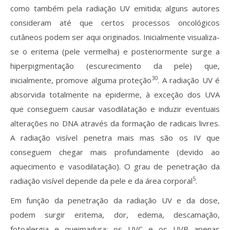
como também pela radiação UV emitida; alguns autores
consideram até que certos processos oncológicos
cutâneos podem ser aqui originados. Inicialmente visualiza-
se o eritema (pele vermelha) e posteriormente surge a
hiperpigmentação (escurecimento da pele) que,
30
inicialmente, promove alguma proteção
. A radiação UV é
absorvida totalmente na epiderme, à exceção dos UVA
que conseguem causar vasodilatação e induzir eventuais
alterações no DNA através da formação de radicais livres.
A radiação visível penetra mais mas são os IV que
conseguem chegar mais profundamente (devido ao
aquecimento e vasodilatação). O grau de penetração da
5
radiação visível depende da pele e da área corporal
.
Em função da penetração da radiação UV e da dose,
podem surgir eritema, dor, edema, descamação,
fotoalergia e queimadura; os UVC e os UVB apenas