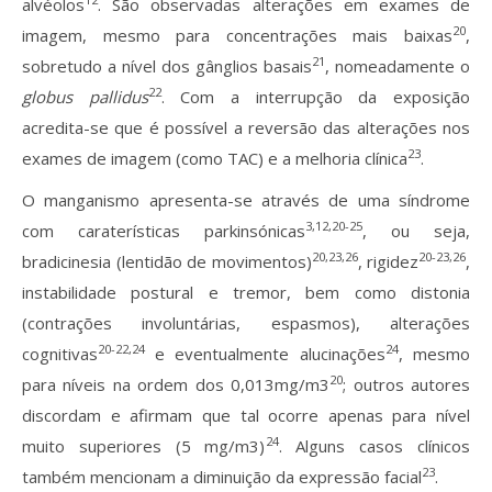
alvéolos
. São observadas alterações em exames de
20
imagem, mesmo para concentrações mais baixas
,
21
sobretudo a nível dos gânglios basais
, nomeadamente o
22
globus pallidus
. Com a interrupção da exposição
acredita-se que é possível a reversão das alterações nos
23
exames de imagem (como TAC) e a melhoria clínica
.
O manganismo apresenta-se através de uma síndrome
3,12,20-25
com caraterísticas parkinsónicas
, ou seja,
20,23,26
20-23,26
bradicinesia (lentidão de movimentos)
, rigidez
,
instabilidade postural e tremor, bem como distonia
(contrações involuntárias, espasmos), alterações
20-22,24
24
cognitivas
e eventualmente alucinações
, mesmo
20
para níveis na ordem dos 0,013mg/m3
; outros autores
discordam e afirmam que tal ocorre apenas para nível
24
muito superiores (5 mg/m3)
. Alguns casos clínicos
23
também mencionam a diminuição da expressão facial
.