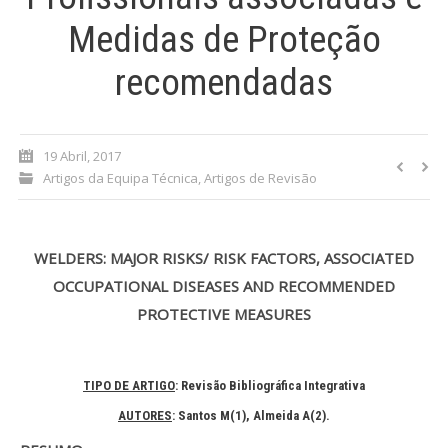
Medidas de Proteção
Processo de submissão
recomendadas
Submeta aqui
Formação Profissional
19 Abril, 2017
Artigos da Equipa Técnica
,
Artigos de Revisão
Bolsa de emprego (oferta/
procura)
Sugestões para os Leitores
WELDERS: MAJOR RISKS/ RISK FACTORS, ASSOCIATED
Investigarem
OCCUPATIONAL DISEASES AND RECOMMENDED
Congressos
PROTECTIVE MEASURES
Candidatura a revisor
TIPO DE ARTIGO
: Revisão Bibliográfica Integrativa
Artigos recentes
AUTORES
: Santos M(1)
, Almeida A(2)
.