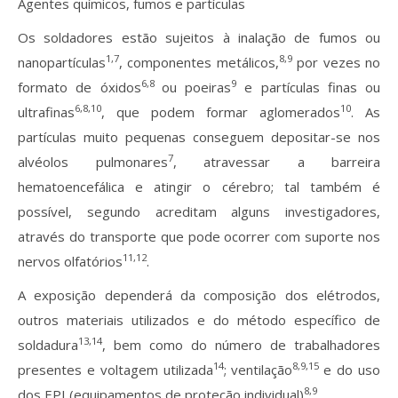
Agentes químicos, fumos e partículas
Os soldadores estão sujeitos à inalação de fumos ou
1,7
8,9
nanopartículas
, componentes metálicos,
por vezes no
6,8
9
formato de óxidos
ou poeiras
e partículas finas ou
6,8,10
10
ultrafinas
, que podem formar aglomerados
. As
partículas muito pequenas conseguem depositar-se nos
7
alvéolos pulmonares
, atravessar a barreira
hematoencefálica e atingir o cérebro; tal também é
possível, segundo acreditam alguns investigadores,
através do transporte que pode ocorrer com suporte nos
11,12
nervos olfatórios
.
A exposição dependerá da composição dos elétrodos,
outros materiais utilizados e do método específico de
13,14
soldadura
, bem como do número de trabalhadores
14
8,9,15
presentes e voltagem utilizada
; ventilação
e do uso
8,9
dos EPI (equipamentos de proteção individual)
.