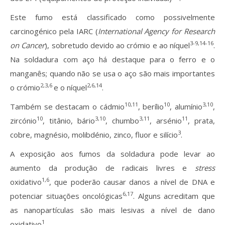
Este fumo está classificado como possivelmente
carcinogénico pela IARC (
International Agency for Research
3-9,14-16
on Cancer
), sobretudo devido ao crómio e ao níquel
.
Na soldadura com aço há destaque para o ferro e o
manganês; quando não se usa o aço são mais importantes
2,3,6
2,6,14
o crómio
e o níquel
.
10,11
10
3,10
Também se destacam o cádmio
, berílio
, alumínio
,
10
3,10
3,11
11
zircónio
, titânio, bário
, chumbo
, arsénio
, prata,
3
cobre, magnésio, molibdénio, zinco, fluor e silício
.
A exposição aos fumos da soldadura pode levar ao
aumento da produção de radicais livres e
stress
1,6
oxidativo
, que poderão causar danos a nível de DNA e
6,17
potenciar situações oncológicas
. Alguns acreditam que
as nanopartículas são mais lesivas a nível de dano
1
oxidativo
.