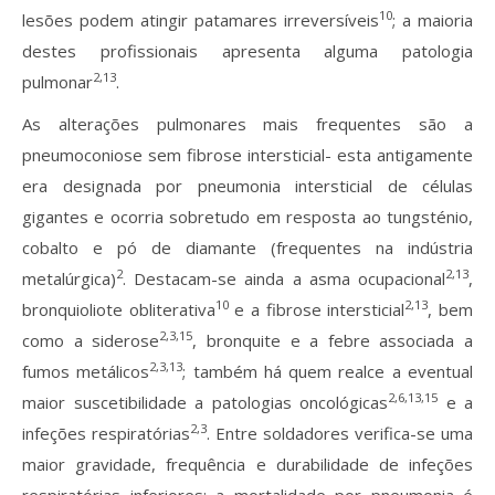
10
lesões podem atingir patamares irreversíveis
; a maioria
destes profissionais apresenta alguma patologia
2,13
pulmonar
.
As alterações pulmonares mais frequentes são a
pneumoconiose sem fibrose intersticial- esta antigamente
era designada por pneumonia intersticial de células
gigantes e ocorria sobretudo em resposta ao tungsténio,
cobalto e pó de diamante (frequentes na indústria
2
2,13
metalúrgica)
. Destacam-se ainda a asma ocupacional
,
10
2,13
bronquioliote obliterativa
e a fibrose intersticial
, bem
2,3,15
como a siderose
, bronquite e a febre associada a
2,3,13
fumos metálicos
; também há quem realce a eventual
2,6,13,15
maior suscetibilidade a patologias oncológicas
e a
2,3
infeções respiratórias
. Entre soldadores verifica-se uma
maior gravidade, frequência e durabilidade de infeções