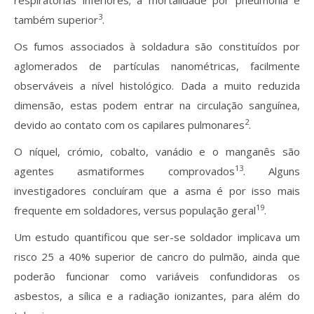
respiratórias inferiores; a mortalidade por pneumonia é
3
também superior
.
Os fumos associados à soldadura são constituídos por
aglomerados de partículas nanométricas, facilmente
observáveis a nível histológico. Dada a muito reduzida
dimensão, estas podem entrar na circulação sanguínea,
2
devido ao contato com os capilares pulmonares
.
O níquel, crómio, cobalto, vanádio e o manganês são
13
agentes asmatiformes comprovados
. Alguns
investigadores concluíram que a asma é por isso mais
19
frequente em soldadores, versus população geral
.
Um estudo quantificou que ser-se soldador implicava um
risco 25 a 40% superior de cancro do pulmão, ainda que
poderão funcionar como variáveis confundidoras os
asbestos, a sílica e a radiação ionizantes, para além do