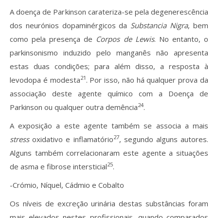
A doença de Parkinson carateriza-se pela degenerescência
dos neurónios dopaminérgicos da
Substancia Nigra
, bem
como pela presença de
Corpos de Lewis
. No entanto, o
parkinsonismo induzido pelo manganês não apresenta
estas duas condições; para além disso, a resposta à
21
levodopa é modesta
. Por isso, não há qualquer prova da
associação deste agente químico com a Doença de
24
Parkinson ou qualquer outra demência
.
A exposição a este agente também se associa a mais
27
stress
oxidativo e inflamatório
, segundo alguns autores.
Alguns também correlacionaram este agente a situações
25
de asma e fibrose intersticial
.
-Crómio, Níquel, Cádmio e Cobalto
Os níveis de excreção urinária destas substâncias foram
mais elevados nestes profissionais, quando comparados