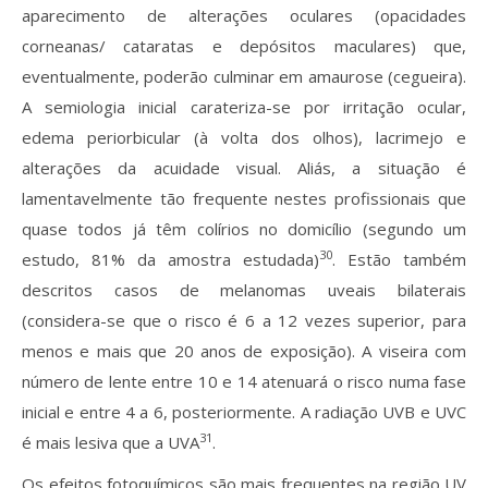
aparecimento de alterações oculares (opacidades
corneanas/ cataratas e depósitos maculares) que,
eventualmente, poderão culminar em amaurose (cegueira).
A semiologia inicial carateriza-se por irritação ocular,
edema periorbicular (à volta dos olhos), lacrimejo e
alterações da acuidade visual. Aliás, a situação é
lamentavelmente tão frequente nestes profissionais que
quase todos já têm colírios no domicílio (segundo um
30
estudo, 81% da amostra estudada)
. Estão também
descritos casos de melanomas uveais bilaterais
(considera-se que o risco é 6 a 12 vezes superior, para
menos e mais que 20 anos de exposição). A viseira com
número de lente entre 10 e 14 atenuará o risco numa fase
inicial e entre 4 a 6, posteriormente. A radiação UVB e UVC
31
é mais lesiva que a UVA
.
Os efeitos fotoquímicos são mais frequentes na região UV