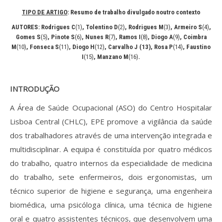
Revistas previamente publicadas
TIPO DE ARTIGO
: Resumo de trabalho divulgado noutro contexto
Como publicitar na nossa revista
AUTORES: Rodrigues C
(1)
, Tolentino D
(2)
, Rodrigues M
(3)
, Armeiro S
(4)
,
Gomes S
(5)
, Pinote S
(6)
, Nunes R
(7)
, Ramos I
(8)
, Diogo A
(9)
, Coimbra
Contatos
M
(10)
, Fonseca S
(11)
, Diogo H
(12)
, Carvalho
J (13), Rosa P
(14)
, Faustino
I
(15)
, Manzano M
(16)
.
Informações adicionais
INTRODUÇÃO
Estatísticas da Revista
A Área de Saúde Ocupacional (ASO) do Centro Hospitalar
Ficha técnica
Lisboa Central (CHLC), EPE promove a vigilância da saúde
dos trabalhadores através de uma intervenção integrada e
multidisciplinar. A equipa é constituída por quatro médicos
do trabalho, quatro internos da especialidade de medicina
do trabalho, sete enfermeiros, dois ergonomistas, um
técnico superior de higiene e segurança, uma engenheira
biomédica, uma psicóloga clínica, uma técnica de higiene
oral e quatro assistentes técnicos, que desenvolvem uma