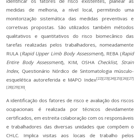
identificar os fatores de risco existentes, planear as
medidas de melhoria, a nível local, permitindo uma
monitorização sistemática das medidas preventivas e
corretivas propostas. São utilizados também métodos
qualitativos e quantitativos do risco biomecânico das
tarefas realizadas pelos trabalhadores, nomeadamente
RULA (
Rapid Upper Limb Body Assessment
), REBA (
Rapid
Entire Body Assessment
), KIM, OSHA
Checklist
,
Strain
Index
, Questionário Nórdico de Sintomatologia músculo-
[22][23][24][25][26][27]
esquelética autoreferida e MAPO Index
[28][29][30]
.
A identificação dos fatores de risco e avaliação dos riscos
ocupacionais é realizada por técnicos devidamente
certificados, em estreita colaboração com os responsáveis
e trabalhadores das diversas unidades que compõem o
CHLC. Implica visitas aos locais de trabalho pelos