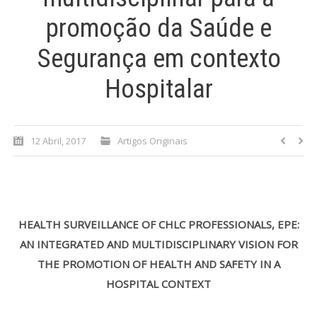
promoção da Saúde e
Processo de submissão
Segurança em contexto
Submeta aqui
Hospitalar
Formação Profissional
Bolsa de emprego (oferta/
12 Abril, 2017
Artigos Originais
procura)
Sugestões para os Leitores
Investigarem
Congressos
HEALTH SURVEILLANCE OF CHLC PROFESSIONALS, EPE:
AN INTEGRATED AND MULTIDISCIPLINARY VISION FOR
Candidatura a revisor
THE PROMOTION OF HEALTH AND SAFETY IN A
HOSPITAL CONTEXT
Artigos recentes