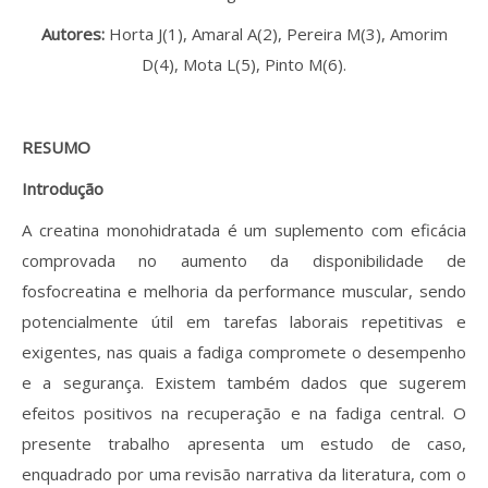
Revistas previamente publicadas
Autores:
Horta J(1), Amaral A(2), Pereira M(3), Amorim
Como publicitar na nossa revista
D(4), Mota L(5), Pinto M(6).
Contatos
RESUMO
Informações adicionais
Introdução
Estatísticas da Revista
A creatina monohidratada é um suplemento com eficácia
Ficha técnica
comprovada no aumento da disponibilidade de
fosfocreatina e melhoria da performance muscular, sendo
potencialmente útil em tarefas laborais repetitivas e
exigentes, nas quais a fadiga compromete o desempenho
e a segurança. Existem também dados que sugerem
efeitos positivos na recuperação e na fadiga central. O
presente trabalho apresenta um estudo de caso,
enquadrado por uma revisão narrativa da literatura, com o