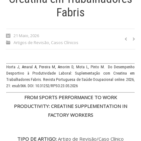
Fabris
Processo de submissão
Submeta aqui
21 Maio, 2026
Artigos de Revisão
,
Casos Clínicos
Formação Profissional
Bolsa de emprego (oferta/
procura)
Horta J, Amaral A, Pereira M, Amorim D, Mota L, Pinto M. Do Desempenho
Desportivo à Produtividade Laboral: Suplementação com Creatina em
Sugestões para os Leitores
Trabalhadores Fabris. Revista Portuguesa de Saúde Ocupacional online. 2026,
Investigarem
21: esub566. DOI: 10.31252/RPSO.23.05.2026
FROM SPORTS PERFORMANCE TO WORK
Congressos
PRODUCTIVITY: CREATINE SUPPLEMENTATION IN
Candidatura a revisor
FACTORY WORKERS
Artigos recentes
TIPO DE ARTIGO:
Artigo de Revisão/Caso Clínico