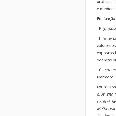
profission
e medidas
Em função
–
P
(
popula
–
I
(
interes
existente
expostos l
doenças p
–
C
(
contex
Mármore
Foi reali
plus with f
Central R
Methodolo
Academic 