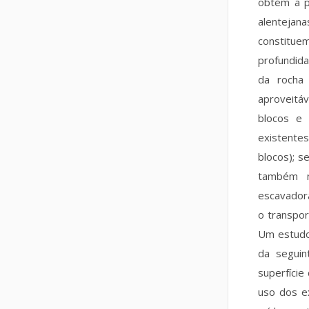
obtém a p
alentejan
constitu
profundida
da rocha
aproveitáv
blocos e 
existente
blocos); s
também n
escavadora
o transpor
Um estudo 
da seguin
superfície
uso dos ex