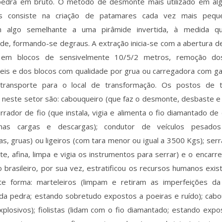
edra em bruto. O método de desmonte mais utilizado em al
as consiste na criação de patamares cada vez mais peque
em algo semelhante a uma pirâmide invertida, à medida 
de, formando-se degraus. A extração inicia-se com a abertura d
 em blocos de sensivelmente 10/5/2 metros, remoção d
eis e dos blocos com qualidade por grua ou carregadora com ga
transporte para o local de transformação. Os postos de t
s neste setor são: cabouqueiro (que faz o desmonte, desbaste 
errador de fio (que instala, vigia e alimenta o fio diamantado de
as cargas e descargas); condutor de veículos pesados
s, gruas) ou ligeiros (com tara menor ou igual a 3500 Kgs); ser
te, afina, limpa e vigia os instrumentos para serrar) e o encar
brasileiro, por sua vez, estratificou os recursos humanos exis
te forma: marteleiros (limpam e retiram as imperfeições da 
 da pedra; estando sobretudo expostos a poeiras e ruído); cab
plosivos); fiolistas (lidam com o fio diamantado; estando exp