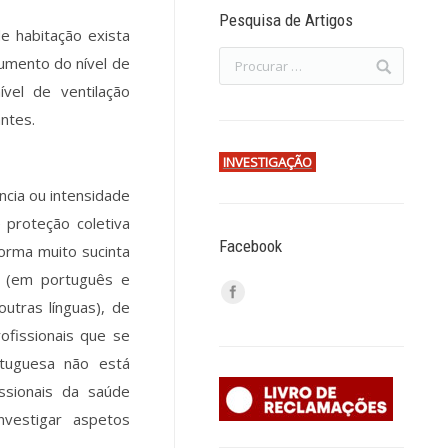
Pesquisa de Artigos
e habitação exista
umento do nível de
vel de ventilação
antes.
INVESTIGAÇÃO
cia ou intensidade
 proteção coletiva
Facebook
orma muito sucinta
r (em português e
utras línguas), de
ofissionais que se
tuguesa não está
issionais da saúde
nvestigar aspetos