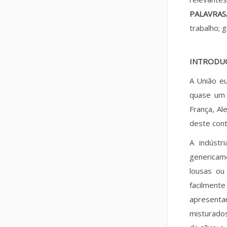
PALAVRAS
trabalho; 
INTRODU
A União e
quase um 
França, Al
deste cont
A indústr
genericam
lousas ou
facilmente
apresentam
misturados