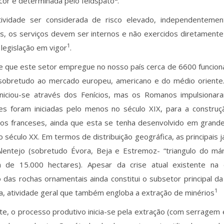
 a cor é determinada pelo feldspato
.
ividade ser considerada de risco elevado, independentem
os, os serviços devem ser internos e não exercidos diretament
1
legislação em vigor
.
e que este setor empregue no nosso país cerca de 6600 funcioná
a sobretudo ao mercado europeu, americano e do médio oriente
 iniciou-se através dos Fenícios, mas os Romanos impulsionar
es foram iniciadas pelo menos no século XIX, para a constru
s franceses, ainda que esta se tenha desenvolvido em grande 
do século XX. Em termos de distribuição geográfica, as principais
Alentejo (sobretudo Évora, Beja e Estremoz- “triangulo do m
 de 15.000 hectares). Apesar da crise atual existente na co
 das rochas ornamentais ainda constitui o subsetor principal da 
1
, atividade geral que também engloba a extração de minérios
e, o processo produtivo inicia-se pela extração (com serragem e