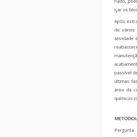
ruído, poe
içar os bl
Após extr
de vários
atividade 
reabastec
manutençã
acabament
passível d
últimas f
área da c
químicos (
METODOL
Pergunta 