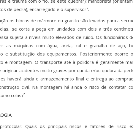
iras e trauma com o fio, se este quebrar); manobrista (orienta
2
ocos de pedra); encarregado e o supervisor
.
ação os blocos de mármore ou granito são levados para a serra
 dias, se corta a peça em unidades com dois a três centímet
essa sujeita a níveis muito elevados de ruído. Os funcionários
er as máquinas com água, areia, cal e granalha de aço, 
o e substituição dos equipamentos. Posteriormente ocorre o 
o e montagem. O transporte até à polidora é geralmente manu
e originar acidentes muito graves por queda e/ou quebra da ped
ases haverá ainda o armazenamento final e entrega ao compra
onstrução civil. Na montagem há ainda o risco de contatar c
2
como colas)
.
OGIA
protocolar: Quais os principais riscos e fatores de risco e