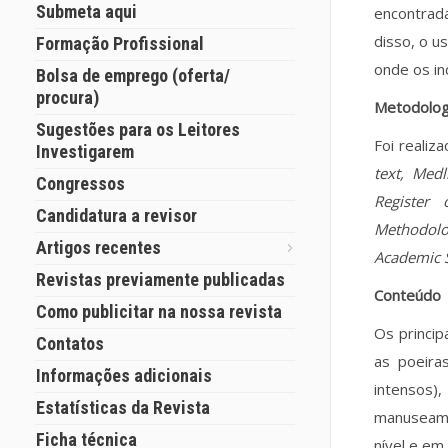
Submeta aqui
encontrad
disso, o u
Formação Profissional
onde os in
Bolsa de emprego (oferta/
procura)
Metodolog
Sugestões para os Leitores
Foi reali
Investigarem
text, Medl
Congressos
Register 
Candidatura a revisor
Methodolo
Artigos recentes
Academic 
Revistas previamente publicadas
Conteúdo
Como publicitar na nossa revista
Os princip
Contatos
as poeiras
Informações adicionais
intensos
Estatísticas da Revista
manuseame
Ficha técnica
nível e e