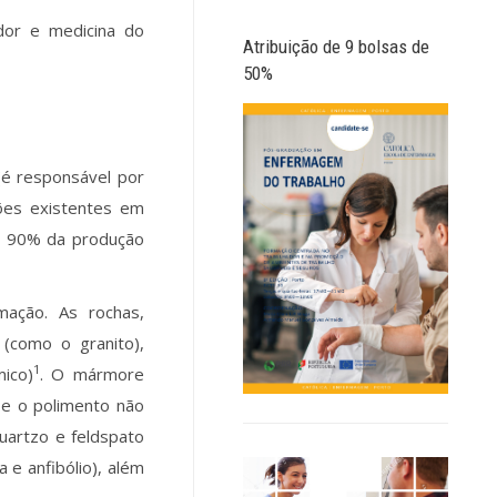
ador e medicina do
Atribuição de 9 bolsas de
50%
(é responsável por
ões existentes em
cam 90% da produção
mação. As rochas,
as (como o granito),
1
ico)
. O mármore
 e o polimento não
quartzo e feldspato
e anfibólio), além