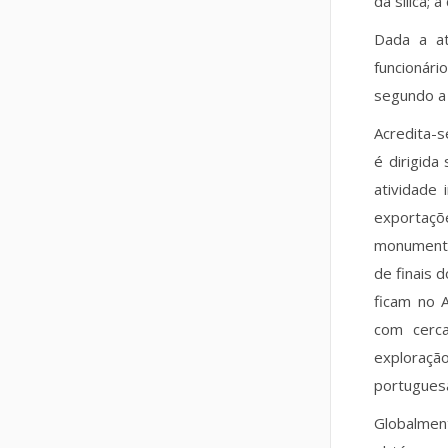
da sílica;
Dada a at
funcionári
segundo a 
Acredita-s
é dirigid
atividade
exportaçõ
monumento
de finais 
ficam no 
com cerca
exploração
portuguesa
Globalment