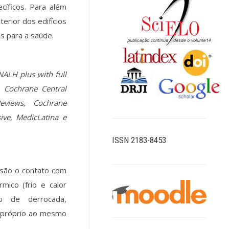
cíficos. Para além
erior dos edifícios
s para a saúde.
NALH plus with full
s, Cochrane Central
eviews, Cochrane
ive, MedicLatina e
ISSN 2183-8453
l são o contato com
rmico (frio e calor
co de derrocada,
 próprio ao mesmo