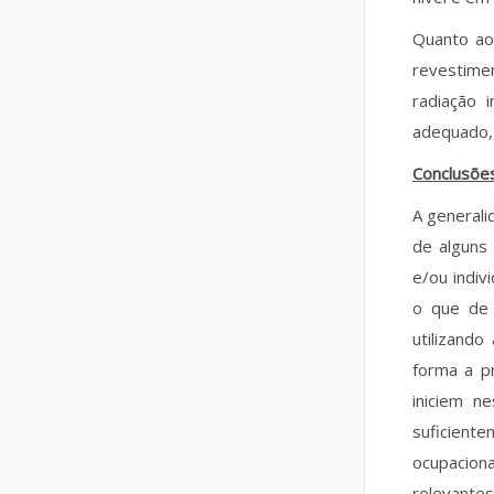
Quanto aos
revestime
radiação 
adequado, 
Conclusõe
A generali
de alguns
e/ou indiv
o que de 
utilizando
forma a p
iniciem n
suficient
ocupacion
relevantes