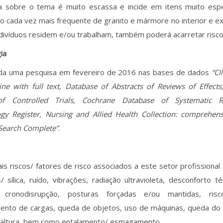
a sobre o tema é muito escassa e incide em itens muito espe
so cada vez mais frequente de granito e mármore no interior e ext
divíduos residem e/ou trabalham, também poderá acarretar risco
ia
zada uma pesquisa em fevereiro de 2016 nas bases de dados
“CI
ine with full text, Database of Abstracts of Reviews of Effect
of Controlled Trials, Cochrane Database of Systematic R
gy Register, Nursing and Allied Health Collection: comprehens
Search Complete”
.
ais riscos/ fatores de risco associados a este setor profissiona
/ sílica, ruído, vibrações, radiação ultravioleta, desconforto té
), cronodisrupção, posturas forçadas e/ou mantidas, ris
nto de cargas, queda de objetos, uso de máquinas, queda do
m altura, bem como entalamento/ esmagamento.