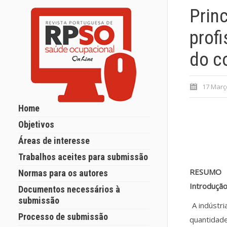
Princ
prof
do c
17 Març
Home
Objetivos
Áreas de interesse
Trabalhos aceites para submissão
RESUMO
Normas para os autores
Introduçã
Documentos necessários à
submissão
A indústri
Processo de submissão
quantidad