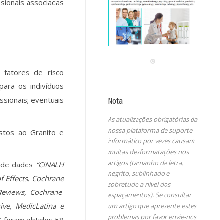
ssionais associadas
e fatores de risco
para os indivíduos
sionais; eventuais
Nota
As atualizações obrigatórias da
nossa plataforma de suporte
stos ao Granito e
informático por vezes causam
muitas desformatações nos
artigos (tamanho de letra,
s de dados
“CINALH
negrito, sublinhado e
of Effects, Cochrane
sobretudo a nível dos
 Reviews, Cochrane
espaçamentos). Se consultar
ive, MedicLatina e
um artigo que apresente estes
problemas por favor envie-nos
e” foram obtidos 58