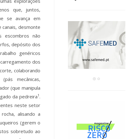
gumas explorações
nos que, juntos,
que se avança em
e canais, desmonte
os escombros não
rfos, depósito dos
rabalho genéricos
e carregamento dos
 corte, colaborando
 (pás mecânicas,
rador (que manipula
1
regado da pedreira
.
tentes neste setor
rocha, alisando a
ouqueiros (gerem o
ostos sobretudo ao