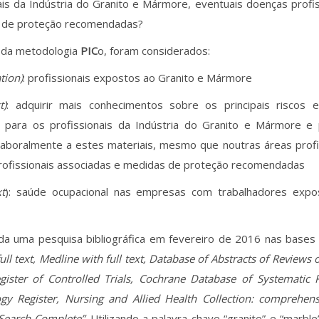
ais da Indústria do Granito e Mármore, eventuais doenças profi
 de proteção recomendadas?
 da metodologia
PIC
o, foram considerados:
tion)
: profissionais expostos ao Granito e Mármore
t)
: adquirir mais conhecimentos sobre os principais riscos 
s para os profissionais da Indústria do Granito e Mármore e 
aboralmente a estes materiais, mesmo que noutras áreas profis
rofissionais associadas e medidas de proteção recomendadas
t
): saúde ocupacional nas empresas com trabalhadores expo
zada uma pesquisa bibliográfica em fevereiro de 2016 nas base
ull text, Medline with full text, Database of Abstracts of Reviews 
egister of Controlled Trials, Cochrane Database of Systematic
gy Register, Nursing and Allied Health Collection: comprehens
Search Complete”
. Utilizando a palavra-chave “granite” e “marbl