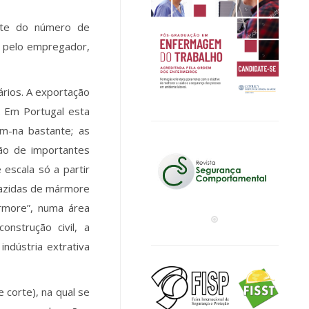
ente do número de
e pelo empregador,
rios. A exportação
. Em Portugal esta
am-na bastante; as
ção de importantes
escala só a partir
 jazidas de mármore
ármore”, numa área
nstrução civil, a
indústria extrativa
 corte), na qual se