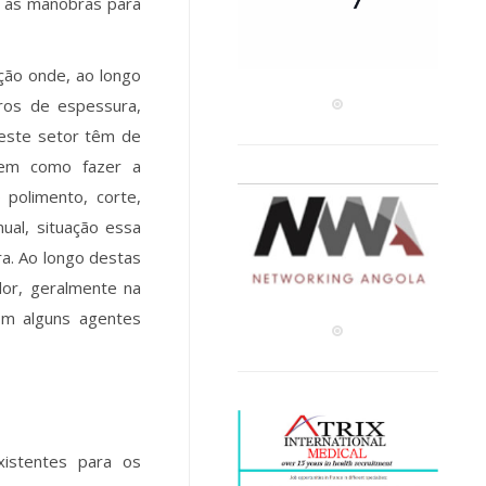
m as manobras para
ção onde, ao longo
ros de espessura,
 deste setor têm de
bem como fazer a
polimento, corte,
al, situação essa
ra. Ao longo destas
dor, geralmente na
om alguns agentes
xistentes para os