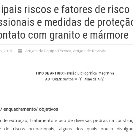
ipais riscos e fatores de risco
issionais e medidas de prote
ontato com granito e mármore
o, 2016
Artigos da Equipa Técnica
,
Artigos de Revisão
TIPO DE ARTIGO
:
Revisão Bibliográfica Integrativa
AUTORES
:
Santos M.(1) Almeida A.(2)
o/ enquadramento/ objetivos
a de extração, tratamento e uso de diversas pedras na construç
e de riscos ocupacionais, alguns dos quais pouco divulgado