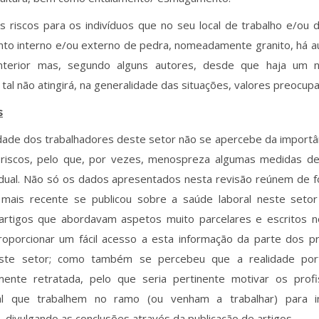
 riscos para os indivíduos que no seu local de trabalho e/ou d
nto interno e/ou externo de pedra, nomeadamente granito, há a
interior mas, segundo alguns autores, desde que haja um ní
tal não atingirá, na generalidade das situações, valores preocup
s
dade dos trabalhadores deste setor não se apercebe da importân
 riscos, pelo que, por vezes, menospreza algumas medidas de
idual. Não só os dados apresentados nesta revisão reúnem de f
mais recente se publicou sobre a saúde laboral neste seto
 artigos que abordavam aspetos muito parcelares e escritos no
roporcionar um fácil acesso a esta informação da parte dos pr
este setor; como também se percebeu que a realidade por
emente retratada, pelo que seria pertinente motivar os prof
al que trabalhem no ramo (ou venham a trabalhar) para i
, divulgando as conclusões através da publicação de artigos.