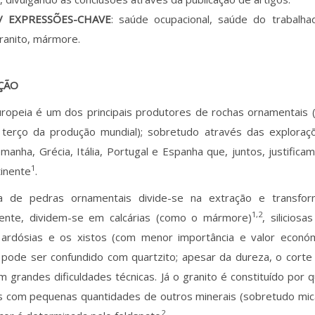
/ EXPRESSÕES-CHAVE
: saúde ocupacional, saúde do trabalh
granito, mármore.
ÇÃO
uropeia é um dos principais produtores de rochas ornamentais 
terço da produção mundial); sobretudo através das exploraç
emanha, Grécia, Itália, Portugal e Espanha que, juntos, justifi
1
inente
.
ia de pedras ornamentais divide-se na extração e transfor
1,2
ente, dividem-se em calcárias (como o mármore)
, silicios
 ardósias e os xistos (com menor importância e valor económ
 pode ser confundido com quartzito; apesar da dureza, o corte
 grandes dificuldades técnicas. Já o granito é constituído por 
 com pequenas quantidades de outros minerais (sobretudo mica 
2