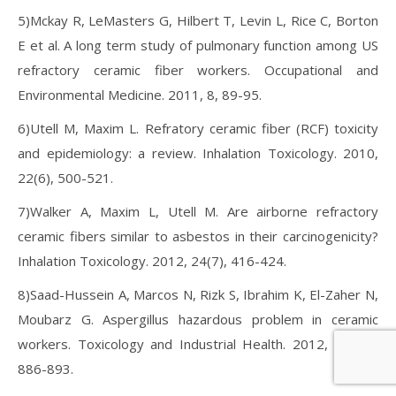
5)Mckay R, LeMasters G, Hilbert T, Levin L, Rice C, Borton
E et al. A long term study of pulmonary function among US
refractory ceramic fiber workers. Occupational and
Environmental Medicine. 2011, 8, 89-95.
6)Utell M, Maxim L. Refratory ceramic fiber (RCF) toxicity
and epidemiology: a review. Inhalation Toxicology. 2010,
22(6), 500-521.
7)Walker A, Maxim L, Utell M. Are airborne refractory
ceramic fibers similar to asbestos in their carcinogenicity?
Inhalation Toxicology. 2012, 24(7), 416-424.
8)Saad-Hussein A, Marcos N, Rizk S, Ibrahim K, El-Zaher N,
Moubarz G. Aspergillus hazardous problem in ceramic
workers. Toxicology and Industrial Health. 2012, 28(10),
886-893.