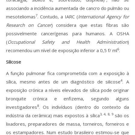
associando a incidência aumentada de cancro do pulmão ou
7
mesoteliomas
. Contudo, a IARC (
International Agency for
Research on Cancer
) considera que estas fibras são
possivelmente cancerígenas para humanos. A OSHA
(
Occupational Safety and Health Administration
)
6
recomendou um nível de exposição inferior a 0,5 f/ ml
.
Silicose
A função pulmonar fica comprometida com a exposição à
4
sílica, mesmo antes de um diagnóstico de silicose
. A
exposição crónica a níveis elevados de sílica pode originar
bronquite crónica e enfizema, segundo alguns
8
investigadores
. Os indivíduos (dentro do contexto da
3, 4, 8, 9
indústria da cerâmica) mais expostos à sílica
são os
lixadores, preparadores de massa, torneiros, forneiros e
os estampadores. Num estudo brasileiro estimou-se que