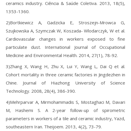
ceramics industry. Ciência & Saúde Coletiva. 2013, 18(5),
1353-1360.
2)Bortkiewicz A, Gadzicka E, Stroszejn-Mrowca G,
Szujkowska A, Szymczak W, Koszada- Wlodarczyk, W et al.
Cardiovascular changes in workers exposed to fine
particulate dust. International Journal of Occupational
Medicine and Environmental Health. 2014, 27(1), 78-92.
3)Zhang X, Wang H, Zhu X, Lui Y, Wang L, Dai Q et al.
Cohort mortality in three ceramic factories in Jingdezhen in
Chine. Journal of Hiazhong University of Science
Technology. 2008, 28(4), 386-390.
4)Mehrparvar A, Mirmohammadis S, Mostaghaci M, Davari
M, Hashemi S. A 2-year follow-up of spirometric
parameters in workers of a tile and ceramic industry, Yazd,
southeastern Iran. Theijoem. 2013, 4(2), 73-79.