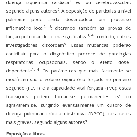
2
doença isquémica cardíaca
e/ ou cerebrovascular,
3
segundo alguns autores
. A deposição de partículas a nível
pulmonar pode ainda desencadear um processo
2, 3
inflamatório local
; alterando também as provas de
1, 4
função pulmonar de forma significativa
– contudo, outros
5
investigadores discordam
. Essas mudanças poderão
contribuir para o diagnóstico precoce de patologias
respiratórias ocupacionais, sendo o efeito dose-
1, 4
dependente
. Os parâmetros que mais facilmente se
modificam são o volume expiratório forçado no primeiro
segundo (FEV1) e a capacidade vital forçada (FVC); estas
transições podem tornar-se permanentes e/ ou
agravarem-se, surgindo eventualmente um quadro de
doença pulmonar crónica obstrutiva (DPCO), nos casos
4
mais graves, segundo alguns autores
.
Exposição a fibras