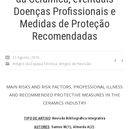
Doenças Profissionais e
Processo de submissão
Medidas de Proteção
Submeta aqui
Recomendadas
Formação Profissional
Bolsa de emprego (oferta/
31 Agosto, 2016
procura)
Artigos da Equipa Técnica
,
Artigos de Revisão
Sugestões para os Leitores
Investigarem
MAIN RISKS AND RISK FACTORS, PROFESSIONAL ILLNESS
Congressos
AND RECOMMENDED PROTECTIVE MEASURES IN THE
CERAMICS INDUSTRY
Candidatura a revisor
Artigos recentes
TIPO DE ARTIGO
: Revisão Bibliográfica Integrativa
AUTORES
: Santos M(1)
, Almeida A(2)
.