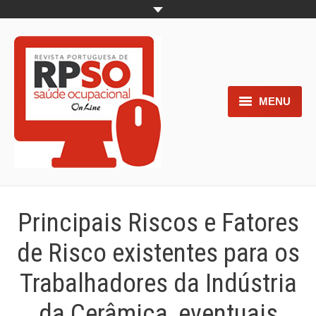
MENU
Home
Objetivos
Áreas de interesse
Principais Riscos e Fatores
Trabalhos aceites para submissão
de Risco existentes para os
Normas para os autores
Trabalhadores da Indústria
Documentos necessários à
da Cerâmica, eventuais
submissão