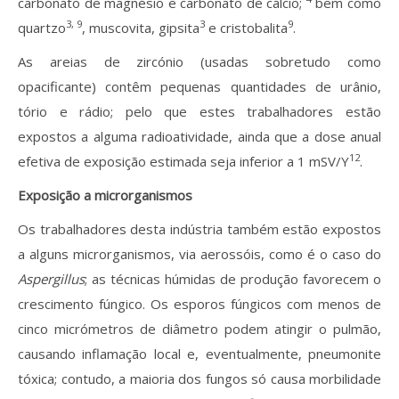
carbonato de magnésio e carbonato de cálcio;
bem como
3, 9
3
9
quartzo
, muscovita, gipsita
e cristobalita
.
As areias de zircónio (usadas sobretudo como
opacificante) contêm pequenas quantidades de urânio,
tório e rádio; pelo que estes trabalhadores estão
expostos a alguma radioatividade, ainda que a dose anual
12
efetiva de exposição estimada seja inferior a 1 mSV/Y
.
Exposição a microrganismos
Os trabalhadores desta indústria também estão expostos
a alguns microrganismos, via aerossóis, como é o caso do
Aspergillus
; as técnicas húmidas de produção favorecem o
crescimento fúngico. Os esporos fúngicos com menos de
cinco micrómetros de diâmetro podem atingir o pulmão,
causando inflamação local e, eventualmente, pneumonite
tóxica; contudo, a maioria dos fungos só causa morbilidade