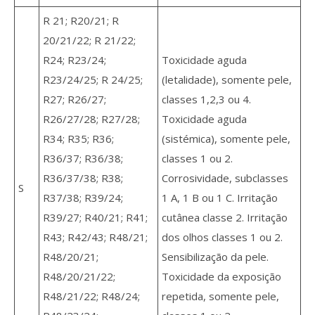
R 21; R20/21; R
20/21/22; R 21/22;
R24; R23/24;
Toxicidade aguda
R23/24/25; R 24/25;
(letalidade), somente pele,
R27; R26/27;
classes 1,2,3 ou 4.
R26/27/28; R27/28;
Toxicidade aguda
R34; R35; R36;
(sistémica), somente pele,
R36/37; R36/38;
classes 1 ou 2.
R36/37/38; R38;
Corrosividade, subclasses
S
R37/38; R39/24;
1 A, 1 B ou 1 C. Irritação
R39/27; R40/21; R41;
cutânea classe 2. Irritação
R43; R42/43; R48/21;
dos olhos classes 1 ou 2.
R48/20/21;
Sensibilização da pele.
R48/20/21/22;
Toxicidade da exposição
R48/21/22; R48/24;
repetida, somente pele,