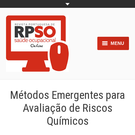
MENU
Home
Objetivos
Áreas de interesse
Métodos Emergentes para
Trabalhos aceites para submissão
Avaliação de Riscos
Normas para os autores
Químicos
Documentos necessários à
submissão