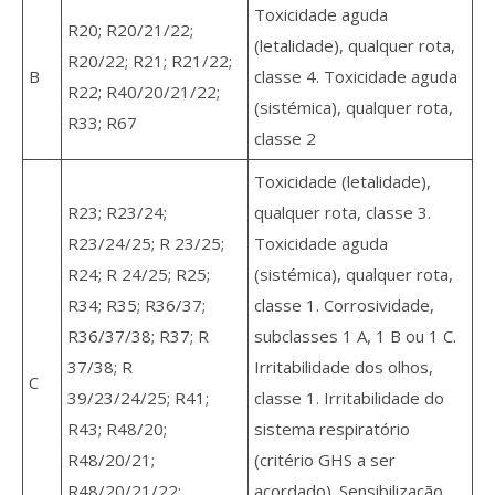
Toxicidade aguda
R20; R20/21/22;
(letalidade), qualquer rota,
R20/22; R21; R21/22;
B
classe 4. Toxicidade aguda
R22; R40/20/21/22;
(sistémica), qualquer rota,
R33; R67
classe 2
Toxicidade (letalidade),
R23; R23/24;
qualquer rota, classe 3.
R23/24/25; R 23/25;
Toxicidade aguda
R24; R 24/25; R25;
(sistémica), qualquer rota,
R34; R35; R36/37;
classe 1. Corrosividade,
R36/37/38; R37; R
subclasses 1 A, 1 B ou 1 C.
37/38; R
Irritabilidade dos olhos,
C
39/23/24/25; R41;
classe 1. Irritabilidade do
R43; R48/20;
sistema respiratório
R48/20/21;
(critério GHS a ser
R48/20/21/22;
acordado). Sensibilização