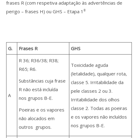
frases R (com respetiva adaptação às advertências de
8
perigo – frases H) ou GHS – Etapa 1
G.
Frases R
GHS
R 36; R36/38; R38;
Toxicidade aguda
R65; R6.
(letalidade), qualquer rota,
Substâncias cuja frase
classe 5. Irritabilidade da
R não está incluída
pele classes 2 ou 3.
A
nos grupos B-E.
Irritabilidade dos olhos
classe 2. Todas as poeiras
Poeiras e os vapores
e os vapores não incluídos
não alocados em
nos grupos B-E.
outros grupos.