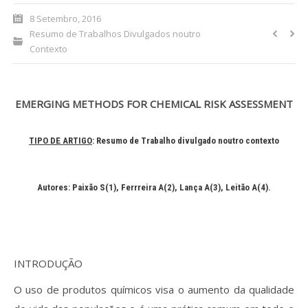
8 Setembro, 2016
Processo de submissão
Resumo de Trabalhos Divulgados noutro
Contexto
Submeta aqui
Formação Profissional
EMERGING METHODS FOR CHEMICAL RISK ASSESSMENT
Bolsa de emprego (oferta/
procura)
TIPO DE ARTIGO
: Resumo de Trabalho divulgado noutro contexto
Sugestões para os Leitores
Investigarem
Autores: Paixão S(1)
, Ferrreira A(2)
, Lança A(3)
, Leitão A(4)
.
Congressos
Candidatura a revisor
INTRODUÇÃO
Artigos recentes
O uso de produtos químicos visa o aumento da qualidade