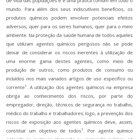
de vida das populações e é uma prática comum em todo o
Revistas previamente publicadas
mundo. Para além dos seus indiscutíveis benefícios, os
Como publicitar na nossa revista
produtos químicos podem envolver potenciais efeitos
adversos, quer para os seres humanos, quer para o meio
Contatos
ambiente. Na proteção da saúde humana de todos aqueles
que utilizam agentes químicos perigosos não se pode
Informações adicionais
deixar de considerar os riscos inerentes à utilização de
Estatísticas da Revista
uma enorme gama destes agentes, como meio de
produção de outros, como produtos de consumo ou
Ficha técnica
incluídos nos mais variados artigos de uso específico ou
1
corrente
. A utilização dos agentes químicos na empresa
obriga ao conhecimento dos riscos, por parte do
empregador, direção, técnicos de segurança no trabalho,
médico do trabalho e trabalhadores; logo, a prevenção dos
riscos de exposição aos agentes químicos deve, assim,
1
constituir um objetivo de todos
. Por agente químico