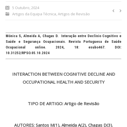
5 Outubro, 2024
Processo de submissão
Artigos da Equipa Técnica
,
Artigos de Revisão
Submeta aqui
Mónica S, Almeida A, Chagas D. Interação entre Declínio Cognitivo e
Formação Profissional
Saúde e Segurança Ocupacionais. Revista Portuguesa de Saúde
Ocupacional online. 2024, 18: esubo467. DOI:
Bolsa de emprego (oferta/
10.31252/RPSO.05.10.2024
procura)
Sugestões para os Leitores
INTERACTION BETWEEN COGNITIVE DECLINE AND
Investigarem
OCCUPATIONAL HEALTH AND SECURITY
Congressos
Candidatura a revisor
TIPO DE ARTIGO: Artigo de Revisão
Artigos recentes
AUTORES: Santos M(1)
, Almeida A(2), Chagas D(3)
.