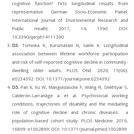
cognitive function? Firts longitudinal results from
representative German Socio-Economic Painel.
International Journal of Environmental Research and
Public Healht. 2017, 14: 1390. DOI:
10.3390/ijerph14111390
D3.
Tomioka K, Kurumatani N, Saeki K. Longitudinal
association between lifetime workforce participation
and risk of self-reported cognitive decline in community-
dwelling older adults. PLOS ONE. 2020; 15(06):
e0234392. DOI: 10.1371/journal.pone.0234392
D5.
Pan k, Xu W, Mangiaslascke F, Wang R, Dekhtyar S,
Calderón-Larranãge a et al. Psychosocial working
conditions, trajectories of disability and the mediating
role of cognitive decline and chronic diseases: a
population-based cohort study. PLOS Medicine. 2019,
16899: e1002899. DOI: 10.1371/journal.pmed.1002899