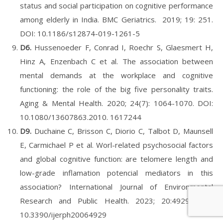
status and social participation on cognitive performance
among elderly in India. BMC Geriatrics. 2019; 19: 251.
DOI: 10.1186/s12874-019-1261-5
D6.
Hussenoeder F, Conrad I, Roechr S, Glaesmert H,
Hinz A, Enzenbach C et al. The association between
mental demands at the workplace and cognitive
functioning: the role of the big five personality traits.
Aging & Mental Health. 2020; 24(7): 1064-1070. DOI:
10.1080/13607863.2010. 1617244
D9.
Duchaine C, Brisson C, Diorio C, Talbot D, Maunsell
E, Carmichael P et al. Worl-related psychosocial factors
and global cognitive function: are telomere length and
low-grade inflamation potencial mediators in this
association? International Journal of Environmental
Research and Public Health. 2023; 20:4929. DOI:
10.3390/ijerph20064929