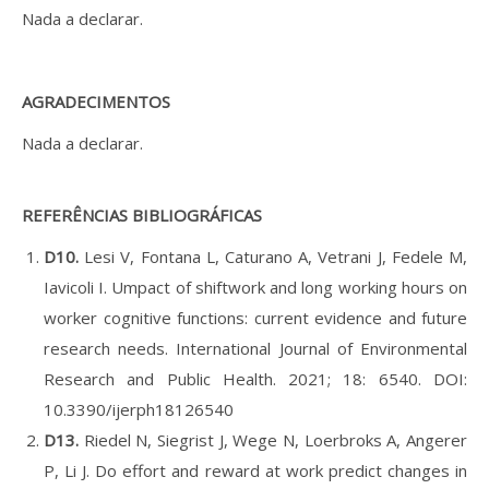
Nada a declarar.
AGRADECIMENTOS
Nada a declarar.
REFERÊNCIAS BIBLIOGRÁFICAS
D10.
Lesi V, Fontana L, Caturano A, Vetrani J, Fedele M,
Iavicoli I. Umpact of shiftwork and long working hours on
worker cognitive functions: current evidence and future
research needs. International Journal of Environmental
Research and Public Health. 2021; 18: 6540. DOI:
10.3390/ijerph18126540
D13.
Riedel N, Siegrist J, Wege N, Loerbroks A, Angerer
P, Li J. Do effort and reward at work predict changes in