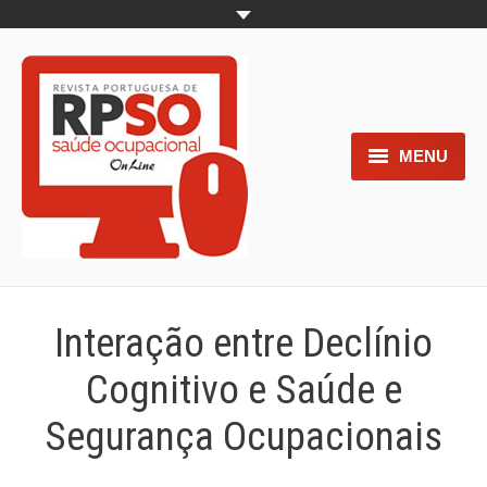
MENU
Home
Objetivos
Áreas de interesse
Interação entre Declínio
Trabalhos aceites para submissão
Cognitivo e Saúde e
Normas para os autores
Segurança Ocupacionais
Documentos necessários à
submissão