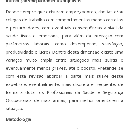
Introdução/enquadramento/objetivos
Revistas previamente publicadas
Desde sempre que existiram empregadores, chefias e/ou
Como publicitar na nossa revista
colegas de trabalho com comportamentos menos corretos
Contatos
e perturbadores, com eventuais consequências a nível da
saúde física e emocional, para além da interação com
Informações adicionais
parâmetros laborais (como desempenho, satisfação,
produtividade e lucro). Dentro desta dimensão existe uma
Estatísticas da Revista
variação muito ampla entre situações mais subtis e
Ficha técnica
eventualmente menos graves, até o oposto. Pretende-se
com esta revisão abordar a parte mais suave deste
espetro e, eventualmente, mais discreta e frequente, de
forma a dotar os Profissionais da Saúde e Segurança
Ocupacionais de mais armas, para melhor orientarem a
situação.
Metodologia