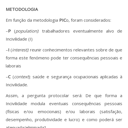
METODOLOGIA
Em função da metodologia
PIC
o, foram considerados:
–
P
(
population)
: trabalhadores eventualmente alvo de
Incivilidade (I)
–
I
(
interest)
: reunir conhecimentos relevantes sobre de que
forma este fenómeno pode ter consequências pessoais e
laborais
–
C
(
context
): saúde e segurança ocupacionais aplicadas à
Incivilidade.
Assim, a pergunta protocolar será: De que forma a
Incivilidade modula eventuais consequências pessoais
(físicas e/ou emocionais) e/ou laborais (satisfação,
desempenho, produtividade e lucro) e como poderá ser
atenuada/eliminada?