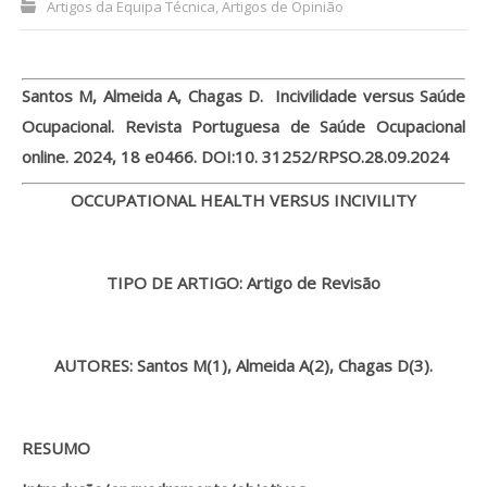
Artigos da Equipa Técnica
,
Artigos de Opinião
Processo de submissão
Santos M, Almeida A, Chagas D. Incivilidade versus Saúde
Submeta aqui
Ocupacional. Revista Portuguesa de Saúde Ocupacional
Formação Profissional
online. 2024, 18 e0466. DOI:10. 31252/RPSO.28.09.2024
Bolsa de emprego (oferta/
OCCUPATIONAL HEALTH VERSUS INCIVILITY
procura)
Sugestões para os Leitores
TIPO DE ARTIGO: Artigo de Revisão
Investigarem
Congressos
AUTORES: Santos M(1)
, Almeida A(2), Chagas D(3).
Candidatura a revisor
Artigos recentes
RESUMO