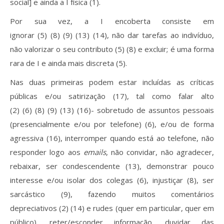
social] e ainda a I física (1).
Por sua vez, a I encoberta consiste em
ignorar (5) (8) (9) (13) (14), não dar tarefas ao indivíduo,
não valorizar o seu contributo (5) (8) e excluir; é uma forma
rara de I e ainda mais discreta (5).
Nas duas primeiras podem estar incluídas as críticas
públicas e/ou satirização (17), tal como falar alto
(2) (6) (8) (9) (13) (16)- sobretudo de assuntos pessoais
(presencialmente e/ou por telefone) (6), e/ou de forma
agressiva (16), interromper quando está ao telefone, não
responder logo aos
emails
, não convidar, não agradecer,
rebaixar, ser condescendente (13), demonstrar pouco
interesse e/ou isolar dos colegas (6), injustiçar (8), ser
sarcástico (9), fazendo muitos comentários
depreciativos (2) (14) e rudes (quer em particular, quer em
público), reter/esconder informação, duvidar das