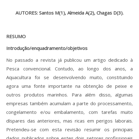
Revistas previamente publicadas
AUTORES: Santos M(1)
, Almeida A(2)
, Chagas D(3)
.
Como publicitar na nossa revista
Contatos
RESUMO
Informações adicionais
Introdução/enquadramento/objetivos
Estatísticas da Revista
No passado a revista já publicou um artigo dedicado à
Pesca convencional. Contudo, ao longo dos anos, a
Ficha técnica
Aquacultura foi se desenvolvendo muito, constituindo
agora uma fonte importante na obtenção de peixe e
outros produtos marinhos. Para além disso, algumas
empresas também acumulam a parte do processamento,
congelamento e/ou embalamento, com tarefas muito
díspares das anteriores, mas ricas em perigos laborais.
Pretendeu-se com esta revisão resumir os principais
dados publicados sobre estes dois setores profissionais