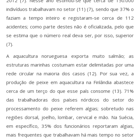
2012 (7). Nesse ano estimou-se que cerca de 150.000
indivíduos trabalhavam no setor (11) (7), sendo que 37% o
faziam a tempo inteiro e registaram-se cerca de 112
acidentes; como parte destes não é oficializada, pelo que
se estima que o número real deva ser, por isso, superior
(7).
A aquacultura norueguesa exporta muito salmão; as
estruturas marinhas costumam estar delimitadas por uma
rede circular na maioria dos casos (12). Por sua vez, a
produção de peixe em aquacultura na Finlândia abastece
cerca de um terço do que esse país consome (13). 71%
das trabalhadoras dos países nórdicos do setor do
processamento do peixe referem algias; sobretudo nas
regiões dorsal, joelho, lombar, cervical e mão. Na Suécia,
em específico, 35% dos funcionários reportaram algias,
mais frequentes que trabalhavam há mais tempo no setor