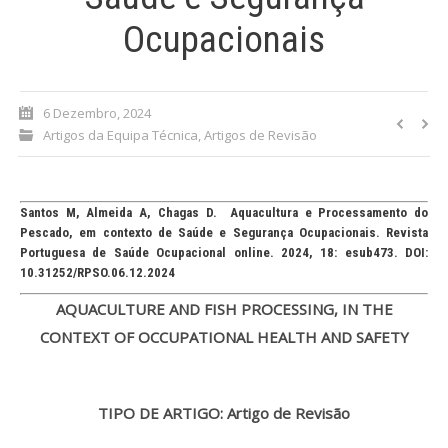
Ocupacionais
Processo de submissão
Submeta aqui
6 Dezembro, 2024
Artigos da Equipa Técnica
,
Artigos de Revisão
Formação Profissional
Bolsa de emprego (oferta/
procura)
Santos M, Almeida A, Chagas D. Aquacultura e Processamento do
Pescado, em contexto de Saúde e Segurança Ocupacionais. Revista
Sugestões para os Leitores
Portuguesa de Saúde Ocupacional online. 2024, 18: esub473. DOI:
Investigarem
10.31252/RPSO.06.12.2024
AQUACULTURE AND FISH PROCESSING, IN THE
Congressos
CONTEXT OF OCCUPATIONAL HEALTH AND SAFETY
Candidatura a revisor
Artigos recentes
TIPO DE ARTIGO: Artigo de Revisão