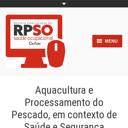
MENU
Home
Objetivos
Áreas de interesse
Aquacultura e
Trabalhos aceites para submissão
Processamento do
Normas para os autores
Pescado, em contexto de
Documentos necessários à
Saúde e Segurança
submissão