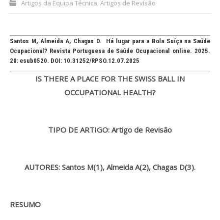
Artigos da Equipa Técnica
,
Artigos de Revisão
Processo de submissão
Santos M, Almeida A, Chagas D. Há lugar para a Bola Suíça na Saúde
Submeta aqui
Ocupacional? Revista Portuguesa de Saúde Ocupacional online. 2025.
20: esub0520. DOI: 10.31252/RPSO.12.07.2025
Formação Profissional
IS THERE A PLACE FOR THE SWISS BALL IN
Bolsa de emprego (oferta/
OCCUPATIONAL HEALTH?
procura)
Sugestões para os Leitores
TIPO DE ARTIGO: Artigo de Revisão
Investigarem
Congressos
AUTORES: Santos M(1)
, Almeida A(2)
, Chagas D(3)
.
Candidatura a revisor
Artigos recentes
RESUMO