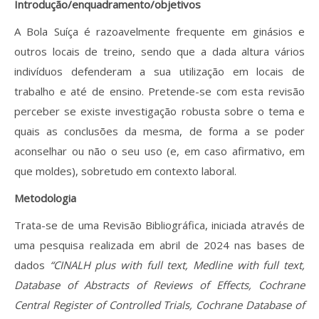
Revistas previamente publicadas
Introdução/enquadramento/objetivos
A Bola Suíça é razoavelmente frequente em ginásios e
Como publicitar na nossa revista
outros locais de treino, sendo que a dada altura vários
Contatos
indivíduos defenderam a sua utilização em locais de
trabalho e até de ensino. Pretende-se com esta revisão
Informações adicionais
perceber se existe investigação robusta sobre o tema e
quais as conclusões da mesma, de forma a se poder
Estatísticas da Revista
aconselhar ou não o seu uso (e, em caso afirmativo, em
Ficha técnica
que moldes), sobretudo em contexto laboral.
Metodologia
Trata-se de uma Revisão Bibliográfica, iniciada através de
uma pesquisa realizada em abril de 2024 nas bases de
dados
“CINALH plus with full text, Medline with full text,
Database of Abstracts of Reviews of Effects, Cochrane
Central Register of Controlled Trials, Cochrane Database of