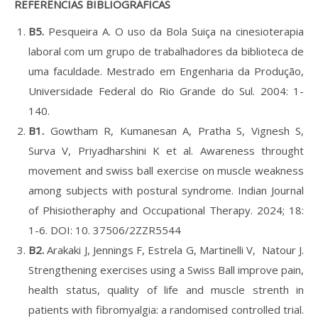
REFERÊNCIAS BIBLIOGRÁFICAS
B5.
Pesqueira A. O uso da Bola Suiça na cinesioterapia
laboral com um grupo de trabalhadores da biblioteca de
uma faculdade. Mestrado em Engenharia da Produção,
Universidade Federal do Rio Grande do Sul. 2004: 1-
140.
B1.
Gowtham R, Kumanesan A, Pratha S, Vignesh S,
Surva V, Priyadharshini K et al. Awareness throught
movement and swiss ball exercise on muscle weakness
among subjects with postural syndrome. Indian Journal
of Phisiotheraphy and Occupational Therapy. 2024; 18:
1-6. DOI: 10. 37506/2ZZR5544
B2.
Arakaki J, Jennings F, Estrela G, Martinelli V, Natour J.
Strengthening exercises using a Swiss Ball improve pain,
health status, quality of life and muscle strenth in
patients with fibromyalgia: a randomised controlled trial.