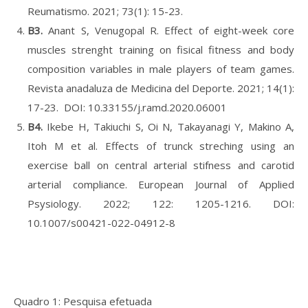
Reumatismo. 2021; 73(1): 15-23.
B3.
Anant S, Venugopal R. Effect of eight-week core
muscles strenght training on fisical fitness and body
composition variables in male players of team games.
Revista anadaluza de Medicina del Deporte. 2021; 14(1):
17-23. DOI: 10.33155/j.ramd.2020.06001
B4.
Ikebe H, Takiuchi S, Oi N, Takayanagi Y, Makino A,
Itoh M et al. Effects of trunck streching using an
exercise ball on central arterial stifness and carotid
arterial compliance. European Journal of Applied
Psysiology. 2022; 122: 1205-1216. DOI:
10.1007/s00421-022-04912-8
Quadro 1: Pesquisa efetuada