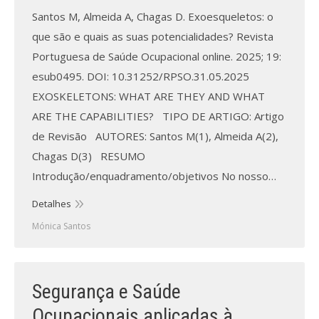
Revistas previamente publicadas
Santos M, Almeida A, Chagas D. Exoesqueletos: o
Como publicitar na nossa revista
que são e quais as suas potencialidades? Revista
Portuguesa de Saúde Ocupacional online. 2025; 19:
Contatos
esub0495. DOI: 10.31252/RPSO.31.05.2025
EXOSKELETONS: WHAT ARE THEY AND WHAT
Informações adicionais
ARE THE CAPABILITIES? TIPO DE ARTIGO: Artigo
Estatísticas da Revista
de Revisão AUTORES: Santos M(1), Almeida A(2),
Chagas D(3) RESUMO
Ficha técnica
Introdução/enquadramento/objetivos No nosso…
Detalhes
Mónica Santos
Segurança e Saúde
Ocupacionais aplicadas à