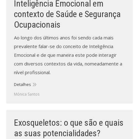
Inteligência Emocional em
contexto de Saúde e Segurança
Processo de submissão
Ocupacionais
Submeta aqui
Ao longo dos últimos anos foi sendo cada mais
Formação Profissional
prevalente falar-se do conceito de Inteligência
Emocional e de que maneira este pode interagir
Bolsa de emprego (oferta/
procura)
com diversos contextos da vida, nomeadamente a
nível profissional.
Sugestões para os Leitores
Investigarem
Detalhes
Mónica Santos
Congressos
Candidatura a revisor
Exosqueletos: o que são e quais
Artigos recentes
as suas potencialidades?