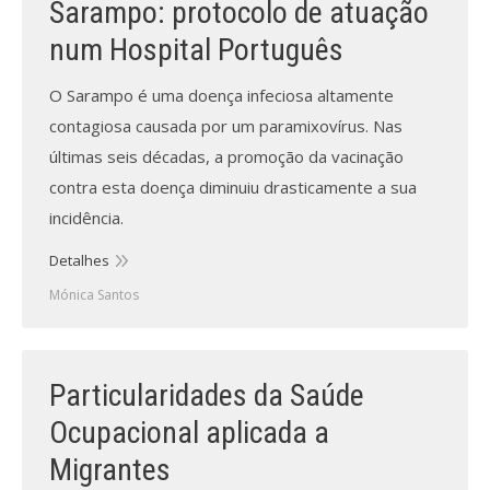
Sarampo: protocolo de atuação
num Hospital Português
Processo de submissão
O Sarampo é uma doença infeciosa altamente
Submeta aqui
contagiosa causada por um paramixovírus. Nas
Formação Profissional
últimas seis décadas, a promoção da vacinação
contra esta doença diminuiu drasticamente a sua
Bolsa de emprego (oferta/
incidência.
procura)
Detalhes
Sugestões para os Leitores
Investigarem
Mónica Santos
Congressos
Particularidades da Saúde
Candidatura a revisor
Ocupacional aplicada a
Artigos recentes
Migrantes