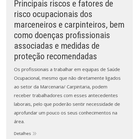
Principais riscos e fatores de
risco ocupacionais dos
Processo de submissão
marceneiros e carpinteiros, bem
Submeta aqui
como doenças profissionais
Formação Profissional
associadas e medidas de
proteção recomendadas
Bolsa de emprego (oferta/
procura)
Os profissionais a trabalhar em equipas de Saúde
Sugestões para os Leitores
Ocupacional, mesmo que não diretamente ligados
Investigarem
ao setor da Marcenaria/ Carpintaria, podem
receber trabalhadores com esses antecedentes
Congressos
laborais, pelo que poderão sentir necessidade de
Candidatura a revisor
aprofundar um pouco os seus conhecimentos na
área.
Artigos recentes
Detalhes