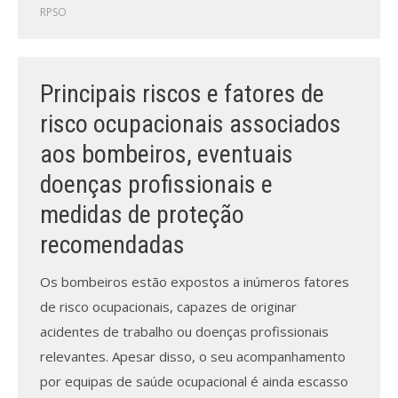
Revistas previamente publicadas
RPSO
Como publicitar na nossa revista
Contatos
Principais riscos e fatores de
risco ocupacionais associados
Informações adicionais
aos bombeiros, eventuais
Estatísticas da Revista
doenças profissionais e
Ficha técnica
medidas de proteção
recomendadas
Os bombeiros estão expostos a inúmeros fatores
de risco ocupacionais, capazes de originar
acidentes de trabalho ou doenças profissionais
relevantes. Apesar disso, o seu acompanhamento
por equipas de saúde ocupacional é ainda escasso