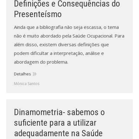
Definições e Consequências do
Presenteísmo
Processo de submissão
Ainda que a bibliografia não seja escassa, o tema
Submeta aqui
não é muito abordado pela Saúde Ocupacional. Para
Formação Profissional
além disso, existem diversas definições que
podem dificultar a interpretação, análise e
Bolsa de emprego (oferta/
abordagem do problema.
procura)
Detalhes
Sugestões para os Leitores
Investigarem
Mónica Santos
Congressos
Dinamometria- sabemos o
Candidatura a revisor
suficiente para a utilizar
Artigos recentes
adequadamente na Saúde