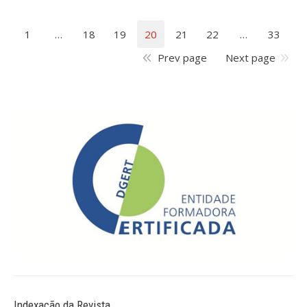
1
…
18
19
20
21
22
…
33
Prev page
Next page
Indexação da Revista