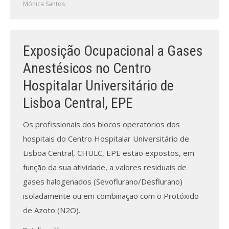
Revistas previamente publicadas
Mónica Santos
Como publicitar na nossa revista
Exposição Ocupacional a Gases
Contatos
Anestésicos no Centro
Informações adicionais
Hospitalar Universitário de
Estatísticas da Revista
Lisboa Central, EPE
Ficha técnica
Os profissionais dos blocos operatórios dos
hospitais do Centro Hospitalar Universitário de
Lisboa Central, CHULC, EPE estão expostos, em
função da sua atividade, a valores residuais de
gases halogenados (Sevoflurano/Desflurano)
isoladamente ou em combinação com o Protóxido
de Azoto (N2O).