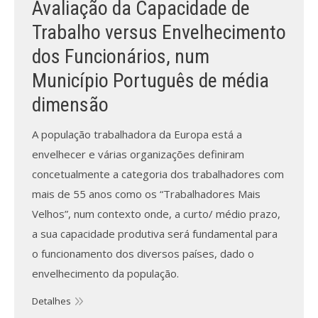
Avaliação da Capacidade de
Trabalho versus Envelhecimento
Processo de submissão
dos Funcionários, num
Submeta aqui
Município Português de média
Formação Profissional
dimensão
Bolsa de emprego (oferta/
A população trabalhadora da Europa está a
procura)
envelhecer e várias organizações definiram
concetualmente a categoria dos trabalhadores com
Sugestões para os Leitores
Investigarem
mais de 55 anos como os “Trabalhadores Mais
Velhos”, num contexto onde, a curto/ médio prazo,
Congressos
a sua capacidade produtiva será fundamental para
o funcionamento dos diversos países, dado o
Candidatura a revisor
envelhecimento da população.
Artigos recentes
Detalhes