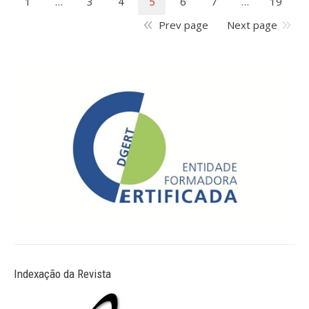
1
…
3
4
5
6
7
…
19
Prev page
Next page
Indexação da Revista