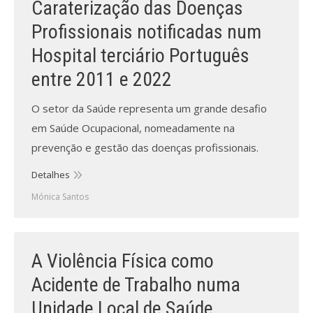
Caraterização das Doenças
Profissionais notificadas num
Processo de submissão
Hospital terciário Português
Submeta aqui
entre 2011 e 2022
Formação Profissional
O setor da Saúde representa um grande desafio
em Saúde Ocupacional, nomeadamente na
Bolsa de emprego (oferta/
procura)
prevenção e gestão das doenças profissionais.
Sugestões para os Leitores
Detalhes
Investigarem
Mónica Santos
Congressos
Candidatura a revisor
A Violência Física como
Acidente de Trabalho numa
Artigos recentes
Unidade Local de Saúde