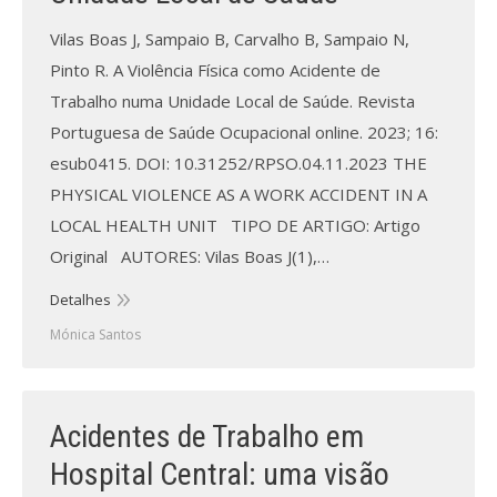
Revistas previamente publicadas
Vilas Boas J, Sampaio B, Carvalho B, Sampaio N,
Como publicitar na nossa revista
Pinto R. A Violência Física como Acidente de
Trabalho numa Unidade Local de Saúde. Revista
Contatos
Portuguesa de Saúde Ocupacional online. 2023; 16:
Informações adicionais
esub0415. DOI: 10.31252/RPSO.04.11.2023 THE
PHYSICAL VIOLENCE AS A WORK ACCIDENT IN A
Estatísticas da Revista
LOCAL HEALTH UNIT TIPO DE ARTIGO: Artigo
Original AUTORES: Vilas Boas J(1),…
Ficha técnica
Detalhes
Mónica Santos
Acidentes de Trabalho em
Hospital Central: uma visão