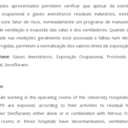
ados apresentados permitem verificar que apesar da exist
 ocupacional a gases anestésicos residuais inalatórios, ex
 este fator de risco, nomeadamente um programa de manuten
e ventilação e exaustão das salas e dos ventiladores. Quando s
ade nas medições geralmente está associada a falhas num de
rigidas, permitem a normalização dos valores limite de exposiçã
chave:
Gases Anestésicos, Exposição Ocupacional, Protóxid
l, Sevoflurano.
T
on
als working in the operating rooms of the University Hospitals
E are exposed, according to their activities to residual 
ne/ Desflurane) either alone or in combination with Nitrous O
 rooms in these hospitals have decontamination, ventilatio