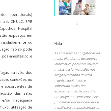
ntes operacionais)
entral, CHULC, EPE
 Capuchos, Hospital
 estão expostos em
o) isoladamente ou
Nota
ituação não só pode
As atualizações obrigatórias da
 pós-anestésico e
nossa plataforma de suporte
informático por vezes causam
muitas desformatações nos
fugas através dos
artigos (tamanho de letra,
scape, conexões no
negrito, sublinhado e
sobretudo a nível dos
 Y e absorventes de
espaçamentos). Se consultar
xaustão das salas
um artigo que apresente estes
s e/ou inadequada
problemas por favor envie-nos
luxo, utilização de
e-mail para o republicarmos on