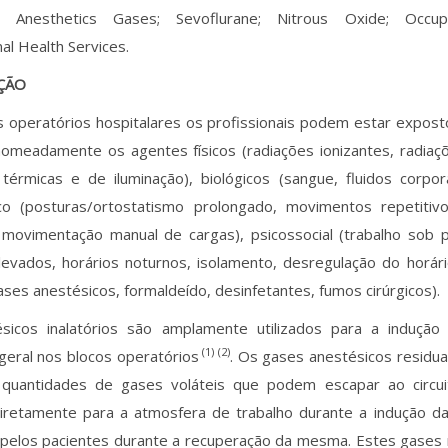
Anesthetics Gases; Sevoflurane; Nitrous Oxide; Occupa
al Health Services.
ÇÃO
 operatórios hospitalares os profissionais podem estar exposto
nomeadamente os agentes físicos (radiações ionizantes, radiaçõ
térmicas e de iluminação), biológicos (sangue, fluidos corpor
co (posturas/ortostatismo prolongado, movimentos repetitivo
 movimentação manual de cargas), psicossocial (trabalho sob 
levados, horários noturnos, isolamento, desregulação do horári
ases anestésicos, formaldeído, desinfetantes, fumos cirúrgicos).
sicos inalatórios são amplamente utilizados para a induçã
(1) (2)
geral nos blocos operatórios
. Os gases anestésicos residu
quantidades de gases voláteis que podem escapar ao circuit
diretamente para a atmosfera de trabalho durante a indução da
pelos pacientes durante a recuperação da mesma. Estes gases r