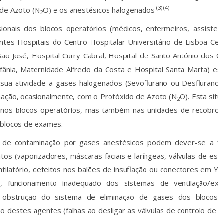
(3) (4)
 de Azoto (N
O) e os anestésicos halogenados
2
sionais dos blocos operatórios (médicos, enfermeiros, assiste
ntes Hospitais do Centro Hospitalar Universitário de Lisboa C
São José, Hospital Curry Cabral, Hospital de Santo António dos
fânia, Maternidade Alfredo da Costa e Hospital Santa Marta)
 sua atividade a gases halogenados (Sevoflurano ou Desfluran
ação, ocasionalmente, com o Protóxido de Azoto (N
O). Esta s
2
 nos blocos operatórios, mas também nas unidades de recobro
 blocos de exames.
 de contaminação por gases anestésicos podem dever-se a 
os (vaporizadores, máscaras faciais e laríngeas, válvulas de e
entilatório, defeitos nos balões de insuflação ou conectores em
), funcionamento inadequado dos sistemas de ventilação/e
s, obstrução do sistema de eliminação de gases dos bloco
o destes agentes (falhas ao desligar as válvulas de controlo de f