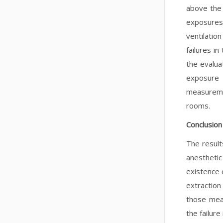
above the 
exposures
ventilati
failures i
the evalu
exposure 
measurem
rooms.
Conclusion
The result
anestheti
existence 
extractio
those meas
the failur