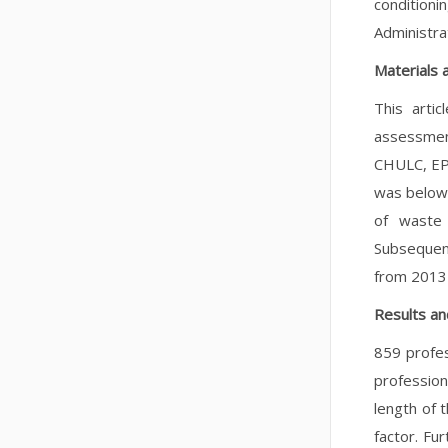
condition
Administra
Materials
This artic
assessmen
CHULC, EPE
was below 
of waste 
Subsequent
from 2013 
Results an
859 profes
profession
length of 
factor. Fu