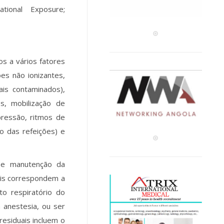
tional Exposure;
s a vários fatores
es não ionizantes,
ais contaminados),
s, mobilização de
pressão, ritmos de
o das refeições) e
o e manutenção da
ais correspondem a
o respiratório do
 anestesia, ou ser
esiduais incluem o