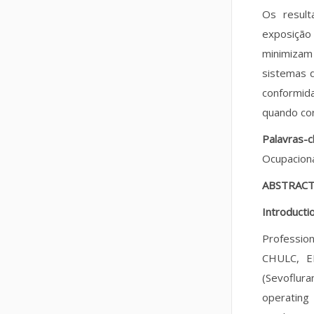
Os result
exposição
minimizam
sistemas d
conformid
quando cor
Palavras-
Ocupaciona
ABSTRAC
Introducti
Profession
CHULC, EP
(Sevoflura
operating