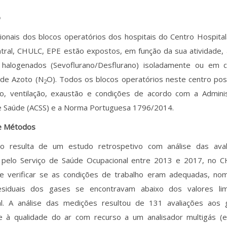
o
ionais dos blocos operatórios dos hospitais do Centro Hospital
tral, CHULC, EPE estão expostos, em função da sua atividade, a
halogenados (Sevoflurano/Desflurano) isoladamente ou em
 de Azoto (N
O). Todos os blocos operatórios neste centro p
2
ão, ventilação, exaustão e condições de acordo com a Admini
e Saúde (ACSS) e a Norma Portuguesa 1796/2014.
 e Métodos
go resulta de um estudo retrospetivo com análise das aval
s pelo Serviço de Saúde Ocupacional entre 2013 e 2017, no 
de verificar se as condições de trabalho eram adequadas, n
esiduais dos gases se encontravam abaixo dos valores li
al. A análise das medições resultou de 131 avaliações aos 
 e à qualidade do ar com recurso a um analisador multigás (