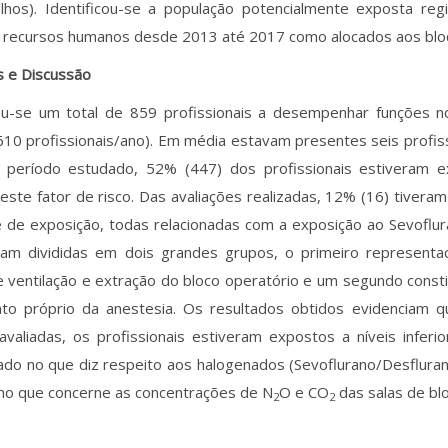
elhos). Identificou-se a população potencialmente exposta re
 recursos humanos desde 2013 até 2017 como alocados aos bloc
s e Discussão
zou-se um total de 859 profissionais a desempenhar funções n
610 profissionais/ano). Em média estavam presentes seis profissi
 período estudado, 52% (447) dos profissionais estiveram 
 este fator de risco. Das avaliações realizadas, 12% (16) tivera
te de exposição, todas relacionadas com a exposição ao Sevoflu
ram divididas em dois grandes grupos, o primeiro representa
 ventilação e extração do bloco operatório e um segundo consti
to próprio da anestesia. Os resultados obtidos evidenciam q
avaliadas, os profissionais estiveram expostos a níveis inferio
do no que diz respeito aos halogenados (Sevoflurano/Desflur
no que concerne as concentrações de N
O e CO
das salas de blo
2
2