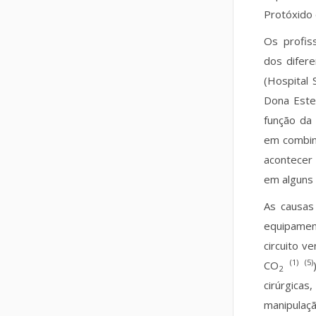
Protóxido
Os profis
dos difere
(Hospital 
Dona Este
função da
em combin
acontecer
em alguns
As causas
equipament
circuito v
(1) (5)
CO
2
cirúrgica
manipulaçã