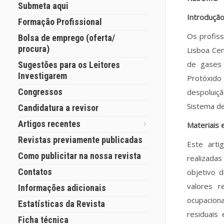
Submeta aqui
Introduçã
Formação Profissional
Os profiss
Bolsa de emprego (oferta/
procura)
Lisboa Cen
de gases 
Sugestões para os Leitores
Investigarem
Protóxido
Congressos
despoluiç
Sistema d
Candidatura a revisor
Artigos recentes
Materiais
Revistas previamente publicadas
Este arti
Como publicitar na nossa revista
realizada
Contatos
objetivo 
valores r
Informações adicionais
ocupacion
Estatísticas da Revista
residuais
Ficha técnica