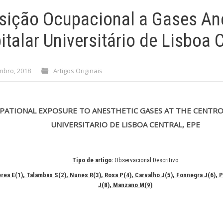
sição Ocupacional a Gases An
talar Universitário de Lisboa C
mbro, 2018
Artigos Originais
PATIONAL EXPOSURE TO ANESTHETIC GASES AT THE CENTRO
UNIVERSITARIO DE LISBOA CENTRAL, EPE
Tipo de artigo
:
Observacional Descritivo
rea E(1), Talambas S(2), Nunes R(3), Rosa P(4), Carvalho J(5), Fonnegra J(6), 
J(8), Manzano M(9)