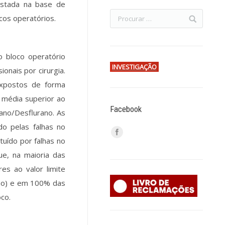
gistada na base de
os operatórios.
o bloco operatório
INVESTIGAÇÃO
onais por cirurgia.
expostos de forma
m média superior ao
Facebook
rano/Desflurano. As
do pelas falhas no
tuído por falhas no
ue, na maioria das
res ao valor limite
ano) e em 100% das
co.