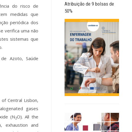
Atribuição de 9 bolsas de
ência do risco de
50%
istem medidas que
ção periódica dos
e verifica uma não
stes sistemas que
o.
o de Azoto, Saúde
 of Central Lisbon,
halogenated gases
xide (N
O). All the
2
n, exhaustion and