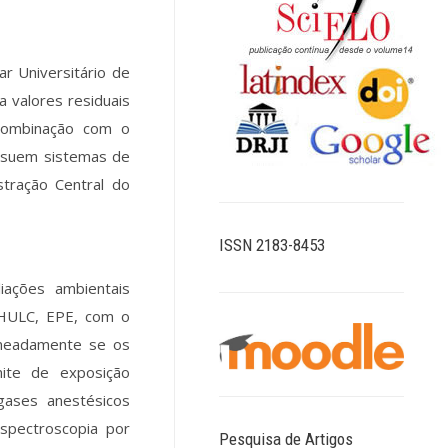
ar Universitário de
 valores residuais
 combinação com o
ossuem sistemas de
stração Central do
ISSN 2183-8453
iações ambientais
CHULC, EPE, com o
omeadamente se os
mite de exposição
gases anestésicos
espectroscopia por
Pesquisa de Artigos