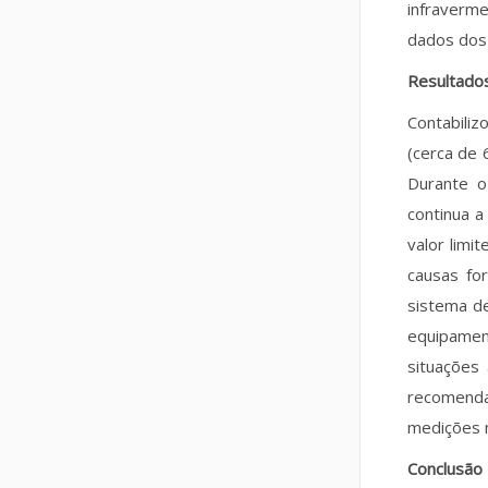
infraverm
dados dos
Resultado
Contabili
(cerca de 
Durante o
continua a
valor limi
causas fo
sistema de
equipamen
situações 
recomenda
medições 
Conclusão