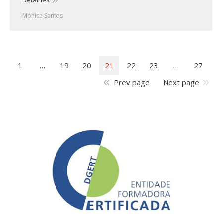
Detalhes
Mónica Santos
1
…
19
20
21
22
23
…
27
Prev page
Next page