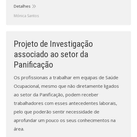
Revistas previamente publicadas
Detalhes
Como publicitar na nossa revista
Mónica Santos
Contatos
Projeto de Investigação
Informações adicionais
associado ao setor da
Estatísticas da Revista
Panificação
Ficha técnica
Os profissionais a trabalhar em equipas de Saúde
Ocupacional, mesmo que não diretamente ligados
ao setor da Panificação, podem receber
trabalhadores com esses antecedentes laborais,
pelo que poderão sentir necessidade de
aprofundar um pouco os seus conhecimentos na
área.