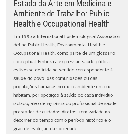
Estado da Arte em Medicina e
Ambiente de Trabalho: Public
Processo de submissão
Health e Occupational Health
Submeta aqui
Em 1995 a International Epidemiological Association
Formação Profissional
define Public Health, Environmental Health e
Occupational Health, como parte de um glossário
Bolsa de emprego (oferta/
procura)
conceptual. Embora a expressão saúde pública
estivesse definida no sentido correspondente à
Sugestões para os Leitores
saúde do povo, das comunidades ou das
Investigarem
populações humanas no meio ambiente em que
Congressos
habitam, por oposição à saúde de cada individuo
isolado, alvo de vigilância do profissional de saúde
Candidatura a revisor
prestador de cuidados diretos, tem variado no
decorrer do tempo com o período histórico e o
Artigos recentes
grau de evolução da sociedade.