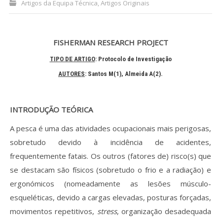
Artigos da Equipa Técnica
,
Artigos Originais
Processo de submissão
FISHERMAN RESEARCH PROJECT
Submeta aqui
TIPO DE ARTIGO
: Protocolo de Investigação
Formação Profissional
AUTORES
: Santos M(1)
, Almeida A(2)
.
Bolsa de emprego (oferta/
procura)
INTRODUÇÃO TEÓRICA
Sugestões para os Leitores
A pesca é uma das atividades ocupacionais mais perigosas,
Investigarem
sobretudo devido à incidência de acidentes,
Congressos
frequentemente fatais. Os outros (fatores de) risco(s) que
se destacam são físicos (sobretudo o frio e a radiação) e
Candidatura a revisor
ergonómicos (nomeadamente as lesões músculo-
esqueléticas, devido a cargas elevadas, posturas forçadas,
Artigos recentes
movimentos repetitivos,
stress
, organização desadequada