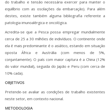
Revistas previamente publicadas
do trabalho e tensão necessária exercer para manter o
equilíbrio com as oscilações da embarcação). Para além
Como publicitar na nossa revista
destes, existe também alguma bibliografia referente a
patologia imunoalérgica e oncológica.
Contatos
Acredita-se que a Pesca possa empregar mundialmente
Informações adicionais
cerca de 25 a 30 milhões de indivíduos. O continente onde
ela é mais predominante é o asiático, estando em situação
Estatísticas da Revista
oposta África e Austrália (com menos de 5%,
Ficha técnica
conjuntamente). O país com maior captura é a China (12%
do valor mundial), seguida do Japão e Peru (com cerca de
10% cada).
OBJETIVOS
Pretende-se avaliar as condições de trabalho existentes
neste setor, em contexto nacional.
METODOLOGIA