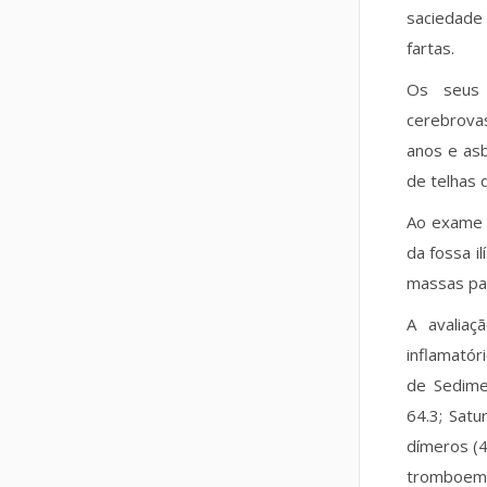
saciedade
fartas.
Os seus a
cerebrova
anos e as
de telhas 
Ao exame 
da fossa 
massas pal
A avaliaç
inflamatór
de Sedime
64.3; Sat
dímeros (4
tromboemb