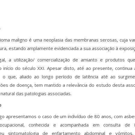
o
ioma maligno é uma neoplasia das membranas serosas, cuja va
eura, estando amplamente evidenciada a sua associação à exposi
al, a utilização/ comercialização de amianto e produtos qu
o início do século XXI. Apesar disto, até ao presente, continua 
, o que, aliado ao longo período de latência até ao surgime
ões de doença, tem mantido a relevância do estudo desta assoc
a natural das patologias associadas.
o
igo apresentamos o caso de um indivíduo de 80 anos, com asb
a ocupacional, conhecida e acompanhada em consulta de 
veu sintomatologia de enfartamento abdominal e vómitos