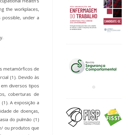
cupational Health’s
ing the workplaces,
s possible, under a
y.
ais metamórficos de
cial (1). Devido às
 em diversos tipos
os, coberturas de
 (1). A exposição a
sidade de doenças,
asia do pulmão (1)
 e/ ou produtos que