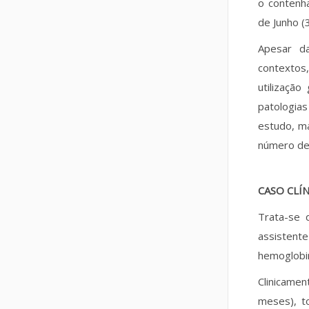
o contenh
de Junho (3
Apesar da
contextos
utilização
patologia
estudo, ma
número de 
CASO CLÍ
Trata-se 
assistent
hemoglobin
Clinicame
meses), t