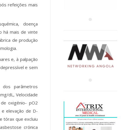
pós refeições mais
squémica, doença
o há mais de vinte
ábrica de produção
mologia.
ares e, à palpação
 depressível e sem
to dos parâmetros
.3mg/dL, Velocidade
o de oxigénio- pO2
l e elevação de D-
 tórax que excluiu
asbestose crónica