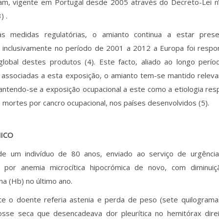
am, vigente em Portugal desde 2005 através do Decreto-Lei n
) .
s medidas regulatórias, o amianto continua a estar pres
, inclusivamente no período de 2001 a 2012 a Europa foi resp
 global destes produtos (4). Este facto, aliado ao longo perío
s associadas a esta exposição, o amianto tem-se mantido rele
ntendo-se a exposição ocupacional a este como a etiologia res
mortes por cancro ocupacional, nos países desenvolvidos (5).
NICO
de um indivíduo de 80 anos, enviado ao serviço de urgênci
e por anemia microcítica hipocrómica de novo, com diminu
a (Hb) no último ano.
nte o doente referia astenia e perda de peso (sete quilograma
osse seca que desencadeava dor pleurítica no hemitórax dire