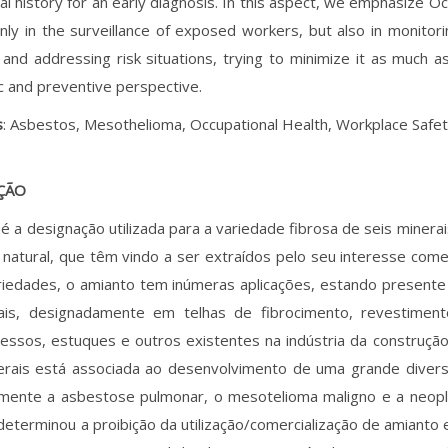
al history for an early diagnosis. In this aspect, we emphasize Oc
only in the surveillance of exposed workers, but also in monitor
g and addressing risk situations, trying to minimize it as much a
c and preventive perspective.
s
: Asbestos, Mesothelioma, Occupational Health, Workplace Safet
ÇÃO
é a designação utilizada para a variedade fibrosa de seis miner
 natural, que têm vindo a ser extraídos pelo seu interesse comer
riedades, o amianto tem inúmeras aplicações, estando presente
ais, designadamente em telhas de fibrocimento, revestiment
 gessos, estuques e outros existentes na indústria da construção
erais está associada ao desenvolvimento de uma grande diver
mente a asbestose pulmonar, o mesotelioma maligno e a neopl
 determinou a proibição da utilização/comercialização de amianto