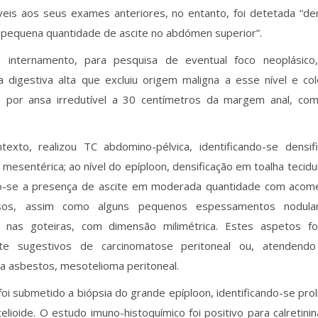
eis aos seus exames anteriores, no entanto, foi detetada “dens
e pequena quantidade de ascite no abdómen superior”.
 internamento, para pesquisa de eventual foco neoplásico
 digestiva alta que excluiu origem maligna a esse nível e col
a por ansa irredutível a 30 centímetros da margem anal, com
texto, realizou TC abdomino-pélvica, identificando-se densi
e mesentérica; ao nível do epíploon, densificação em toalha tecidu
o-se a presença de ascite em moderada quantidade com acom
sos, assim como alguns pequenos espessamentos nodula
 nas goteiras, com dimensão milimétrica. Estes aspetos f
nte sugestivos de carcinomatose peritoneal ou, atendend
a asbestos, mesotelioma peritoneal.
oi submetido a biópsia do grande epíploon, identificando-se prol
itelioide. O estudo imuno-histoquímico foi positivo para calretin