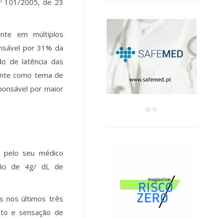
º 101/2005, de 23
ente em múltiplos
onsável por 31% da
do de latência das
vante como tema de
ponsável por maior
a pelo seu médico
ição de 4g/ dL de
s nos últimos três
ito e sensação de