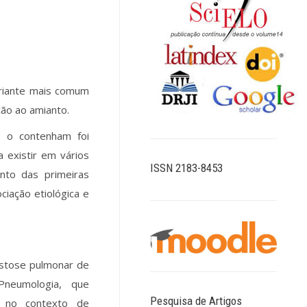
riante mais comum
ção ao amianto.
e o contenham foi
a existir em vários
ISSN 2183-8453
nto das primeiras
iação etiológica e
estose pulmonar de
Pneumologia, que
Pesquisa de Artigos
, no contexto de