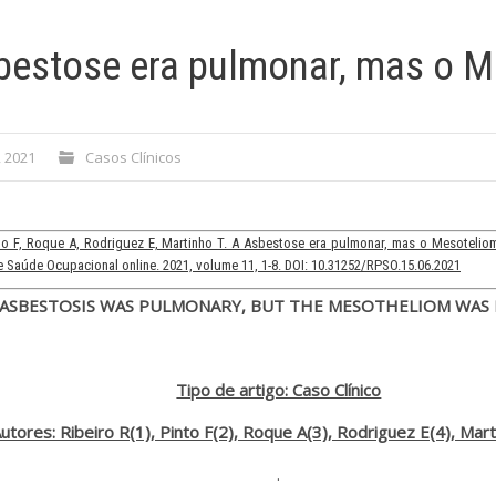
bestose era pulmonar, mas o M
, 2021
Casos Clínicos
nto F, Roque A, Rodriguez E, Martinho T. A Asbestose era pulmonar, mas o Mesoteliom
 Saúde Ocupacional online. 2021, volume 11, 1-8. DOI: 10.31252/RPSO.15.06.2021
 ASBESTOSIS WAS PULMONARY, BUT THE MESOTHELIOM WAS
Tipo de artigo: Caso Clínico
utores: Ribeiro R(1), Pinto F(2), Roque A(3), Rodriguez E(4), Mart
.