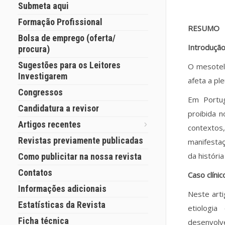
Submeta aqui
Formação Profissional
RESUMO
Bolsa de emprego (oferta/
Introduçã
procura)
Sugestões para os Leitores
O mesotel
Investigarem
afeta a pl
Congressos
Em Portug
Candidatura a revisor
proibida n
Artigos recentes
contextos
Revistas previamente publicadas
manifestaç
da históri
Como publicitar na nossa revista
Contatos
Caso clínic
Informações adicionais
Neste art
Estatísticas da Revista
etiologi
Ficha técnica
desenvol