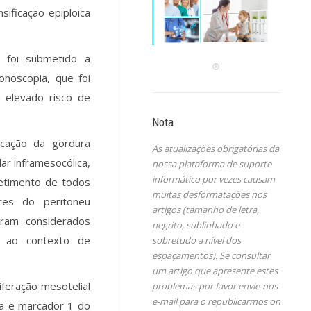
ificação epiploica
, foi submetido a
onoscopia, que foi
 elevado risco de
Nota
ficação da gordura
As atualizações obrigatórias da
lar inframesocólica,
nossa plataforma de suporte
informático por vezes causam
etimento de todos
muitas desformatações nos
res do peritoneu
artigos (tamanho de letra,
oram considerados
negrito, sublinhado e
o ao contexto de
sobretudo a nível dos
espaçamentos). Se consultar
um artigo que apresente estes
iferação mesotelial
problemas por favor envie-nos
e-mail para o republicarmos on
ina e marcador 1 do