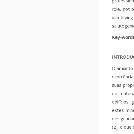
profession
role, not 
identifyin
salutogeni
Key-word
INTRODU
O amianto 
ocorrência
suas prop
de materi
edifícios,
estes min
designada
(2), o que