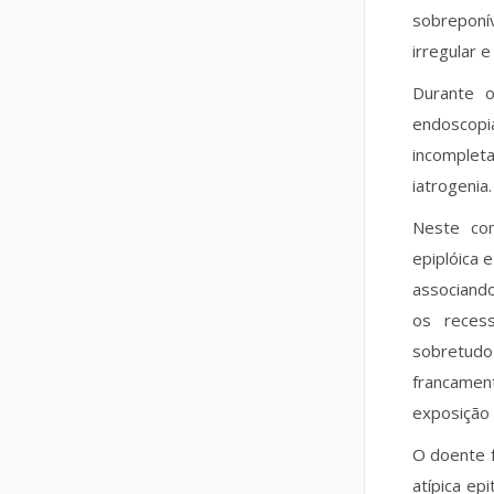
sobreponív
irregular 
Durante o
endoscopia
incomplet
iatrogenia.
Neste con
epiplóica 
associand
os reces
sobretudo
francame
exposição 
O doente f
atípica ep