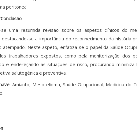
a peritoneal.
/Conclusão
-se uma resumida revisão sobre os aspetos clínicos do me
, destacando-se a importância do reconhecimento da história pr
co atempado. Neste aspeto, enfatiza-se o papel da Saúde Ocupa
a dos trabalhadores expostos, como pela monitorização dos p
ando e endereçando as situações de risco, procurando minimizá
tiva salutogénica e preventiva.
chave
: Amianto, Mesotelioma, Saúde Ocupacional, Medicina do T
o.
T
on