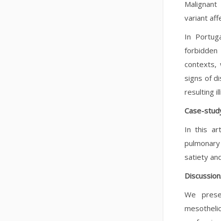
Malignan
variant af
In Portug
forbidden 
contexts, 
signs of di
resulting i
Case-stud
In this a
pulmonary
satiety an
Discussion
We presen
mesotheli