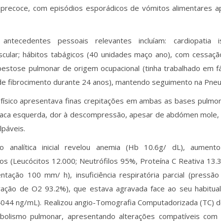
 precoce, com episódios esporádicos de vómitos alimentares a
ntecedentes pessoais relevantes incluíam: cardiopatia i
scular; hábitos tabágicos (40 unidades maço ano), com cessaçã
bestose pulmonar de origem ocupacional (tinha trabalhado em f
de fibrocimento durante 24 anos), mantendo seguimento na Pneu
físico apresentava finas crepitações em ambas as bases pulmon
ilíaca esquerda, dor à descompressão, apesar de abdómen mole,
páveis.
ão analítica inicial revelou anemia (Hb 10.6g/ dL), aumen
ios (Leucócitos 12.000; Neutrófilos 95%, Proteína C Reativa 13
ntação 100 mm/ h), insuficiência respiratória parcial (pressã
uração de O2 93.2%), que estava agravada face ao seu habitua
044 ng/mL). Realizou angio-Tomografia Computadorizada (TC) de
olismo pulmonar, apresentando alterações compatíveis com 