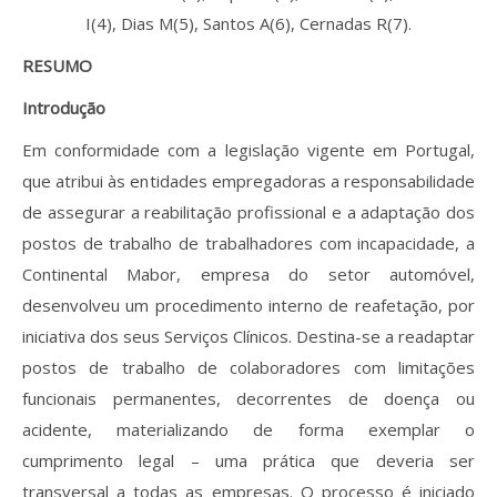
Revistas previamente publicadas
I(4), Dias M(5), Santos A(6), Cernadas R(7).
Como publicitar na nossa revista
RESUMO
Contatos
Introdução
Em conformidade com a legislação vigente em Portugal,
Informações adicionais
que atribui às entidades empregadoras a responsabilidade
Estatísticas da Revista
de assegurar a reabilitação profissional e a adaptação dos
postos de trabalho de trabalhadores com incapacidade, a
Ficha técnica
Continental Mabor, empresa do setor automóvel,
desenvolveu um procedimento interno de reafetação, por
iniciativa dos seus Serviços Clínicos. Destina-se a readaptar
postos de trabalho de colaboradores com limitações
funcionais permanentes, decorrentes de doença ou
acidente, materializando de forma exemplar o
cumprimento legal – uma prática que deveria ser
transversal a todas as empresas. O processo é iniciado