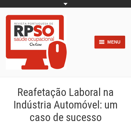
MENU
Home
Objetivos
Áreas de interesse
Reafetação Laboral na
Trabalhos aceites para submissão
Indústria Automóvel: um
Normas para os autores
caso de sucesso
Documentos necessários à
submissão