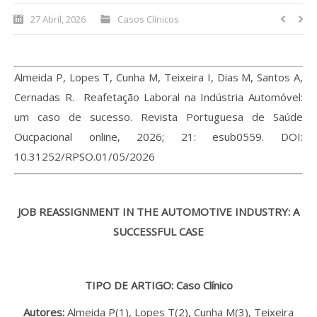
27 Abril, 2026
Casos Clínicos
Processo de submissão
Submeta aqui
Almeida P, Lopes T, Cunha M, Teixeira I, Dias M, Santos A,
Cernadas R. Reafetação Laboral na Indústria Automóvel:
Formação Profissional
um caso de sucesso. Revista Portuguesa de Saúde
Bolsa de emprego (oferta/
Oucpacional online, 2026; 21: esub0559. DOI:
procura)
10.31252/RPSO.01/05/2026
Sugestões para os Leitores
Investigarem
JOB REASSIGNMENT IN THE AUTOMOTIVE INDUSTRY: A
Congressos
SUCCESSFUL CASE
Candidatura a revisor
TIPO DE ARTIGO: Caso Clínico
Artigos recentes
Autores:
Almeida P(1), Lopes T(2), Cunha M(3), Teixeira