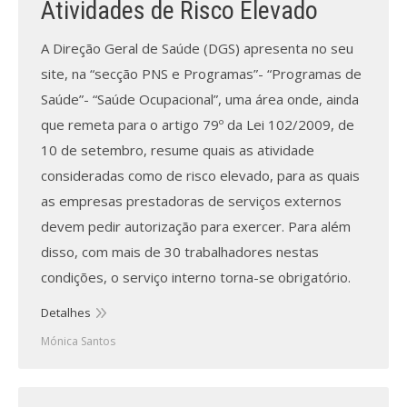
Atividades de Risco Elevado
Processo de submissão
A Direção Geral de Saúde (DGS) apresenta no seu
site, na “secção PNS e Programas”- “Programas de
Submeta aqui
Saúde”- “Saúde Ocupacional”, uma área onde, ainda
que remeta para o artigo 79º da Lei 102/2009, de
Formação Profissional
10 de setembro, resume quais as atividade
Bolsa de emprego (oferta/
consideradas como de risco elevado, para as quais
procura)
as empresas prestadoras de serviços externos
Sugestões para os Leitores
devem pedir autorização para exercer. Para além
Investigarem
disso, com mais de 30 trabalhadores nestas
condições, o serviço interno torna-se obrigatório.
Congressos
Detalhes
Candidatura a revisor
Mónica Santos
Artigos recentes