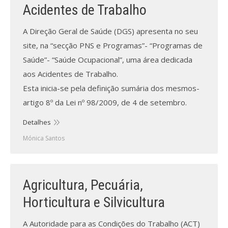
Revistas previamente publicadas
Acidentes de Trabalho
Como publicitar na nossa revista
A Direção Geral de Saúde (DGS) apresenta no seu
site, na “secção PNS e Programas”- “Programas de
Contatos
Saúde”- “Saúde Ocupacional”, uma área dedicada
Informações adicionais
aos Acidentes de Trabalho.
Esta inicia-se pela definição sumária dos mesmos-
Estatísticas da Revista
artigo 8º da Lei nº 98/2009, de 4 de setembro.
Ficha técnica
Detalhes
Mónica Santos
Agricultura, Pecuária,
Horticultura e Silvicultura
A Autoridade para as Condições do Trabalho (ACT)