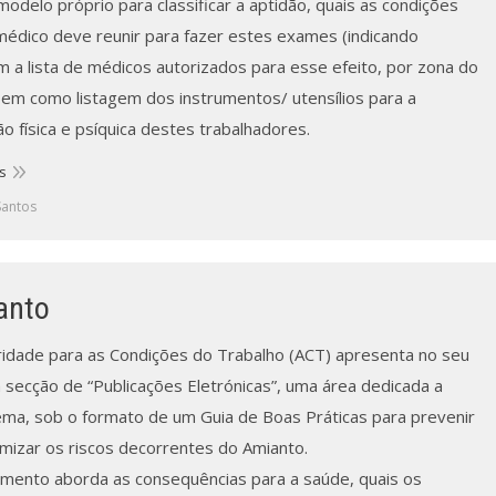
modelo próprio para classificar a aptidão, quais as condições
médico deve reunir para fazer estes exames (indicando
 a lista de médicos autorizados para esse efeito, por zona do
 bem como listagem dos instrumentos/ utensílios para a
ão física e psíquica destes trabalhadores.
s
Santos
anto
ridade para as Condições do Trabalho (ACT) apresenta no seu
a secção de “Publicações Eletrónicas”, uma área dedicada a
ema, sob o formato de um Guia de Boas Práticas para prevenir
imizar os riscos decorrentes do Amianto.
mento aborda as consequências para a saúde, quais os