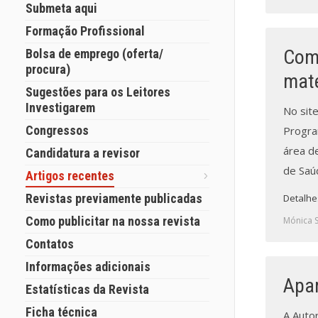
Submeta aqui
Formação Profissional
Comp
Bolsa de emprego (oferta/
procura)
maté
Sugestões para os Leitores
Investigarem
No sit
Congressos
Progra
área d
Candidatura a revisor
de Saú
Artigos recentes
Revistas previamente publicadas
Detalhe
Como publicitar na nossa revista
Mónica 
Contatos
Informações adicionais
Apar
Estatísticas da Revista
Ficha técnica
A Auto