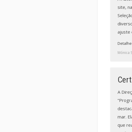
site, 
Seleçã
diverso
ajuste
Detalhe
Mónica 
Cert
A Dire
“Progr
destac
mar. E
que rea