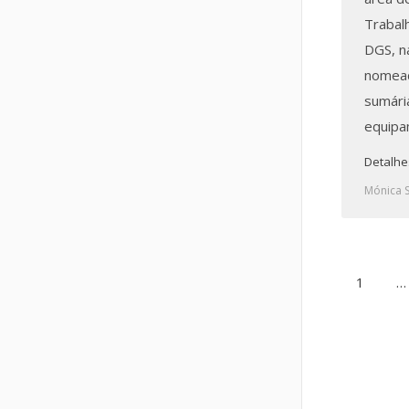
Trabal
DGS, n
nomead
sumária
equipa
Detalhe
Mónica 
1
…