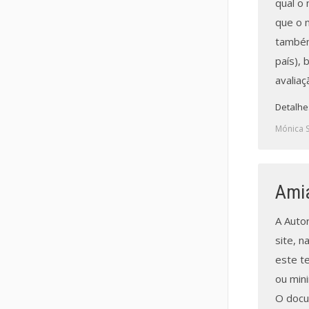
qual o 
que o 
também
país),
avaliaç
Detalhe
Mónica 
Ami
A Auto
site, n
este t
ou min
O docu