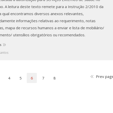
ho. A leitura deste texto remete para a Instrução 2/2010 da
a qual encontramos diversos anexos relevantes,
amente informações relativas ao requerimento, notas
s, mapa de recursos humanos a enviar e lista de mobiliário/
mento/ utensílios obrigatórios ou recomendados.
s
Santos
Prev pag
4
5
6
7
8