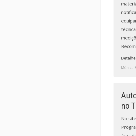
materia
notifi
equipa
técnica
mediçõe
Recome
Detalhe
Mónica 
Auto
no T
No sit
Progra
área d