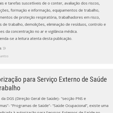
is e tarefas suscetíveis de o conter, avaliação dos riscos,
cações, formação e informação, equipamentos de trabalho,
mentos de proteção respiratória, trabalhadores em risco,
s de trabalho, demolições, eliminação de resíduos, controlo e
s da concentração no ar e vigilância médica.
nda-se a leitura atenta desta publicação.
s
Santos
rização para Serviço Externo de Saúde
rabalho
e da DGS (Direção Geral de Saúde)- “secção PNS e
mas”- “Programas de Saúde”- “Saúde Ocupacional”, existe uma
edicada à autorização para Serviços Externos de Saúde no