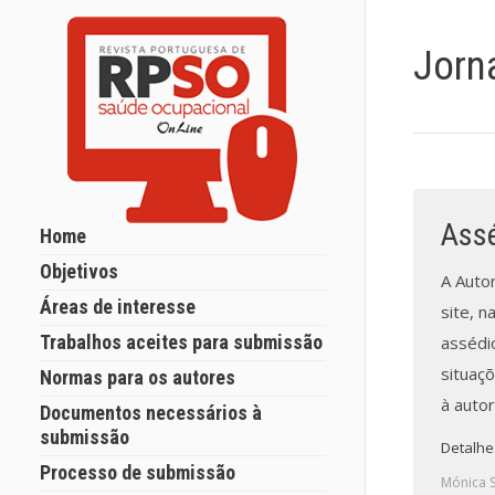
Jorn
Assé
Home
Objetivos
A Auto
Áreas de interesse
site, 
Trabalhos aceites para submissão
assédi
situaç
Normas para os autores
à autor
Documentos necessários à
submissão
Detalhe
Processo de submissão
Mónica 