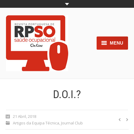
MENU
Home
Objetivos
Áreas de interesse
D.O.I.?
Trabalhos aceites para submissão
Normas para os autores
21 Abril, 2018
Artigos da Equipa Técnica
,
Journal Club
Documentos necessários à
submissão