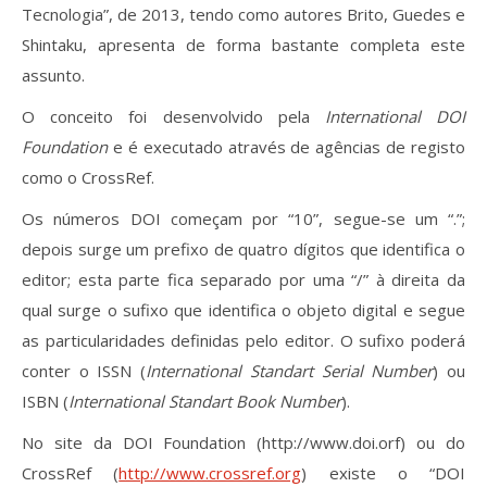
Revistas previamente publicadas
Tecnologia”, de 2013, tendo como autores Brito, Guedes e
Shintaku, apresenta de forma bastante completa este
Como publicitar na nossa revista
assunto.
Contatos
O conceito foi desenvolvido pela
International DOI
Foundation
e é executado através de agências de registo
Informações adicionais
como o CrossRef.
Estatísticas da Revista
Os números DOI começam por “10”, segue-se um “.”;
depois surge um prefixo de quatro dígitos que identifica o
Ficha técnica
editor; esta parte fica separado por uma “/” à direita da
qual surge o sufixo que identifica o objeto digital e segue
as particularidades definidas pelo editor. O sufixo poderá
conter o ISSN (
International Standart Serial Number
) ou
ISBN (
International Standart Book Number
).
No site da DOI Foundation (http://www.doi.orf) ou do
CrossRef (
http://www.crossref.org
) existe o “DOI