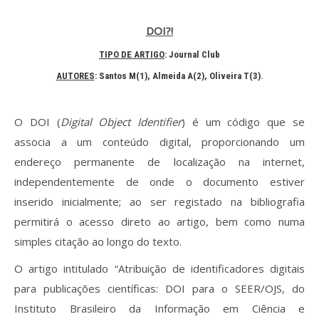
DOI?!
Processo de submissão
TIPO DE ARTIGO
: Journal Club
Submeta aqui
AUTORES
: Santos M(1)
, Almeida A(2)
, Oliveira T(3)
.
Formação Profissional
O DOI (
Digital Object Identifier
) é um código que se
Bolsa de emprego (oferta/
associa a um conteúdo digital, proporcionando um
procura)
endereço permanente de localização na internet,
Sugestões para os Leitores
independentemente de onde o documento estiver
Investigarem
inserido inicialmente; ao ser registado na bibliografia
permitirá o acesso direto ao artigo, bem como numa
Congressos
simples citação ao longo do texto.
Candidatura a revisor
O artigo intitulado “Atribuição de identificadores digitais
para publicações científicas: DOI para o SEER/OJS, do
Artigos recentes
Instituto Brasileiro da Informação em Ciência e