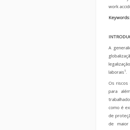
work accid
Keywords
INTRODU
A general
globalizaç
legalizaçã
1
laborais
.
Os riscos 
para alé
trabalhad
como é ex
de proteçã
de maior