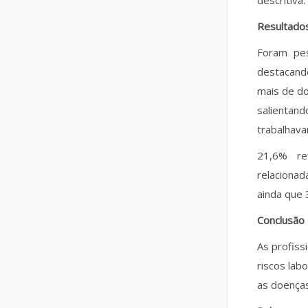
descritiva.
Resultado
Foram pes
destacand
mais de do
salienta
trabalhava
21,6% re
relaciona
ainda que 
Conclusão
As profiss
riscos lab
as doenças