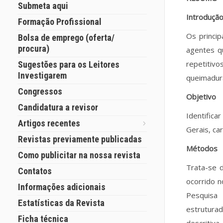
Submeta aqui
Introduçã
Formação Profissional
Os princip
Bolsa de emprego (oferta/
procura)
agentes q
repetitiv
Sugestões para os Leitores
Investigarem
queimadura
Congressos
Objetivo
Candidatura a revisor
Identifica
Artigos recentes
Gerais, ca
Revistas previamente publicadas
Métodos
Como publicitar na nossa revista
Trata-se 
Contatos
ocorrido n
Informações adicionais
Pesquisa 
Estatísticas da Revista
estruturad
Ficha técnica