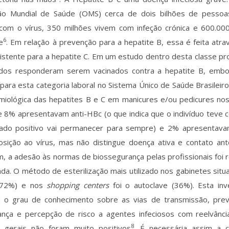
ão Mundial de Saúde (OMS) cerca de dois bilhões de pesso
 com o vírus, 350 milhões vivem com infeção crónica e 600.0
6
e
. Em relação à prevenção para a hepatite B, essa é feita atra
xistente para a hepatite C. Em um estudo dentro desta classe pr
ados responderam serem vacinados contra a hepatite B, embor
 para esta categoria laboral no Sistema Único de Saúde Brasilei
miológica das hepatites B e C em manicures e/ou pedicures nos
 8% apresentavam anti-HBc (o que indica que o indivíduo teve c
tado positivo vai permanecer para sempre) e 2% apresentava
osição ao vírus, mas não distingue doença ativa e contato ante
m, a adesão às normas de biossegurança pelas profissionais foi 
da. O método de esterilização mais utilizado nos gabinetes situ
 (72%) e nos
shopping centers
foi o autoclave (36%). Esta in
ou o grau de conhecimento sobre as vias de transmissão, pre
ança e percepção de risco a agentes infeciosos com reelvânci
8
s gerais não foram muito positivos
. É necessária assim a c