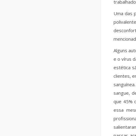
trabalhad
Uma das pr
polivalen
desconfo
mencionad
Alguns aut
e o vírus 
estética s
clientes, 
sanguínea
sangue, d
que 45% d
essa mesm
profission
salientar
passar ac