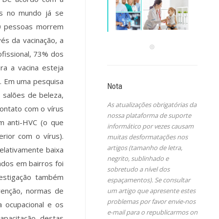
as no mundo já se
00 pessoas morrem
vés da vacinação, a
ofissional, 73% dos
a a vacina esteja
ro. Em uma pesquisa
Nota
 salões de beleza,
As atualizações obrigatórias da
ontato com o vírus
nossa plataforma de suporte
m anti-HVC (o que
informático por vezes causam
rior com o vírus).
muitas desformatações nos
artigos (tamanho de letra,
relativamente baixa
negrito, sublinhado e
ados em bairros foi
sobretudo a nível dos
vestigação também
espaçamentos). Se consultar
venção, normas de
um artigo que apresente estes
problemas por favor envie-nos
a ocupacional e os
e-mail para o republicarmos on
apacitação destas