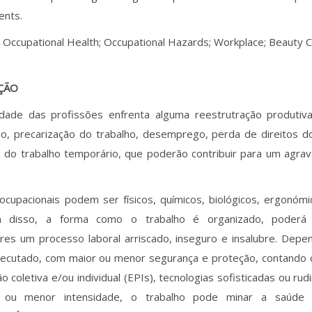
ents.
: Occupational Health; Occupational Hazards; Workplace; Beauty C
ÇÃO
idade das profissões enfrenta alguma reestrutração produtiva,
ão, precarização do trabalho, desemprego, perda de direitos d
o do trabalho temporário, que poderão contribuir para um agra
ocupacionais podem ser físicos, químicos, biológicos, ergonómi
m disso, a forma como o trabalho é organizado, poderá 
ores um processo laboral arriscado, inseguro e insalubre. Dep
ecutado, com maior ou menor segurança e proteção, contando
o coletiva e/ou individual (EPIs), tecnologias sofisticadas ou ru
 ou menor intensidade, o trabalho pode minar a saúde