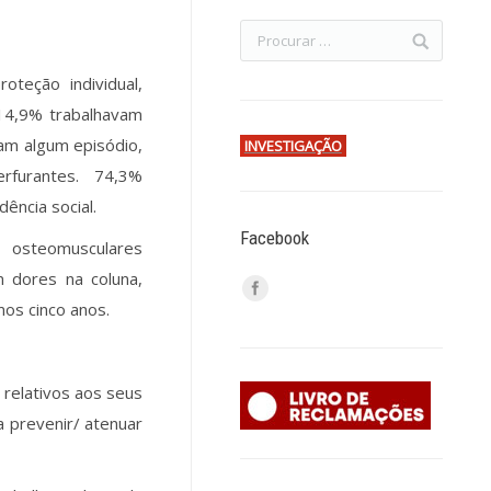
teção individual,
 14,9% trabalhavam
ram algum episódio,
INVESTIGAÇÃO
rfurantes. 74,3%
ência social.
Facebook
 osteomusculares
m dores na coluna,
os cinco anos.
 relativos aos seus
a prevenir/ atenuar