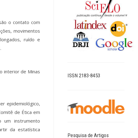
s são o contato com
rações, movimentos
longados, ruído e
.
o interior de Minas
ISSN 2183-8453
er epidemiológico,
 Comitê de Ética em
do um instrumento
tir da estatística
Pesquisa de Artigos