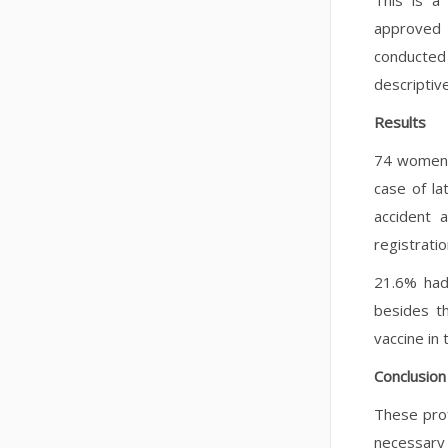
This is a
approved 
conducted 
descriptive
Results
74 women 
case of l
accident 
registrati
21.6% had 
besides t
vaccine in 
Conclusion
These prof
necessary