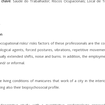
– chave
: Saúde do Trabalhador; Riscos Ocupacionais; Local de T
T
on
ccupational risks/ risks factors of these professionals are the co
ological agents, forced postures, vibrations, repetitive moveme
ally extended shifts, noise and burns. In addition, the employme
and/ or informal.
he living conditions of manicures that work of a city in the inter
ing also their biopsychosocial profile.