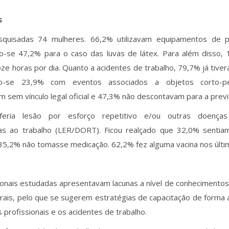
s
quisadas 74 mulheres. 66,2% utilizavam equipamentos de pro
o-se 47,2% para o caso das luvas de látex. Para além disso,
ze horas por dia. Quanto a acidentes de trabalho, 79,7% já tive
ndo-se 23,9% com eventos associados a objetos corto-pe
m sem vínculo legal oficial e 47,3% não descontavam para a previd
feria lesão por esforço repetitivo e/ou outras doenças
das ao trabalho (LER/DORT). Ficou realçado que 32,0% sentia
35,2% não tomasse medicação. 62,2% fez alguma vacina nos últim
ionais estudadas apresentavam lacunas a nível de conhecimentos
orais, pelo que se sugerem estratégias de capacitação de forma 
 profissionais e os acidentes de trabalho.