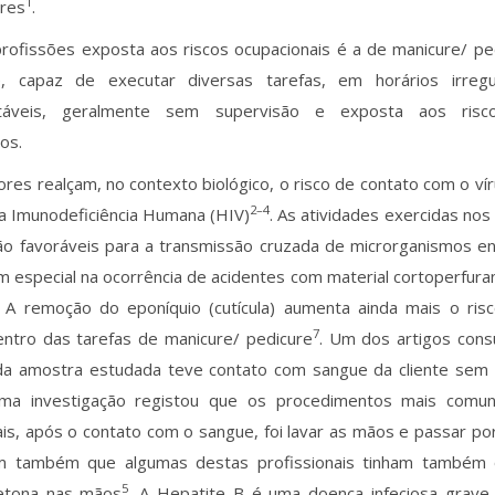
1
ores
.
ofissões exposta aos riscos ocupacionais é a de manicure/ pedi
te, capaz de executar diversas tarefas, em horários irreg
rtáveis, geralmente sem supervisão e exposta aos risco
os.
ores realçam, no contexto biológico, o risco de contato com o vír
2–4
da Imunodeficiência Humana (HIV)
. As atividades exercidas nos
ão favoráveis para a transmissão cruzada de microrganismos ent
em especial na ocorrência de acidentes com material cortoperfur
. A remoção do eponíquio (cutícula) aumenta ainda mais o ri
7
entro das tarefas de manicure/ pedicure
. Um dos artigos consu
a amostra estudada teve contato com sangue da cliente sem e
a investigação registou que os pro­cedimentos mais comu
ais, após o contato com o sangue, foi lavar as mãos e passar por
am também que algumas destas profissionais tinham também o
5
etona nas mãos
. A Hepatite B é uma doença infeciosa grave