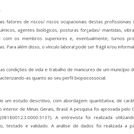
o
ais fatores de riscos/ riscos ocupacionais destas profissionai
uímicos, agentes biológicos, posturas forçadas/ mantidas, vib
os com os membros superiores e, eventualmente, turnos pro
s. Para além disso, o vínculo laboral pode ser frágil e/ou informal
r as condições de vida e trabalho de manicures de um município d
racterizando-as quanto ao seu perfil biopsicossocial.
de um estudo descritivo, com abordagem quantitativa, de carát
o interior de Minas Gerais, Brasil. A pesquisa foi aprovada pelo
(08180012.3.0000.5137). A entrevista foi realizada utilizan
o, testado e validado. A análise de dados foi realizada a par