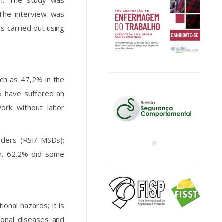
ach. The study was
The interview was
s carried out using
ch as 47,2% in the
% have suffered an
ork without labor
rders (RSI/ MSDs);
on. 62.2% did some
onal hazards; it is
ional diseases and