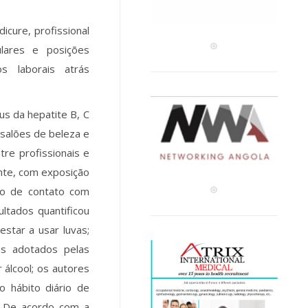
cure, profissional
ulares e posições
s laborais atrás
us da hepatite B, C
 salões de beleza e
re profissionais e
ante, com exposição
sco de contato com
ltados quantificou
star a usar luvas;
ns adotados pelas
 álcool; os autores
 hábito diário de
. De acordo com a