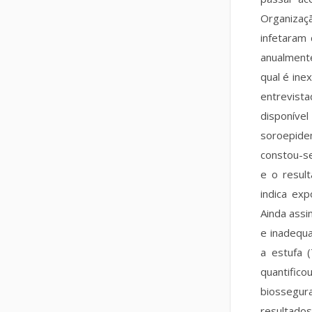
Organizaç
infetaram
anualment
qual é ine
entrevist
disponível
soroepide
constou-se
e o resul
indica exp
Ainda assi
e inadequa
a estufa
quantific
biossegur
resultado