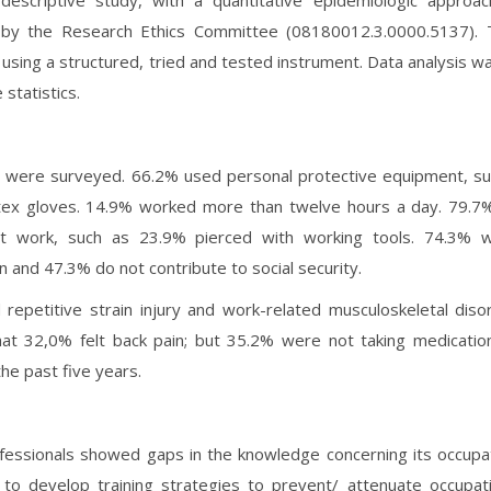
 descriptive study, with a quantitative epidemiologic appro
by the Research Ethics Committee (08180012.3.0000.5137). 
using a structured, tried and tested instrument. Data analysis wa
 statistics.
were surveyed. 66.2% used personal protective equipment, su
atex gloves. 14.9% worked more than twelve hours a day. 79.7
at work, such as 23.9% pierced with working tools. 74.3% w
on and 47.3% do not contribute to social security.
repetitive strain injury and work-related musculoskeletal diso
hat 32,0% felt back pain; but 35.2% were not taking medicati
the past five years.
essionals showed gaps in the knowledge concerning its occupati
 to develop training strategies to prevent/ attenuate occupat