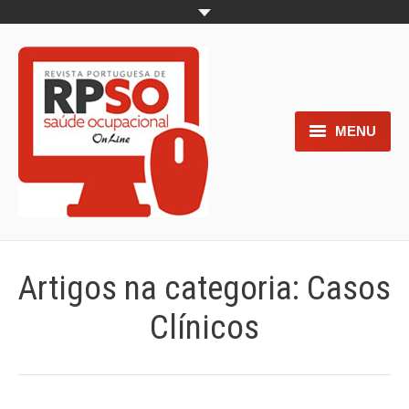
MENU
Home
Objetivos
Áreas de interesse
Artigos na categoria:
Casos
Trabalhos aceites para submissão
Clínicos
Normas para os autores
Documentos necessários à
submissão