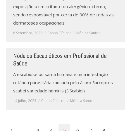
exposição a um irritante ou alergénio externo,
sendo responsável por cerca de 90% de todas as
dermatoses ocupacionais.
8 Setembro, 2023
Casos Clínicos
Mónica Santos
Nódulos Escabióticos em Profissional de
Saúde
A escabiose ou sarna humana é uma infestação
cutânea parasitária causada pelo ácaro Sarcoptes
scabei variedade hominis (S.Scabiei).
14 Julho, 2023
Casos Clínicos
Mónica Santos
1
…
3
4
5
6
7
8