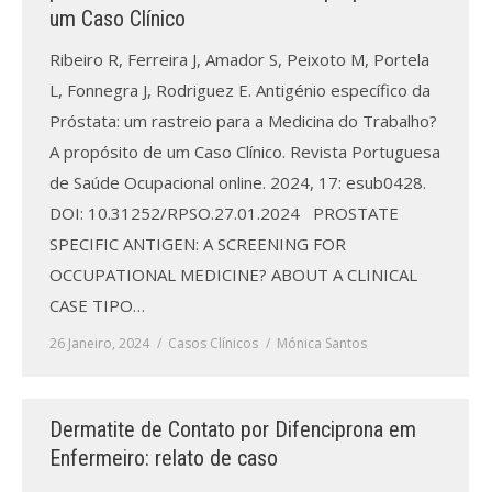
Revistas previamente publicadas
um Caso Clínico
Como publicitar na nossa revista
Ribeiro R, Ferreira J, Amador S, Peixoto M, Portela
L, Fonnegra J, Rodriguez E. Antigénio específico da
Contatos
Próstata: um rastreio para a Medicina do Trabalho?
A propósito de um Caso Clínico. Revista Portuguesa
Informações adicionais
de Saúde Ocupacional online. 2024, 17: esub0428.
Estatísticas da Revista
DOI: 10.31252/RPSO.27.01.2024 PROSTATE
SPECIFIC ANTIGEN: A SCREENING FOR
Ficha técnica
OCCUPATIONAL MEDICINE? ABOUT A CLINICAL
CASE TIPO…
26 Janeiro, 2024
Casos Clínicos
Mónica Santos
Dermatite de Contato por Difenciprona em
Enfermeiro: relato de caso