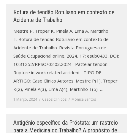
Rotura de tendão Rotuliano em contexto de
Processo de submissão
Acidente de Trabalho
Submeta aqui
Mestre P, Troper K, Pinela A, Lima A, Martinho
T. Rotura de tendão Rotuliano em contexto de
Formação Profissional
Acidente de Trabalho. Revista Portuguesa de
Bolsa de emprego (oferta/
Saúde Ocupacional online. 2024, 17: esub0433. DOI:
procura)
10.31252/RPSO/02.03.2024 Pattelar tendon
Rupture in work related accident TIPO DE
Sugestões para os Leitores
Investigarem
ARTIGO: Caso Clínico Autores: Mestre P(1), Troper
K(2), Pinela A(3), Lima A(4), Martinho T(5) …
Congressos
1 Março, 2024
Casos Clínicos
Mónica Santos
Candidatura a revisor
Artigos recentes
Antigénio específico da Próstata: um rastreio
para a Medicina do Trabalho? A propósito de