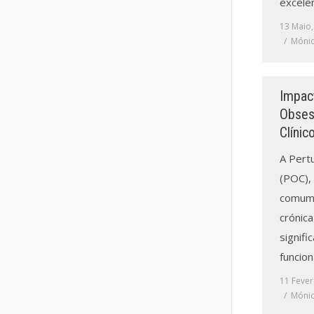
excele
13 Maio,
Mónic
Impac
Obses
Clínic
A Pert
(POC), 
comum,
crónica
signifi
funcion
11 Fever
Mónic