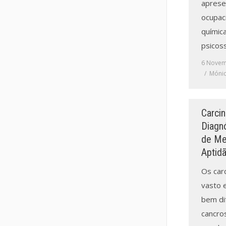
aprese
ocupaci
química
psicoss
6 Novem
Mónic
Carcin
Diagn
de Me
Aptidã
Os car
vasto 
bem di
cancros