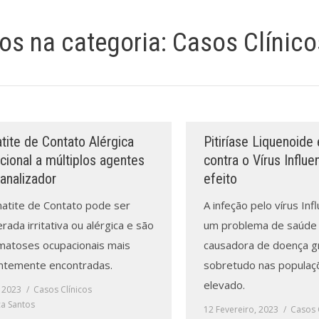
gos na categoria:
Casos Clínico
tite de Contato Alérgica
Pitiríase Liquenoide
ional a múltiplos agentes
contra o Vírus Influe
analizador
efeito
atite de Contato pode ser
A infeção pelo vírus Inf
rada irritativa ou alérgica e são
um problema de saúde 
matoses ocupacionais mais
causadora de doença g
ntemente encontradas.
sobretudo nas populaçõ
elevado.
, 2023
Casos Clínicos
a Santos
12 Fevereiro, 2023
Casos 