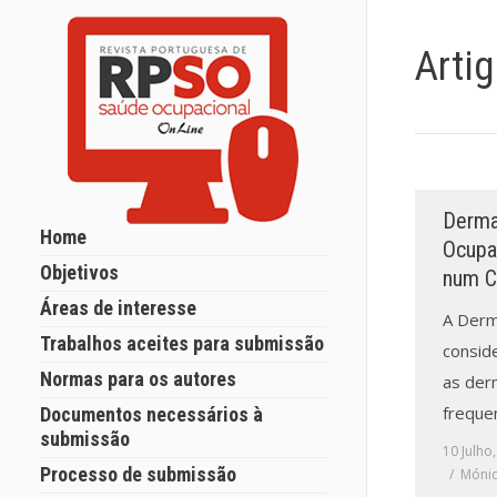
Arti
Derma
Home
Ocupac
Objetivos
num C
Áreas de interesse
A Derm
Trabalhos aceites para submissão
conside
Normas para os autores
as der
freque
Documentos necessários à
submissão
10 Julho
Processo de submissão
Mónic