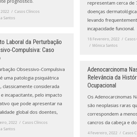
nte prognóstico.
representam cerca de
doenças dermatológicas
 2022
Casos Clínicos
a Santos
levando frequentement
incapacidade funcional.
18 Fevereiro, 2022
Casos 
to Laboral da Perturbação
Mónica Santos
sivo-Compulsiva: Caso
o
Adenocarcinoma Nas
urbação Obsessivo-Compulsiva
Relevância da Histór
é uma patologia psiquiátrica
Ocupacional
 classicamente considerada
 e incapacitante, pelo impacto
Os Adenocarcinomas N
cativo que pode apresentar na
são neoplasias raras q
alidade global dos doentes,
correspondem a menos
cancros da cabeça e do
eiro, 2022
Casos Clínicos
a Santos
4 Fevereiro, 2022
Casos Cl