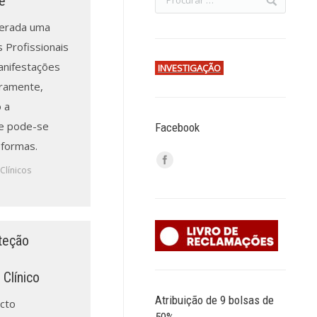
e
derada uma
 Profissionais
anifestações
INVESTIGAÇÃO
aramente,
 a
ue pode-se
Facebook
 formas.
Clínicos
teção
Clínico
Atribuição de 9 bolsas de
cto
50%