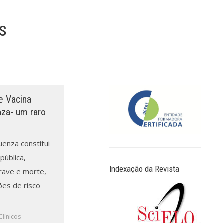
s
 e Vacina
nza- um raro
luenza constitui
pública,
Indexação da Revista
rave e morte,
es de risco
Clínicos