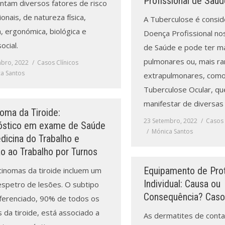
Profissional de Saúd
ntam diversos fatores de risco
onais, de natureza física,
A Tuberculose é consi
, ergonómica, biológica e
Doença Profissional nos
ocial.
de Saúde e pode ter m
pulmonares ou, mais r
bro, 2022
Casos Clínicos
a Santos
extrapulmonares, como
Tuberculose Ocular, q
manifestar de diversas
oma da Tiroide:
23 Setembro, 2022
Casos 
óstico em exame de Saúde
Mónica Santos
dicina do Trabalho e
o ao Trabalho por Turnos
Equipamento de Pro
cinomas da tiroide incluem um
Individual: Causa ou
espetro de lesões. O subtipo
Consequência? Caso 
ferenciado, 90% de todos os
 da tiroide, está associado a
As dermatites de conta