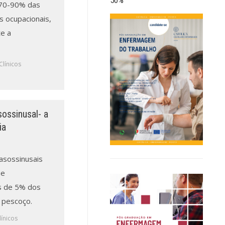
 70-90% das
 ocupacionais,
e a
Clínicos
ossinusal- a
ia
asossinusais
ue
 de 5% dos
 pescoço.
ínicos