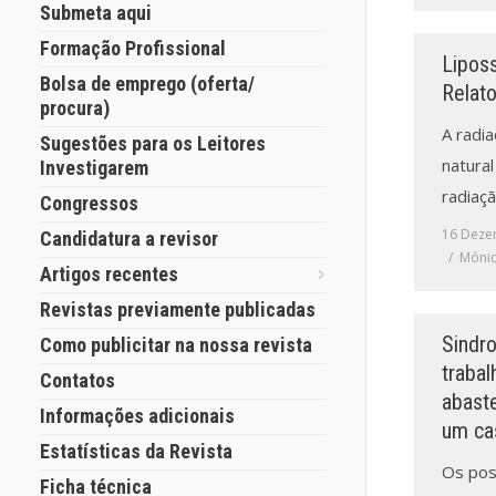
Submeta aqui
Formação Profissional
Lipos
Bolsa de emprego (oferta/
Relat
procura)
A radi
Sugestões para os Leitores
natural
Investigarem
radiaçã
Congressos
16 Deze
Candidatura a revisor
Mónic
Artigos recentes
Revistas previamente publicadas
Sindr
Como publicitar na nossa revista
traba
Contatos
abast
Informações adicionais
um cas
Estatísticas da Revista
Os pos
Ficha técnica