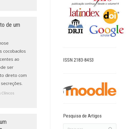
ito de um
nose
s cocobacilos
centes ao
ISSN 2183-8453
ode ser
cto direto com
 secreções.
 Clínicos
Pesquisa de Artigos
num