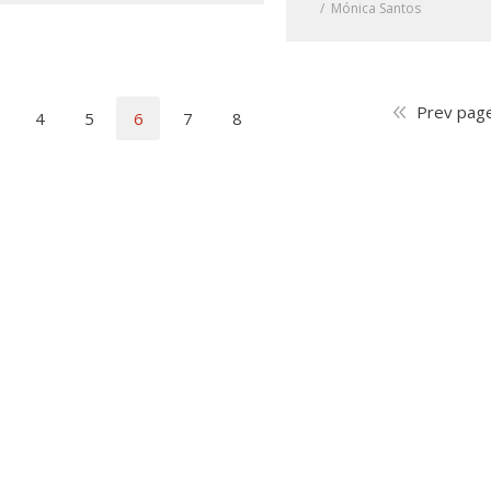
Mónica Santos
Prev pag
4
5
6
7
8