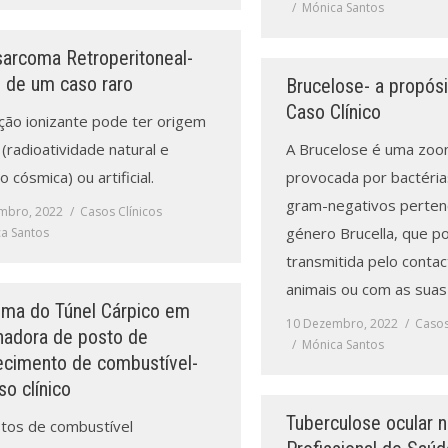
Mónica Santos
sarcoma Retroperitoneal-
o de um caso raro
Brucelose- a propós
Caso Clínico
ação ionizante pode ter origem
 (radioatividade natural e
A Brucelose é uma zoo
o cósmica) ou artificial.
provocada por bactéria
gram-negativos perten
mbro, 2022
Casos Clínicos
género Brucella, que p
a Santos
transmitida pelo conta
animais ou com as suas
oma do Túnel Cárpico em
10 Dezembro, 2022
Casos
lhadora de posto de
Mónica Santos
ecimento de combustível-
o clínico
Tuberculose ocular 
tos de combustível