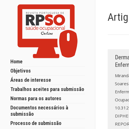
Arti
Derma
Home
Enferm
Objetivos
Miranda
Áreas de interesse
Soares
Trabalhos aceites para submissão
Enferm
Normas para os autores
Ocupac
Documentos necessários à
10.31
submissão
DIPHE
Processo de submissão
REPORT