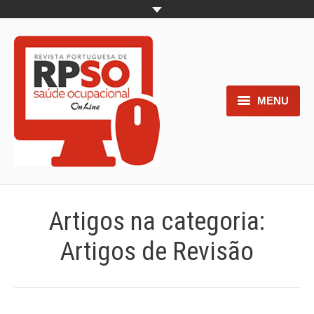
MENU
Home
Objetivos
Áreas de interesse
Artigos na categoria:
Trabalhos aceites para submissão
Artigos de Revisão
Normas para os autores
Documentos necessários à
submissão