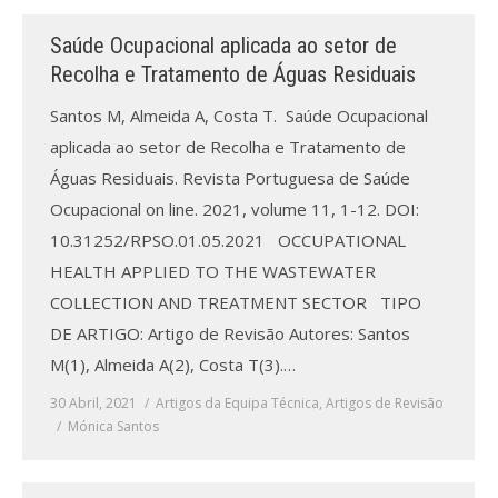
Saúde Ocupacional aplicada ao setor de
Processo de submissão
Recolha e Tratamento de Águas Residuais
Submeta aqui
Santos M, Almeida A, Costa T. Saúde Ocupacional
aplicada ao setor de Recolha e Tratamento de
Formação Profissional
Águas Residuais. Revista Portuguesa de Saúde
Bolsa de emprego (oferta/
Ocupacional on line. 2021, volume 11, 1-12. DOI:
procura)
10.31252/RPSO.01.05.2021 OCCUPATIONAL
HEALTH APPLIED TO THE WASTEWATER
Sugestões para os Leitores
Investigarem
COLLECTION AND TREATMENT SECTOR TIPO
DE ARTIGO: Artigo de Revisão Autores: Santos
Congressos
M(1), Almeida A(2), Costa T(3).…
Candidatura a revisor
30 Abril, 2021
Artigos da Equipa Técnica
,
Artigos de Revisão
Mónica Santos
Artigos recentes