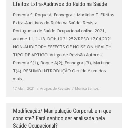
Revistas previamente publicadas
Efeitos Extra-Auditivos do Ruído na Saúde
Como publicitar na nossa revista
Pimenta S, Roque A, Fonnegra J, Martinho T. Efeitos
Extra-Auditivos do Ruído na Saúde. Revista
Contatos
Portuguesa de Saúde Ocupacional online. 2021,
volume 11, 1-13. DOI: 10.31252/RPSO.17.04.2021
Informações adicionais
NON-AUDITORY EFFECTS OF NOISE ON HEALTH
Estatísticas da Revista
TIPO DE ARTIGO: Artigo de Revisão Autores:
Pimenta S(1), Roque A(2), Fonnegra J(3), Martinho
Ficha técnica
T(4). RESUMO INTRODUÇÃO O ruído é um dos
mais…
17 Abril, 2021
Artigos de Revisão
Mónica Santos
Modificação/ Manipulação Corporal: em que
consiste? Fará sentido ser analisada pela
Saúde Ocupacional?