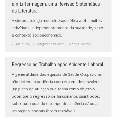
Revistas previamente publicadas
em Enfermagem: uma Revisão Sistemática
da Literatura
Como publicitar na nossa revista
A sintomatologia musculoesquelética afeta muitos
Contatos
indivíduos, independentemente da sua idade, sexo
e contexto socioeconómico.
Informações adicionais
20 Maio, 2020
Artigos de Revisão
Mónica Santos
Estatísticas da Revista
Ficha técnica
Regresso ao Trabalho após Acidente Laboral
A generalidade das equipas de Saúde Ocupacional
não detém experiência concreta em desenvolver
um plano de atuação que tenha como objetivo
potenciar o regresso de funcionários sinistrados,
sobretudo quando o tempo de ausência e/ ou as
limitações laborais forem razoáveis.