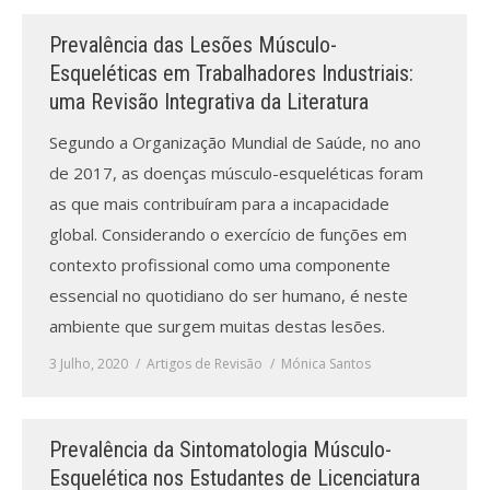
Prevalência das Lesões Músculo-
Processo de submissão
Esqueléticas em Trabalhadores Industriais:
uma Revisão Integrativa da Literatura
Submeta aqui
Segundo a Organização Mundial de Saúde, no ano
Formação Profissional
de 2017, as doenças músculo-esqueléticas foram
Bolsa de emprego (oferta/
as que mais contribuíram para a incapacidade
procura)
global. Considerando o exercício de funções em
contexto profissional como uma componente
Sugestões para os Leitores
Investigarem
essencial no quotidiano do ser humano, é neste
ambiente que surgem muitas destas lesões.
Congressos
3 Julho, 2020
Artigos de Revisão
Mónica Santos
Candidatura a revisor
Artigos recentes
Prevalência da Sintomatologia Músculo-
Esquelética nos Estudantes de Licenciatura