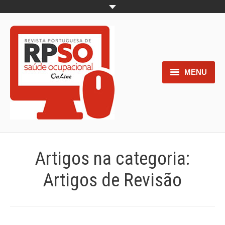
MENU
Home
Objetivos
Áreas de interesse
Artigos na categoria:
Trabalhos aceites para submissão
Artigos de Revisão
Normas para os autores
Documentos necessários à
submissão