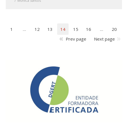
Mónica Santos
1
…
12
13
14
15
16
…
20
Prev page
Next page