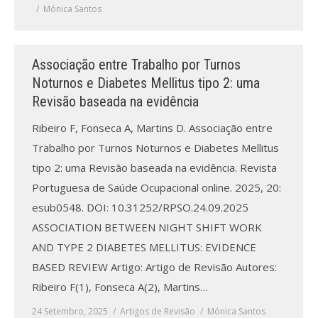
Revistas previamente publicadas
Mónica Santos
Como publicitar na nossa revista
Associação entre Trabalho por Turnos
Contatos
Noturnos e Diabetes Mellitus tipo 2: uma
Revisão baseada na evidência
Informações adicionais
Ribeiro F, Fonseca A, Martins D. Associação entre
Estatísticas da Revista
Trabalho por Turnos Noturnos e Diabetes Mellitus
Ficha técnica
tipo 2: uma Revisão baseada na evidência. Revista
Portuguesa de Saúde Ocupacional online. 2025, 20:
esub0548. DOI: 10.31252/RPSO.24.09.2025
ASSOCIATION BETWEEN NIGHT SHIFT WORK
AND TYPE 2 DIABETES MELLITUS: EVIDENCE
BASED REVIEW Artigo: Artigo de Revisão Autores:
Ribeiro F(1), Fonseca A(2), Martins…
24 Setembro, 2025
Artigos de Revisão
Mónica Santos