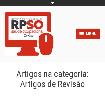
MENU
Home
Objetivos
Áreas de interesse
Artigos na categoria:
Trabalhos aceites para submissão
Artigos de Revisão
Normas para os autores
Documentos necessários à
submissão