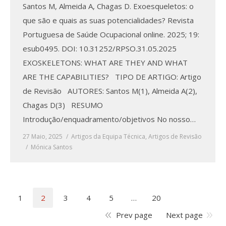
Santos M, Almeida A, Chagas D. Exoesqueletos: o
que são e quais as suas potencialidades? Revista
Portuguesa de Saúde Ocupacional online. 2025; 19:
esub0495. DOI: 10.31252/RPSO.31.05.2025
EXOSKELETONS: WHAT ARE THEY AND WHAT
ARE THE CAPABILITIES? TIPO DE ARTIGO: Artigo
de Revisão AUTORES: Santos M(1), Almeida A(2),
Chagas D(3) RESUMO
Introdução/enquadramento/objetivos No nosso…
27 Maio, 2025
Artigos da Equipa Técnica
,
Artigos de Revisão
Mónica Santos
1
2
3
4
5
…
20
Prev page
Next page