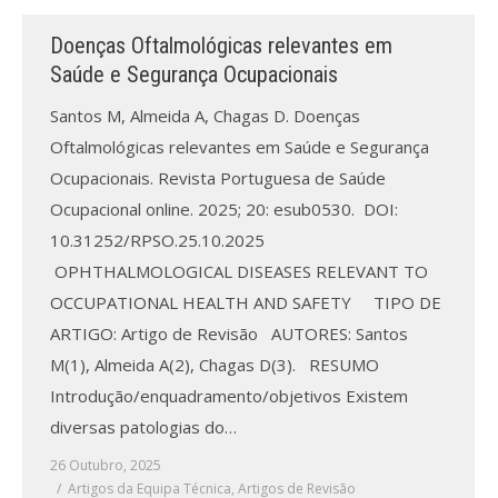
Doenças Oftalmológicas relevantes em
Processo de submissão
Saúde e Segurança Ocupacionais
Submeta aqui
Santos M, Almeida A, Chagas D. Doenças
Oftalmológicas relevantes em Saúde e Segurança
Formação Profissional
Ocupacionais. Revista Portuguesa de Saúde
Bolsa de emprego (oferta/
Ocupacional online. 2025; 20: esub0530. DOI:
procura)
10.31252/RPSO.25.10.2025
OPHTHALMOLOGICAL DISEASES RELEVANT TO
Sugestões para os Leitores
Investigarem
OCCUPATIONAL HEALTH AND SAFETY TIPO DE
ARTIGO: Artigo de Revisão AUTORES: Santos
Congressos
M(1), Almeida A(2), Chagas D(3). RESUMO
Introdução/enquadramento/objetivos Existem
Candidatura a revisor
diversas patologias do…
Artigos recentes
26 Outubro, 2025
Artigos da Equipa Técnica
,
Artigos de Revisão