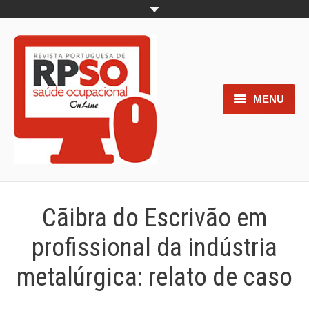
MENU
Home
Objetivos
Áreas de interesse
Cãibra do Escrivão em
Trabalhos aceites para submissão
profissional da indústria
Normas para os autores
metalúrgica: relato de caso
Documentos necessários à
submissão