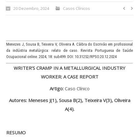
20 Dezembro, 2024
Casos Clínicos
Processo de submissão
Submeta aqui
Formação Profissional
Menezes J, Sousa B, Teixeira V, Oliveira A. Cãibra do Escrivão em profissional
da indústria metalúrgica: relato de caso. Revista Portuguesa de Saúde
Bolsa de emprego (oferta/
Ocupacional online. 2024; 18: sub499. DOI: 10.31252/RPSO.20.12.2024
procura)
WRITER’S CRAMP IN A METALLURGICAL INDUSTRY
WORKER: A CASE REPORT
Sugestões para os Leitores
Investigarem
Artigo:
Caso Clínico
Congressos
Autores: Meneses J(1), Sousa B(2), Teixeira V(3), Oliveira
A(4).
Candidatura a revisor
Artigos recentes
RESUMO