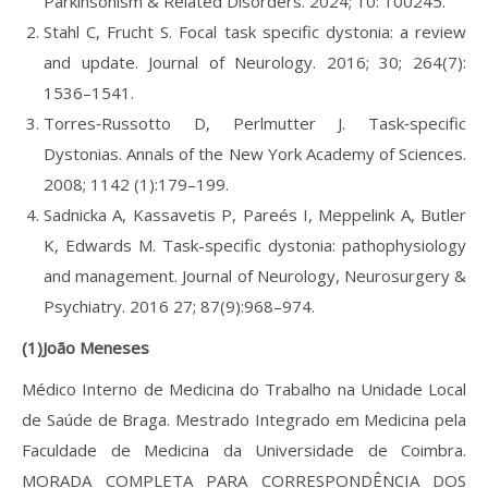
Parkinsonism & Related Disorders. 2024; 10: 100245.
Stahl C, Frucht S. Focal task specific dystonia: a review
and update. Journal of Neurology. 2016; 30; 264(7):
1536–1541.
Torres‐Russotto D, Perlmutter J. Task‐specific
Dystonias. Annals of the New York Academy of Sciences.
2008; 1142 (1):179–199.
Sadnicka A, Kassavetis P, Pareés I, Meppelink A, Butler
K, Edwards M. Task-specific dystonia: pathophysiology
and management. Journal of Neurology, Neurosurgery &
Psychiatry. 2016 27; 87(9):968–974.
(1)João Meneses
Médico Interno de Medicina do Trabalho na Unidade Local
de Saúde de Braga. Mestrado Integrado em Medicina pela
Faculdade de Medicina da Universidade de Coimbra.
MORADA COMPLETA PARA CORRESPONDÊNCIA DOS