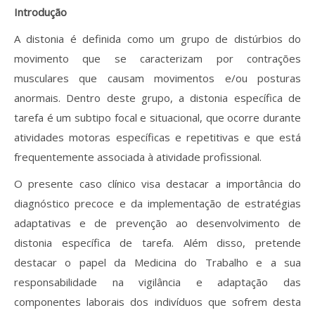
Revistas previamente publicadas
Introdução
Como publicitar na nossa revista
A distonia é definida como um grupo de distúrbios do
movimento que se caracterizam por contrações
Contatos
musculares que causam movimentos e/ou posturas
anormais. Dentro deste grupo, a distonia específica de
Informações adicionais
tarefa é um subtipo focal e situacional, que ocorre durante
Estatísticas da Revista
atividades motoras específicas e repetitivas e que está
frequentemente associada à atividade profissional.
Ficha técnica
O presente caso clínico visa destacar a importância do
diagnóstico precoce e da implementação de estratégias
adaptativas e de prevenção ao desenvolvimento de
distonia específica de tarefa. Além disso, pretende
destacar o papel da Medicina do Trabalho e a sua
responsabilidade na vigilância e adaptação das
componentes laborais dos indivíduos que sofrem desta