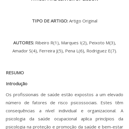
Revistas previamente publicadas
Como publicitar na nossa revista
TIPO DE ARTIGO:
Artigo Original
Contatos
Informações adicionais
AUTORES:
Ribeiro R(1), Marques I(2), Peixoto M(3),
Amador S(4), Ferreira J(5), Pena L(6), Rodriguez E(7).
Estatísticas da Revista
Ficha técnica
RESUMO
Introdução
Os profissionais de saúde estão expostos a um elevado
número de fatores de risco psicossociais. Estes têm
consequências a nível individual e organizacional. A
psicologia da saúde ocupacional aplica princípios da
psicologia na proteção e promoção da saúde e bem-estar