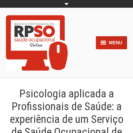
MENU
Home
Objetivos
Áreas de interesse
Psicologia aplicada a
Trabalhos aceites para submissão
Profissionais de Saúde: a
Normas para os autores
experiência de um Serviço
Documentos necessários à
de Saúde Ocupacional de
submissão