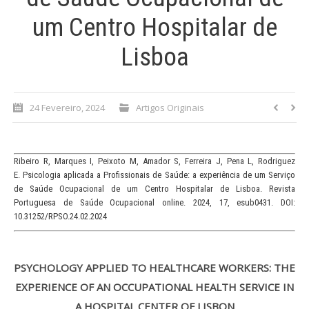
um Centro Hospitalar de
Processo de submissão
Lisboa
Submeta aqui
Formação Profissional
24 Fevereiro, 2024
Artigos Originais
Bolsa de emprego (oferta/
procura)
Ribeiro R, Marques I, Peixoto M, Amador S, Ferreira J, Pena L, Rodriguez
Sugestões para os Leitores
E. Psicologia aplicada a Profissionais de Saúde: a experiência de um Serviço
Investigarem
de Saúde Ocupacional de um Centro Hospitalar de Lisboa. Revista
Portuguesa de Saúde Ocupacional online. 2024, 17, esub0431. DOI:
Congressos
10.31252/RPSO.24.02.2024
Candidatura a revisor
PSYCHOLOGY APPLIED TO HEALTHCARE WORKERS: THE
Artigos recentes
EXPERIENCE OF AN OCCUPATIONAL HEALTH SERVICE IN
A HOSPITAL CENTER OF LISBON