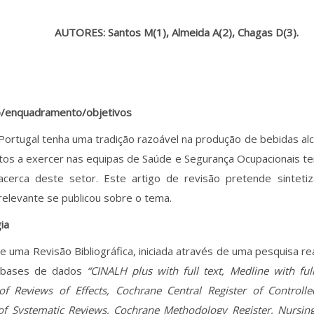
AUTORES: Santos M(1)
, Almeida A(2)
, Chagas D(3)
.
o/enquadramento/objetivos
Portugal tenha uma tradição razoável na produção de bebidas al
tos a exercer nas equipas de Saúde e Segurança Ocupacionais t
acerca deste setor. Este artigo de revisão pretende sinteti
relevante se publicou sobre o tema.
ia
e uma Revisão Bibliográfica, iniciada através de uma pesquisa r
 bases de dados
“CINALH plus with full text, Medline with ful
of Reviews of Effects, Cochrane Central Register of Controlle
of Systematic Reviews, Cochrane Methodology Register, Nursing