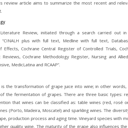
is review article aims to summarize the most recent and releva
t.
ogy
 Literature Review, initiated through a search carried out 
 “CINALH plus with full text, Medline with full text, Databa
f Effects, Cochrane Central Register of Controlled Trials, Co
c Reviews, Cochrane Methodology Register, Nursing and Allied 
sive, MedicLatina and RCAAP”.
on is the transformation of grape juice into wine; in other words,
 of the fermentation of grapes. There are three basic types: r
tion that wines can be classified as: table wines (red, rosé or
ines (Porto, Madeira, Moscatel) and sparkling wines. The diversity
ape, production process and aging time. Vineyard species with m
gher quality wine. The maturity of the grape also influences th