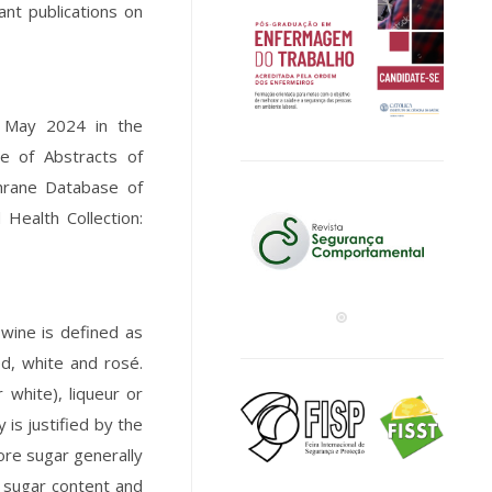
nt publications on
in May 2024 in the
se of Abstracts of
chrane Database of
Health Collection:
 wine is defined as
ed, white and rosé.
 white), liqueur or
 is justified by the
ore sugar generally
e sugar content and