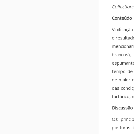
Collection
Conteúdo
Vinificaçã
o resultad
menciona
brancos)
espumante
tempo de 
de maior q
das condiç
tartárico, m
Discussão
Os princi
posturas 