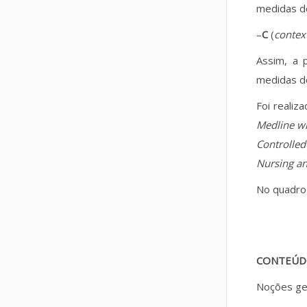
medidas de
–
C
(
contex
Assim, a p
medidas de
Foi reali
Medline wit
Controlled
Nursing an
No quadro 
CONTEÚ
Noções ge