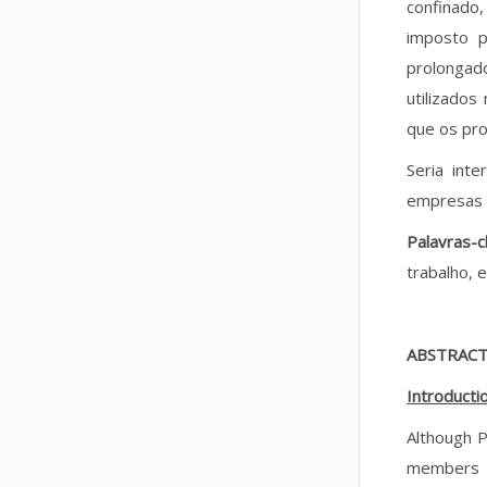
confinado
imposto p
prolongad
utilizados
que os pro
Seria int
empresas d
Palavras-
trabalho, 
ABSTRAC
Introducti
Although P
members o