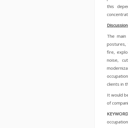
this depe
concentrati
Discussion
The main 
postures, 
fire, expl
noise, cu
moderniza
occupation
clients in
It would b
of compani
KEYWORD
occupation