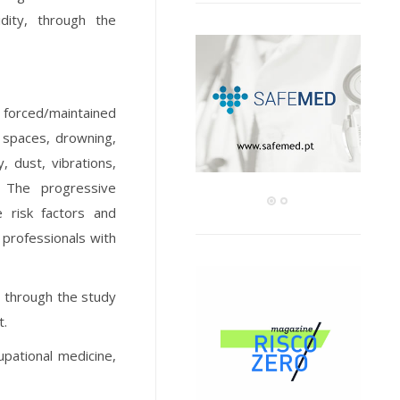
idity, through the
 forced/maintained
d spaces, drowning,
, dust, vibrations,
. The progressive
 risk factors and
 professionals with
, through the study
t.
upational medicine,