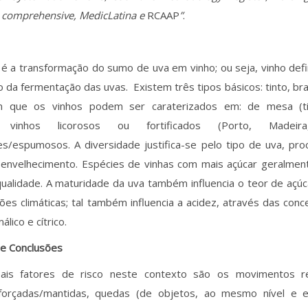
: comprehensive, MedicLatina e
RCAAP
”
.
o é a transformação do sumo de uva em vinho; ou seja, vinho de
o da fermentação das uvas. Existem três tipos básicos: tinto, br
m que os vinhos podem ser caraterizados em: de mesa (ti
, vinhos licorosos ou fortificados (Porto, Madei
s/espumosos. A diversidade justifica-se pelo tipo de uva, pro
envelhecimento. Espécies de vinhas com mais açúcar geralmen
ualidade. A maturidade da uva também influencia o teor de açú
ões climáticas; tal também influencia a acidez, através das con
álico e cítrico.
 e Conclusões
pais fatores de risco neste contexto são os movimentos rep
forçadas/mantidas, quedas (de objetos, ao mesmo nível e e