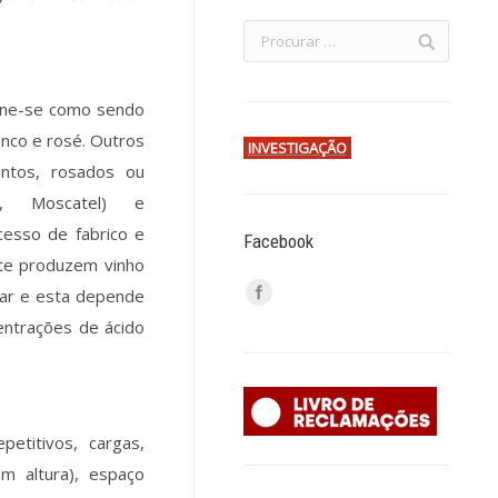
fine-se como sendo
anco e rosé. Outros
INVESTIGAÇÃO
ntos, rosados ou
ra, Moscatel) e
cesso de fabrico e
Facebook
te produzem vinho
car e esta depende
centrações de ácido
etitivos, cargas,
m altura), espaço