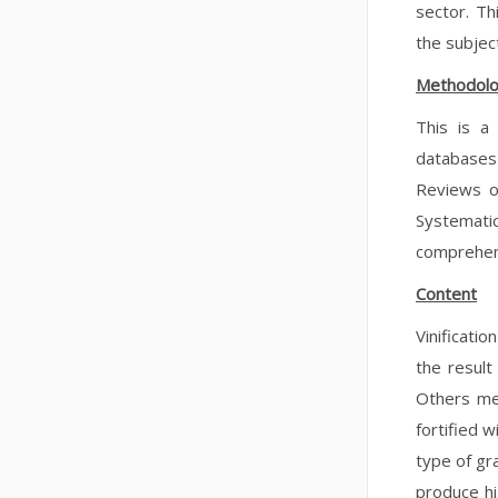
sector. Th
the subjec
Methodol
This is a
databases
Reviews o
Systemati
comprehen
Content
Vinificati
the result
Others men
fortified w
type of gr
produce hi