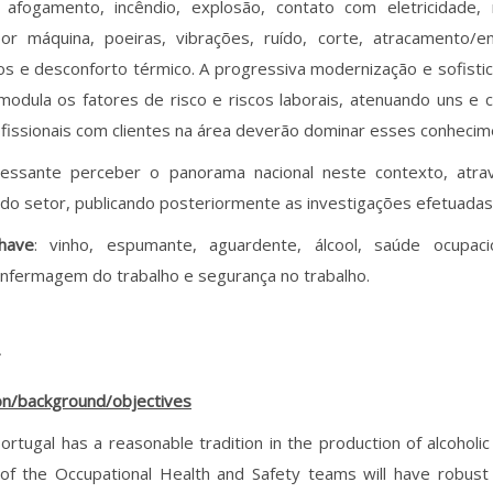
, afogamento, incêndio, explosão, contato com eletricidade,
or máquina, poeiras, vibrações, ruído, corte, atracamento/e
os e desconforto térmico. A progressiva modernização e sofist
 modula os fatores de risco e riscos laborais, atenuando uns e 
fissionais com clientes na área deverão dominar esses conhecim
eressante perceber o panorama nacional neste contexto, atr
o setor, publicando posteriormente as investigações efetuadas
chave
: vinho, espumante, aguardente, álcool, saúde ocupaci
enfermagem do trabalho e segurança no trabalho.
T
on/background/objectives
ortugal has a reasonable tradition in the production of alcoholic
f the Occupational Health and Safety teams will have robust