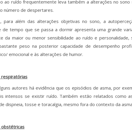
ão ao ruído frequentemente leva também a alterações no son
o número de despertares.
, para além das alterações objetivas no sono, a autoperceç
e de tempo que se passa a dormir apresenta uma grande variabi
e da maior ou menor sensibilidade ao ruído e personalidade, 
bastante peso na posterior capacidade de desempenho profis
sico/ emocional e às alterações de humor.
 respiratórias
lguns autores há evidência que os episódios de asma, por exe
is intensos se existir ruído. Também estão relatados como a
de dispneia, tosse e toracalgia, mesmo fora do contexto da asma
 obstétricas