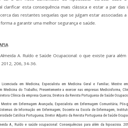
l clarificar esta consequência mais clássica e estar a par das
cerca das restantes sequelas que se julgam estar associadas a 
e forma a garantir uma melhor segurança e saúde.
AFIA
 Almeida A. Ruído e Saúde Ocupacional: o que existe para além
 2012, 206, 34-36.
: Licenciada em Medicina; Especialista em Medicina Geral e Familiar; Mestre e
em Medicina do Trabalho; Presentemente a exercer nas empresas Medicisforma, Clin
Diretora Clínica da empresa Quercia; Diretora da Revista Portuguesa de Saúde Ocupacio
.: Mestre em Enfermagem Avançada; Especialista em Enfermagem Comunitária; Pós
Sistemas de Informação em Enfermagem; Docente na Escola de Enfermagem, Institut
ersidade Católica Portuguesa; Diretor Adjunto da Revista Portuguesa de Saúde Ocupac
meida A., Ruído e saúde ocupacional: Consequências para além da hipoacisia. 201