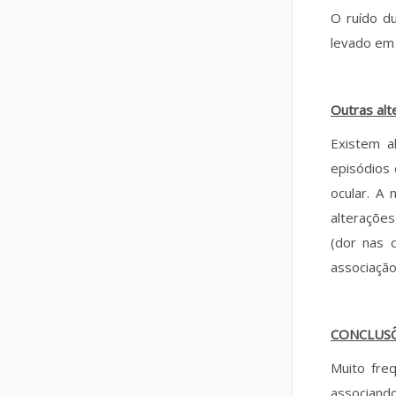
O ruído d
levado em 
Outras alt
Existem a
episódios 
ocular. A 
alterações
(dor nas 
associação
CONCLUS
Muito fre
associand