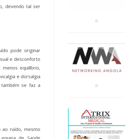
o, devendo tal ser
ído pode originar
sual e desconforto
 menos equilíbrio,
vicalgia e dorsalgia
os também se faz a
o ao ruído, mesmo
à equipa de Saúde