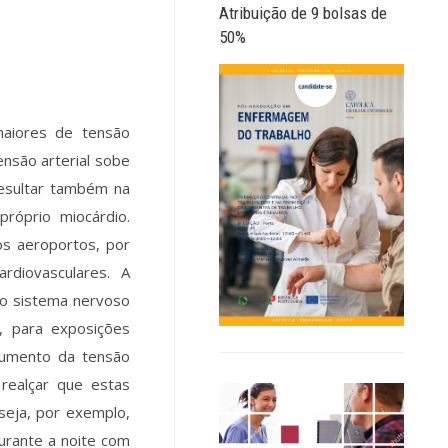
Atribuição de 9 bolsas de
50%
maiores de tensão
ensão arterial sobe
resultar também na
róprio miocárdio.
os aeroportos, por
rdiovasculares. A
o sistema nervoso
, para exposições
 aumento da tensão
 realçar que estas
seja, por exemplo,
durante a noite com