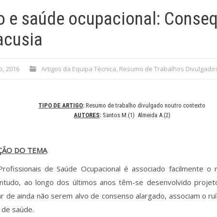
o e saúde ocupacional: Conseq
acusia
o, 2016
Artigos da Equipa Técnica
,
Resumo de Trabalhos Divulgados
TIPO DE ARTIGO
:
Resumo de trabalho divulgado noutro contexto
AUTORES
:
Santos M.(1) Almeida A.(2)
AÇÃO DO TEMA
Profissionais de Saúde Ocupacional é associado facilmente o r
ontudo, ao longo dos últimos anos têm-se desenvolvido projet
r de ainda não serem alvo de consenso alargado, associam o ruí
 de saúde.