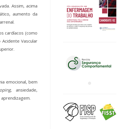
evada. Assim, acima
ático, aumento da
arrenal.
os cardíacos (como
 Acidente Vascular
uperior.
nia emocional, bem
oping
, ansiedade,
a aprendizagem.