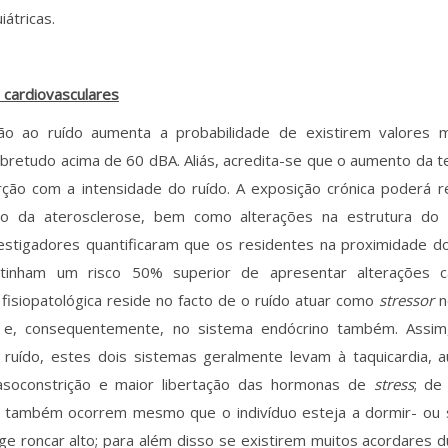
iátricas.
 cardiovasculares
ão ao ruído aumenta a probabilidade de existirem valores 
sobretudo acima de 60 dBA. Aliás, acredita-se que o aumento da t
ção com a intensidade do ruído. A exposição crónica poderá 
ão da aterosclerose, bem como alterações na estrutura do p
vestigadores quantificaram que os residentes na proximidade d
tinham um risco 50% superior de apresentar alterações ca
 fisiopatológica reside no facto de o ruído atuar como
stressor
n
e, consequentemente, no sistema endócrino também. Assim
 ruído, estes dois sistemas geralmente levam à taquicardia,
 vasoconstrição e maior libertação das hormonas de
stress
; de
s também ocorrem mesmo que o indivíduo esteja a dormir- ou 
ge roncar alto; para além disso se existirem muitos acordares 