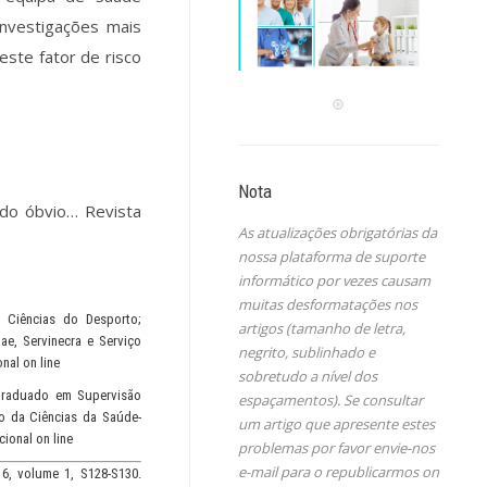
 investigações mais
este fator de risco
Nota
 do óbvio… Revista
As atualizações obrigatórias da
nossa plataforma de suporte
informático por vezes causam
muitas desformatações nos
m Ciências do Desporto;
artigos (tamanho de letra,
ae, Servinecra e Serviço
negrito, sublinhado e
nal on line
sobretudo a nível dos
-graduado em Supervisão
espaçamentos). Se consultar
o da Ciências da Saúde-
um artigo que apresente estes
ional on line
problemas por favor envie-nos
e-mail para o republicarmos on
6, volume 1, S128-S130.