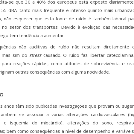
redita-se que 30 a 40% dos europeus está exposto diariamente 
 55 dBA; tanto mais frequente e intenso quanto mais urbanizad
o, não esquecer que esta fonte de ruído é também laboral par
s no setor dos transportes. Devido à evolução das necessida
fego tem tendência a aumentar.
uências não auditivas do ruído não resultam diretamente 
, mas sim do
stress
causado. O ruído faz libertar catecolami
 para reações rápidas, como atitudes de sobrevivência e rea
iginam outras consequências com alguma nocividade.
DO
os anos têm sido publicadas investigações que provam ou suger
também se associar a várias alterações cardiovasculares (hip
ia e isquemia do miocárdio), alterações do sono, respiratór
as; bem como consequências a nível de desempenho e variáveis 