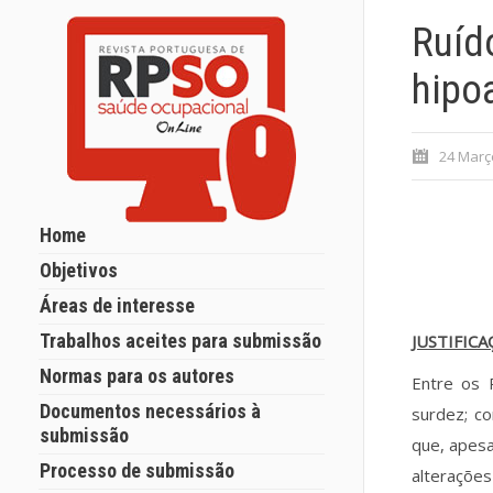
Ruíd
hipo
24 Març
Home
Objetivos
Áreas de interesse
Trabalhos aceites para submissão
JUSTIFIC
Normas para os autores
Entre os 
Documentos necessários à
surdez; c
submissão
que, apesa
Processo de submissão
alterações