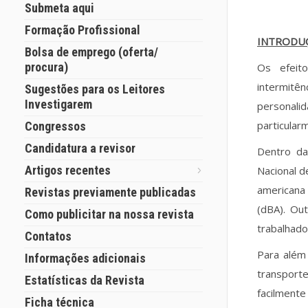
Submeta aqui
Formação Profissional
INTRODU
Bolsa de emprego (oferta/
procura)
Os efeito
intermitê
Sugestões para os Leitores
Investigarem
personalid
particular
Congressos
Candidatura a revisor
Dentro da
Artigos recentes
Nacional d
americana 
Revistas previamente publicadas
(dBA). Ou
Como publicitar na nossa revista
trabalhado
Contatos
Para além 
Informações adicionais
transport
Estatísticas da Revista
facilmente
Ficha técnica