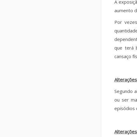
A exposiç
aumento d
Por vezes
quantidad
dependent
que terá 
cansaço fí
Alterações
Segundo a
ou ser ma
episódios 
Alterações