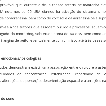
 provável que, durante o dia, a tensão arterial se mantenha el
A noturnos ou 65 dBA diurnos há ativação do sistema simp
 de noradrenalina, bem como do cortisol e da adrenalina pela supr
am-se ainda autores que associam o ruído a processos isquémic
 agudo do miocárdio), sobretudo acima de 60 dBA; bem como ao
 à angina de peito, eventualmente com um risco até três vezes s
 emocionais/ psicológicas
udos demonstram existir uma associação entre o ruído e a aste
culdades de concentração, irritabilidade, capacidade de
c
 alterações de perceção, desorientação espacial e alterações n
s do sono