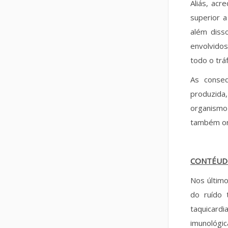
Aliás, ac
superior a
além diss
envolvido
todo o trá
As conseq
produzida
organismo
também or
CONTÉU
Nos últim
do ruído 
taquicard
imunológic