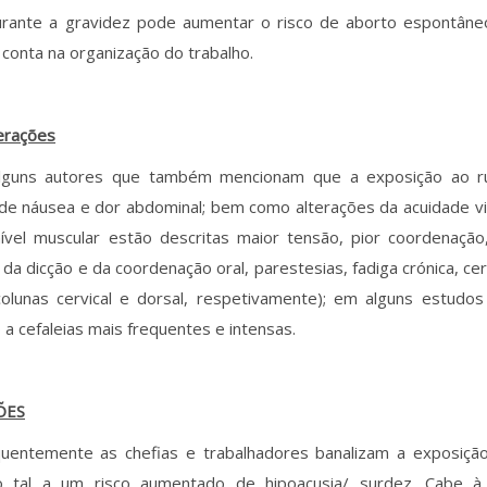
urante a gravidez pode aumentar o risco de aborto espontâne
conta na organização do trabalho.
erações
lguns autores que também mencionam que a exposição ao ru
de náusea e dor abdominal; bem como alterações da acuidade vi
nível muscular estão descritas maior tensão, pior coordenação,
 da dicção e da coordenação oral, parestesias, fadiga crónica, cer
colunas cervical e dorsal, respetivamente); em alguns estud
 a cefaleias mais frequentes e intensas.
ÕES
quentemente as chefias e trabalhadores banalizam a exposiçã
o tal a um risco aumentado de hipoacusia/ surdez. Cabe 