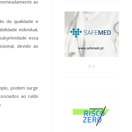
o nomeadamente ao
ão da qualidade e
lidade individual,
subjetividade essa
sional, devido ao
mplo, podem surgir
ssociados ao ruído
.