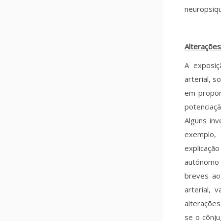
neuropsiqu
Alterações
A exposiç
arterial, 
em propor
potenciaç
Alguns in
exemplo, 
explicação
autónomo 
breves ao
arterial,
alteraçõe
se o cônju