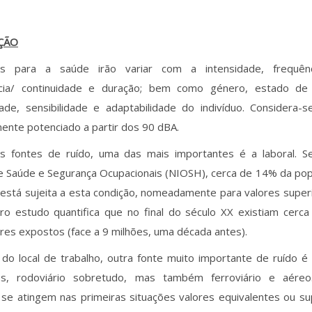
ÇÃO
s para a saúde irão variar com a intensidade, frequênci
ncia/ continuidade e duração; bem como género, estado de 
ade, sensibilidade e adaptabilidade do indivíduo. Considera-s
mente potenciado a partir dos 90 dBA.
s fontes de ruído, uma das mais importantes é a laboral. Se
e Saúde e Segurança Ocupacionais (NIOSH), cerca de 14% da popu
está sujeita a esta condição, nomeadamente para valores superi
tro estudo quantifica que no final do século XX existiam cerc
res expostos (face a 9 milhões, uma década antes).
do local de trabalho, outra fonte muito importante de ruído é
es, rodoviário sobretudo, mas também ferroviário e aére
 se atingem nas primeiras situações valores equivalentes ou su