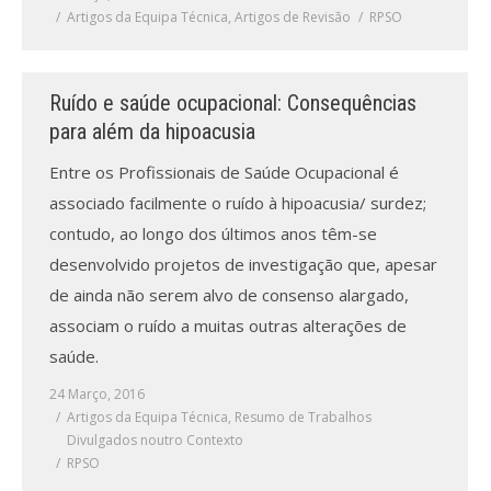
Revistas previamente publicadas
Artigos da Equipa Técnica
,
Artigos de Revisão
RPSO
Como publicitar na nossa revista
Ruído e saúde ocupacional: Consequências
Contatos
para além da hipoacusia
Informações adicionais
Entre os Profissionais de Saúde Ocupacional é
associado facilmente o ruído à hipoacusia/ surdez;
Estatísticas da Revista
contudo, ao longo dos últimos anos têm-se
Ficha técnica
desenvolvido projetos de investigação que, apesar
de ainda não serem alvo de consenso alargado,
associam o ruído a muitas outras alterações de
saúde.
24 Março, 2016
Artigos da Equipa Técnica
,
Resumo de Trabalhos
Divulgados noutro Contexto
RPSO