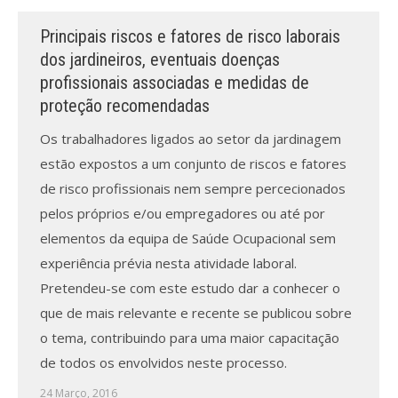
Principais riscos e fatores de risco laborais
Processo de submissão
dos jardineiros, eventuais doenças
profissionais associadas e medidas de
Submeta aqui
proteção recomendadas
Formação Profissional
Os trabalhadores ligados ao setor da jardinagem
Bolsa de emprego (oferta/
estão expostos a um conjunto de riscos e fatores
procura)
de risco profissionais nem sempre percecionados
pelos próprios e/ou empregadores ou até por
Sugestões para os Leitores
Investigarem
elementos da equipa de Saúde Ocupacional sem
experiência prévia nesta atividade laboral.
Congressos
Pretendeu-se com este estudo dar a conhecer o
que de mais relevante e recente se publicou sobre
Candidatura a revisor
o tema, contribuindo para uma maior capacitação
Artigos recentes
de todos os envolvidos neste processo.
24 Março, 2016