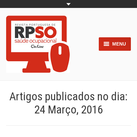
MENU
Home
Objetivos
Áreas de interesse
Artigos publicados no dia:
Trabalhos aceites para submissão
24 Março, 2016
Normas para os autores
Documentos necessários à
submissão