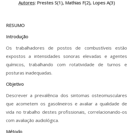
Revistas previamente publicadas
Autores
: Prestes S(1), Mathias F(2), Lopes A(3)
Como publicitar na nossa revista
RESUMO
Contatos
Introdução
Informações adicionais
Os trabalhadores de postos de combustíveis estão
Estatísticas da Revista
expostos a intensidades sonoras elevadas e agentes
químicos, trabalhando com rotatividade de turnos e
Ficha técnica
posturas inadequadas.
Objetivo
Descrever a prevalência dos sintomas osteomusculares
que acometem os gasolineiros e avaliar a qualidade de
vida no trabalho destes profissionais, correlacionando-os
com avaliação audiológica.
Método