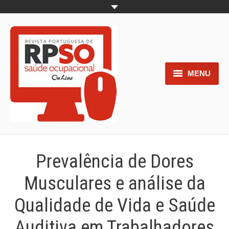
MENU
Home
Objetivos
Áreas de interesse
Prevalência de Dores
Trabalhos aceites para submissão
Musculares e análise da
Normas para os autores
Qualidade de Vida e Saúde
Documentos necessários à
Auditiva em Trabalhadores
submissão