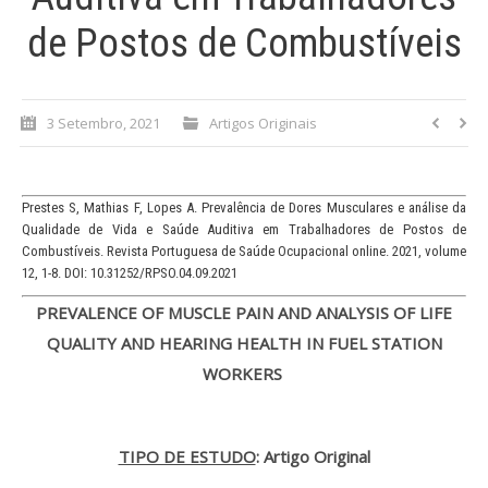
de Postos de Combustíveis
Processo de submissão
Submeta aqui
3 Setembro, 2021
Artigos Originais
Formação Profissional
Bolsa de emprego (oferta/
Prestes S, Mathias F, Lopes A. Prevalência de Dores Musculares e análise da
procura)
Qualidade de Vida e Saúde Auditiva em Trabalhadores de Postos de
Combustíveis. Revista Portuguesa de Saúde Ocupacional online. 2021, volume
Sugestões para os Leitores
12, 1-8. DOI: 10.31252/RPSO.04.09.2021
Investigarem
PREVALENCE OF MUSCLE PAIN AND ANALYSIS OF LIFE
Congressos
QUALITY AND HEARING HEALTH IN FUEL STATION
WORKERS
Candidatura a revisor
Artigos recentes
TIPO DE ESTUDO
: Artigo Original