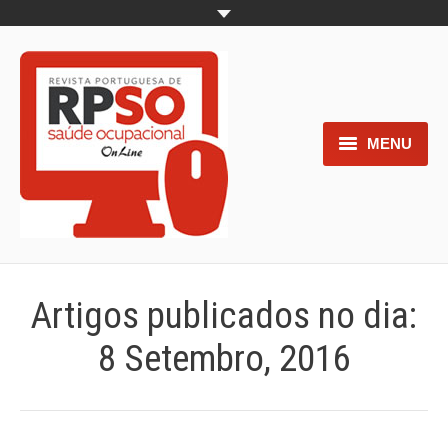
MENU
Home
Objetivos
Áreas de interesse
Artigos publicados no dia:
Trabalhos aceites para submissão
8 Setembro, 2016
Normas para os autores
Documentos necessários à
submissão