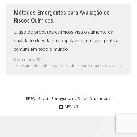
Métodos Emergentes para Avaliação de
Processo de submissão
Riscos Químicos
Submeta aqui
O uso de produtos químicos visa o aumento da
qualidade de vida das populações e é uma prática
Formação Profissional
comum em todo o mundo.
Bolsa de emprego (oferta/
8 Setembro, 2016
procura)
Resumo de Trabalhos Divulgados noutro Contexto
RPSO
Sugestões para os Leitores
Investigarem
Congressos
RPSO - Revista Portuguesa de Saúde Ocupacional
MENU 3
Candidatura a revisor
Artigos recentes