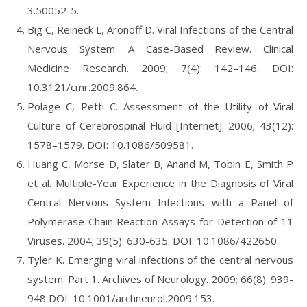
3.50052-5.
Big C, Reineck L, Aronoff D. Viral Infections of the Central
Nervous System: A Case-Based Review. Clinical
Medicine Research. 2009; 7(4): 142–146. DOI:
10.3121/cmr.2009.864.
Polage C, Petti C. Assessment of the Utility of Viral
Culture of Cerebrospinal Fluid [Internet]. 2006; 43(12):
1578–1579. DOI: 10.1086/509581.
Huang C, Morse D, Slater B, Anand M, Tobin E, Smith P
et al. Multiple-Year Experience in the Diagnosis of Viral
Central Nervous System Infections with a Panel of
Polymerase Chain Reaction Assays for Detection of 11
Viruses. 2004; 39(5): 630-635. DOI: 10.1086/422650.
Tyler K. Emerging viral infections of the central nervous
system: Part 1. Archives of Neurology. 2009; 66(8): 939-
948 DOI: 10.1001/archneurol.2009.153.