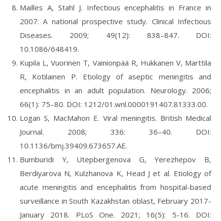
Mailles A, Stahl J. Infectious encephalitis in France in
2007: A national prospective study. Clinical Infectious
Diseases. 2009; 49(12): 838–847. DOI:
10.1086/648419.
Kupila L, Vuorinen T, Vainionpää R, Hukkanen V, Marttila
R, Kotilainen P. Etiology of aseptic meningitis and
encephalitis in an adult population. Neurology. 2006;
66(1): 75–80. DOI: 1212/01.wnl.0000191407.81333.00.
Logan S, MacMahon E. Viral meningitis. British Medical
Journal. 2008; 336: 36–40. DOI:
10.1136/bmj.39409.673657.AE.
Bumburidi Y, Utepbergenova G, Yerezhepov B,
Berdiyarova N, Kulzhanova K, Head J et al. Etiology of
acute meningitis and encephalitis from hospital-based
surveillance in South Kazakhstan oblast, February 2017-
January 2018. PLoS One. 2021; 16(5): 5-16. DOI: