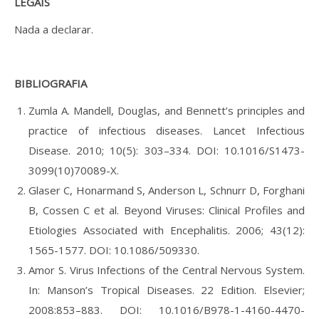
LEGAIS
Nada a declarar.
BIBLIOGRAFIA
Zumla A. Mandell, Douglas, and Bennett’s principles and
practice of infectious diseases. Lancet Infectious
Disease. 2010; 10(5): 303–334. DOI: 10.1016/S1473-
3099(10)70089-X.
Glaser C, Honarmand S, Anderson L, Schnurr D, Forghani
B, Cossen C et al. Beyond Viruses: Clinical Profiles and
Etiologies Associated with Encephalitis. 2006; 43(12):
1565-1577. DOI: 10.1086/509330.
Amor S. Virus Infections of the Central Nervous System.
In: Manson’s Tropical Diseases. 22 Edition. Elsevier;
2008:853–883. DOI: 10.1016/B978-1-4160-4470-