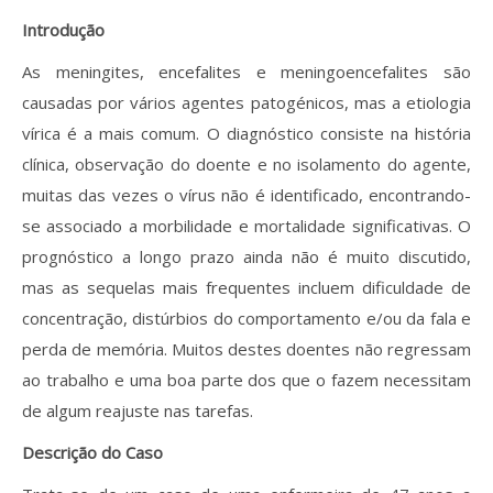
Revistas previamente publicadas
Introdução
Como publicitar na nossa revista
As meningites, encefalites e meningoencefalites são
causadas por vários agentes patogénicos, mas a etiologia
Contatos
vírica é a mais comum. O diagnóstico consiste na história
Informações adicionais
clínica, observação do doente e no isolamento do agente,
muitas das vezes o vírus não é identificado, encontrando-
Estatísticas da Revista
se associado a morbilidade e mortalidade significativas. O
prognóstico a longo prazo ainda não é muito discutido,
Ficha técnica
mas as sequelas mais frequentes incluem dificuldade de
concentração, distúrbios do comportamento e/ou da fala e
perda de memória. Muitos destes doentes não regressam
ao trabalho e uma boa parte dos que o fazem necessitam
de algum reajuste nas tarefas.
Descrição do Caso