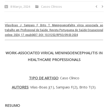
8 Março, 2024
Casos Clínicos
Processo de submissão
Submeta aqui
Vilas-Boas J, Sampaio F, Brito T. Meningoencefalite vírica associada ao
trabalho em Profissional de Saúde. Revista Portuguesa de Saúde Ocupacional
Formação Profissional
online. 2024, 17: esub0437. DOI: 10.31252/RPSO/09.03.2024
Bolsa de emprego (oferta/
procura)
WORK-ASSOCIATED VIRICAL MENINGOENCEPHALITIS IN
HEALTHCARE PROFESSIONALS
Sugestões para os Leitores
Investigarem
Congressos
TIPO DE ARTIGO
: Caso Clínico
Candidatura a revisor
AUTORES
: Vilas-Boas J(1), Sampaio F(2), Brito T(3).
Artigos recentes
RESUMO