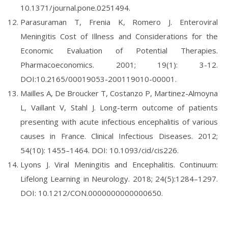
10.1371/journal.pone.0251494.
Parasuraman T, Frenia K, Romero J. Enteroviral
Meningitis Cost of Illness and Considerations for the
Economic Evaluation of Potential Therapies.
Pharmacoeconomics. 2001; 19(1): 3-12.
DOI:10.2165/00019053-200119010-00001.
Mailles A, De Broucker T, Costanzo P, Martinez-Almoyna
L, Vaillant V, Stahl J. Long-term outcome of patients
presenting with acute infectious encephalitis of various
causes in France. Clinical Infectious Diseases. 2012;
54(10): 1455–1464. DOI: 10.1093/cid/cis226.
Lyons J. Viral Meningitis and Encephalitis. Continuum:
Lifelong Learning in Neurology. 2018; 24(5):1284–1297.
DOI: 10.1212/CON.0000000000000650.