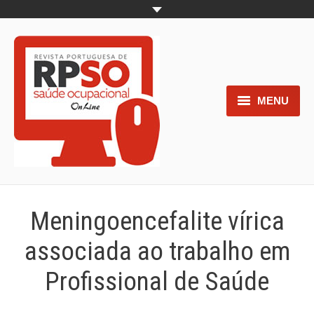
MENU
Home
Objetivos
Áreas de interesse
Meningoencefalite vírica
Trabalhos aceites para submissão
associada ao trabalho em
Normas para os autores
Profissional de Saúde
Documentos necessários à
submissão