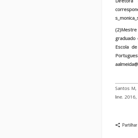
Diretora
correspo
s_monica_
(2)Mestr
graduado 
Escola de
Portugue
aalmeida@
Santos M,
line. 2016
Partilhar