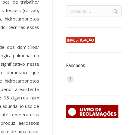
local de trabalho/
s fósseis (carvão,
, hidrocarbonetos
ído; técnicas essas
INVESTIGAÇÃO
de dos domicílios/
ológica pulmonar no
ignificativo neste
Facebook
nte doméstico que
e hidrocarbonetos
uperior à existente
e 96 cigarros num
sa abunda no uso de
o até temperaturas
 produz aerossóis
(além de uma maior