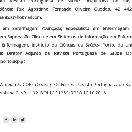
 da Revista Portuguesa de Saúde Ocupacional on line;
ndência: Rua Agostinho Fernando Oliveira Guedes, 42 44
santos@hotmail.com.
e em Enfermagem Avançada; Especialista em Enfermagem C
em Supervisão Clínica e em Sistemas de Informação em Enfer
 Enfermagem, Instituto da Ciências da Saúde- Porto, da Univ
sa; Diretor Adjunto da Revista Portuguesa de Saúde Ocup
porto.ucp.pt
 Almeida A. COFS (Cooking Oil Fumes).Revista Portuguesa de Sa
, volume 2, s91-s92. DOI:10.31252/RPSO.12.10.2016