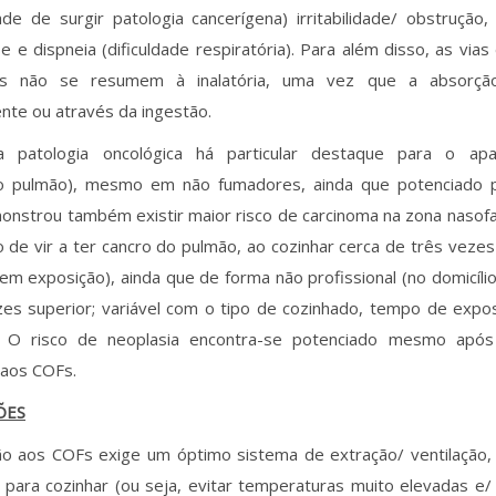
ade de surgir patologia cancerígena) irritabilidade/ obstrução
se e dispneia (dificuldade respiratória). Para além disso, as via
ias não se resumem à inalatória, uma vez que a absorç
te ou através da ingestão.
 patologia oncológica há particular destaque para o apar
o pulmão), mesmo em não fumadores, ainda que potenciado p
onstrou também existir maior risco de carcinoma na zona nasofa
o de vir a ter cancro do pulmão, ao cozinhar cerca de três vezes
sem exposição), ainda que de forma não profissional (no domicílio
zes superior; variável com o tipo de cozinhado, tempo de expo
o. O risco de neoplasia encontra-se potenciado mesmo apó
 aos COFs.
ÕES
ão aos COFs exige um óptimo sistema de extração/ ventilação
para cozinhar (ou seja, evitar temperaturas muito elevadas e/