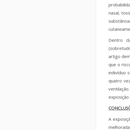
probabilid
nasal, tos
substânc
cutaneamen
Dentro da
(sobretud
artigo dem
que o risc
indivíduo 
quatro ve
ventilaçã
exposição
CONCLUS
A exposiç
melhorada 