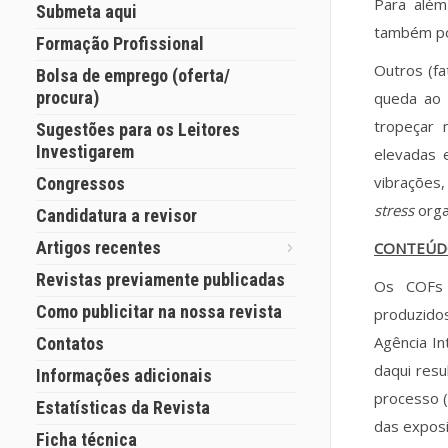
Para além
Submeta aqui
também pod
Formação Profissional
Outros (fa
Bolsa de emprego (oferta/
procura)
queda ao 
tropeçar 
Sugestões para os Leitores
Investigarem
elevadas 
vibrações,
Congressos
stress
orga
Candidatura a revisor
Artigos recentes
CONTEÚ
Revistas previamente publicadas
Os COFs s
Como publicitar na nossa revista
produzido
Agência In
Contatos
daqui res
Informações adicionais
processo (
Estatísticas da Revista
das expos
Ficha técnica