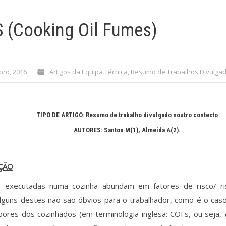
 (Cooking Oil Fumes)
bro, 2016
Artigos da Equipa Técnica
,
Resumo de Trabalhos Divulgad
TIPO DE ARTIGO: Resumo de trabalho divulgado noutro contexto
AUTORES: Santos M(1)
, Almeida A(2)
.
ÇÃO
s executadas numa cozinha abundam em fatores de risco/ risc
alguns destes não são óbvios para o trabalhador, como é o cas
pores dos cozinhados (em terminologia inglesa: COFs, ou seja,