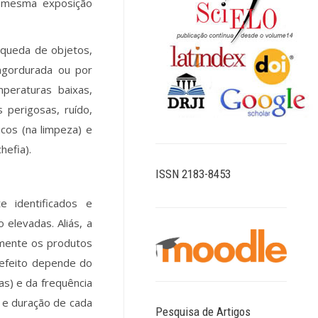
a mesma exposição
 queda de objetos,
ngordurada ou por
peraturas baixas,
 perigosas, ruído,
cos (na limpeza) e
hefia).
ISSN 2183-8453
e identificados e
elevadas. Aliás, a
emente os produtos
 efeito depende do
as) e da frequência
 e duração de cada
Pesquisa de Artigos