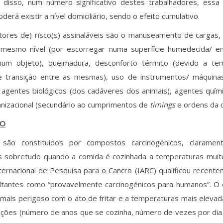
 disso, num número significativo destes trabalhadores, ess
erá existir a nível domiciliário, sendo o efeito cumulativo.
tores de) risco(s) assinaláveis são o manuseamento de cargas,
mesmo nível (por escorregar numa superfície humedecida/ e
num objeto), queimadura, desconforto térmico (devido a tem
e transição entre as mesmas), uso de instrumentos/ máquinas
 agentes biológicos (dos cadáveres dos animais), agentes quími
nizacional (secundário ao cumprimentos de
timings
e ordens da c
DO
ão constituídos por compostos carcinogénicos, clarament
s sobretudo quando a comida é cozinhada a temperaturas muito 
ternacional de Pesquisa para o Cancro (IARC) qualificou recent
ultantes como “provavelmente carcinogénicos para humanos”. O
mais perigoso com o ato de fritar e a temperaturas mais elevad
ições (número de anos que se cozinha, número de vezes por dia