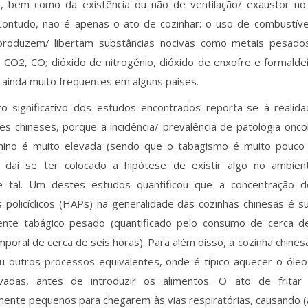
), bem como da existência ou não de ventilação/ exaustor no 
 Contudo, não é apenas o ato de cozinhar: o uso de combustívei
produzem/ libertam substâncias nocivas como metais pesados
os, CO2, CO; dióxido de nitrogénio, dióxido de enxofre e formalde
 ainda muito frequentes em alguns países.
 significativo dos estudos encontrados reporta-se à realida
es chineses, porque a incidência/ prevalência de patologia onc
nino é muito elevada (sendo que o tabagismo é muito pouco s
- daí se ter colocado a hipótese de existir algo no ambie
sse tal. Um destes estudos quantificou que a concentração d
 policíclicos (HAPs) na generalidade das cozinhas chinesas é s
nte tabágico pesado (quantificado pelo consumo de cerca d
poral de cerca de seis horas). Para além disso, a cozinha chine
ou outros processos equivalentes, onde é típico aquecer o óle
vadas, antes de introduzir os alimentos. O ato de fritar
mente pequenos para chegarem às vias respiratórias, causando 