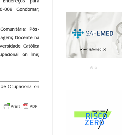
 Endereços para
20-009 Gondomar;
omunitária; Pós-
magem; Docente na
ersidade Católica
acional on line;
úde Ocupacional on