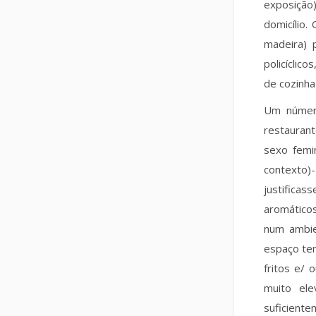
exposição
domicílio.
madeira) 
policíclic
de cozinha
Um número
restaurant
sexo femi
contexto)
justifica
aromáticos
num ambie
espaço tem
fritos e/ 
muito ele
suficiente