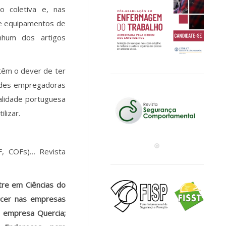
o coletiva e, nas
de equipamentos de
nhum dos artigos
têm o dever de ter
dades empregadoras
alidade portuguesa
lizar.
F, COFs)… Revista
stre em Ciências do
rcer nas empresas
da empresa Quercia;